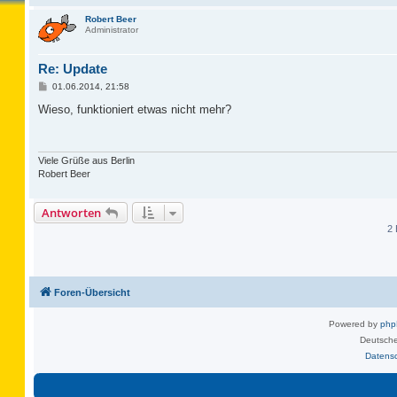
Robert Beer
Administrator
Re: Update
B
01.06.2014, 21:58
e
i
Wieso, funktioniert etwas nicht mehr?
t
r
a
g
Viele Grüße aus Berlin
Robert Beer
Antworten
2 
Foren-Übersicht
Powered by
ph
Deutsche
Datens