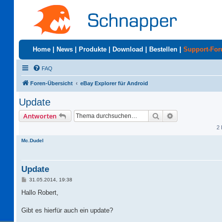
Home
|
News
|
Produkte
|
Download
|
Bestellen
|
Support-Fo
FAQ
Foren-Übersicht
eBay Explorer für Android
Update
Suche
Erweiterte Suc
Antworten
2 
Mc.Dudel
Update
B
31.05.2014, 19:38
e
i
Hallo Robert,
t
r
a
Gibt es hierfür auch ein update?
g