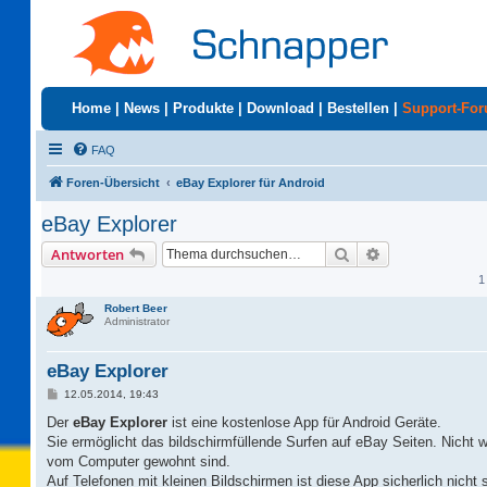
Home
|
News
|
Produkte
|
Download
|
Bestellen
|
Support-Fo
FAQ
Foren-Übersicht
eBay Explorer für Android
eBay Explorer
Suche
Erweiterte Suc
Antworten
1
Robert Beer
Administrator
eBay Explorer
B
12.05.2014, 19:43
e
i
Der
eBay Explorer
ist eine kostenlose App für Android Geräte.
t
Sie ermöglicht das bildschirmfüllende Surfen auf eBay Seiten. Nicht wi
r
a
vom Computer gewohnt sind.
g
Auf Telefonen mit kleinen Bildschirmen ist diese App sicherlich nicht 