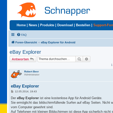
Home
|
News
|
Produkte
|
Download
|
Bestellen
|
Support-Fo
FAQ
Foren-Übersicht
eBay Explorer für Android
eBay Explorer
Suche
Erweiterte Suc
Antworten
1
Robert Beer
Administrator
eBay Explorer
B
12.05.2014, 19:43
e
i
Der
eBay Explorer
ist eine kostenlose App für Android Geräte.
t
Sie ermöglicht das bildschirmfüllende Surfen auf eBay Seiten. Nicht wi
r
a
vom Computer gewohnt sind.
g
Auf Telefonen mit kleinen Bildschirmen ist diese App sicherlich nicht 