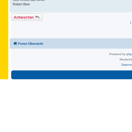
Robert Beer
Antworten
1
Foren-Übersicht
Powered by
ph
Deutsche
Datens