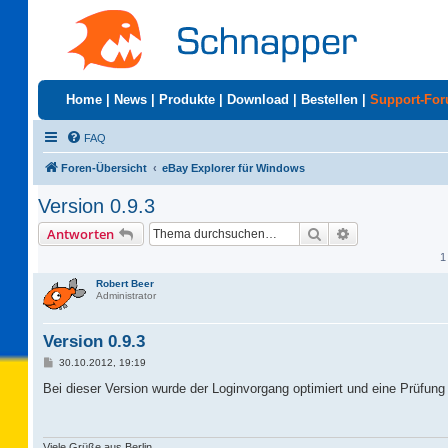
Home
|
News
|
Produkte
|
Download
|
Bestellen
|
Support-Fo
FAQ
Foren-Übersicht
eBay Explorer für Windows
Version 0.9.3
Suche
Erweiterte Suc
Antworten
1
Robert Beer
Administrator
Version 0.9.3
B
30.10.2012, 19:19
e
i
Bei dieser Version wurde der Loginvorgang optimiert und eine Prüfung
t
r
a
g
Viele Grüße aus Berlin