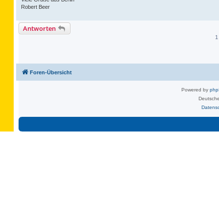
Robert Beer
Antworten
1
Foren-Übersicht
Powered by
ph
Deutsche
Datens