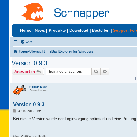
Home
|
News
|
Produkte
|
Download
|
Bestellen
|
Support-Fo
FAQ
Foren-Übersicht
eBay Explorer für Windows
Version 0.9.3
Suche
Erweiterte Suc
Antworten
1
Robert Beer
Administrator
Version 0.9.3
B
30.10.2012, 19:19
e
i
Bei dieser Version wurde der Loginvorgang optimiert und eine Prüfung
t
r
a
g
Viele Grüße aus Berlin