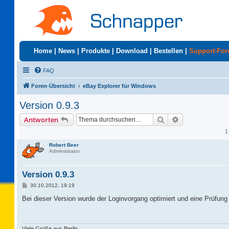
Home
|
News
|
Produkte
|
Download
|
Bestellen
|
Support-Fo
FAQ
Foren-Übersicht
eBay Explorer für Windows
Version 0.9.3
Suche
Erweiterte Suc
Antworten
1
Robert Beer
Administrator
Version 0.9.3
B
30.10.2012, 19:19
e
i
Bei dieser Version wurde der Loginvorgang optimiert und eine Prüfung
t
r
a
g
Viele Grüße aus Berlin