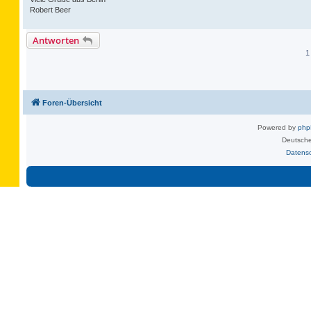
Robert Beer
Antworten
1
Foren-Übersicht
Powered by
ph
Deutsche
Datens