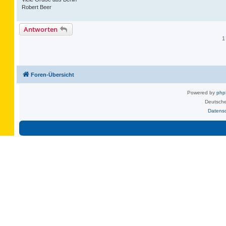
Robert Beer
Antworten
1
Foren-Übersicht
Powered by
ph
Deutsche
Datens