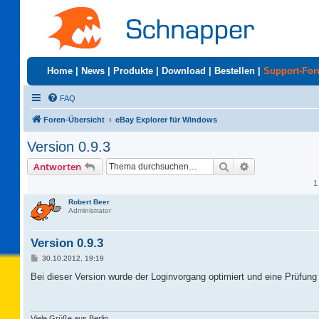
Home
|
News
|
Produkte
|
Download
|
Bestellen
|
Support-Fo
FAQ
Foren-Übersicht
eBay Explorer für Windows
Version 0.9.3
Suche
Erweiterte Suc
Antworten
1
Robert Beer
Administrator
Version 0.9.3
B
30.10.2012, 19:19
e
i
Bei dieser Version wurde der Loginvorgang optimiert und eine Prüfung
t
r
a
g
Viele Grüße aus Berlin