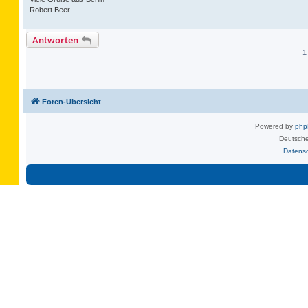
Robert Beer
Antworten
1
Foren-Übersicht
Powered by
ph
Deutsche
Datens