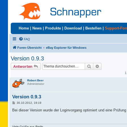
Home
|
News
|
Produkte
|
Download
|
Bestellen
|
Support-Fo
FAQ
Foren-Übersicht
eBay Explorer für Windows
Version 0.9.3
Suche
Erweiterte Suc
Antworten
1
Robert Beer
Administrator
Version 0.9.3
B
30.10.2012, 19:19
e
i
Bei dieser Version wurde der Loginvorgang optimiert und eine Prüfung
t
r
a
g
Viele Grüße aus Berlin