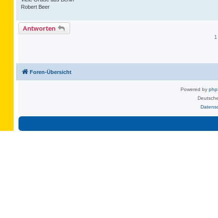
Robert Beer
Antworten
1
Foren-Übersicht
Powered by
ph
Deutsche
Datens