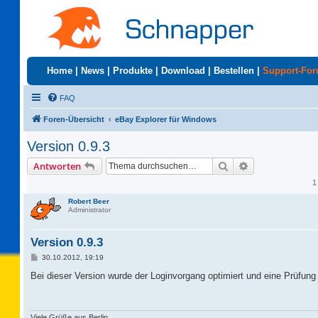
Home
|
News
|
Produkte
|
Download
|
Bestellen
|
Support-Fo
FAQ
Foren-Übersicht
eBay Explorer für Windows
Version 0.9.3
Suche
Erweiterte Suc
Antworten
1
Robert Beer
Administrator
Version 0.9.3
B
30.10.2012, 19:19
e
i
Bei dieser Version wurde der Loginvorgang optimiert und eine Prüfung
t
r
a
g
Viele Grüße aus Berlin