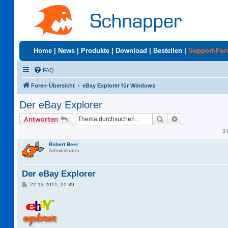
Home
|
News
|
Produkte
|
Download
|
Bestellen
|
Support-Fo
FAQ
Foren-Übersicht
eBay Explorer für Windows
Der eBay Explorer
Suche
Erweiterte Suc
Antworten
3 
Robert Beer
Administrator
Der eBay Explorer
B
22.12.2011, 21:39
e
i
t
r
a
g