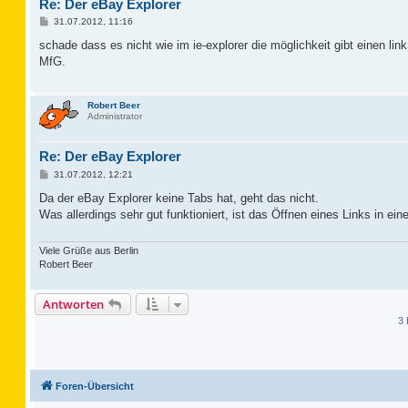
Re: Der eBay Explorer
B
31.07.2012, 11:16
e
i
schade dass es nicht wie im ie-explorer die möglichkeit gibt einen lin
t
MfG.
r
a
g
Robert Beer
Administrator
Re: Der eBay Explorer
B
31.07.2012, 12:21
e
i
Da der eBay Explorer keine Tabs hat, geht das nicht.
t
Was allerdings sehr gut funktioniert, ist das Öffnen eines Links in e
r
a
g
Viele Grüße aus Berlin
Robert Beer
Antworten
3 
Foren-Übersicht