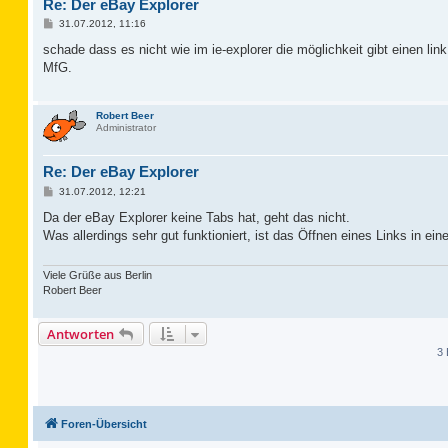
Re: Der eBay Explorer
B
31.07.2012, 11:16
e
i
schade dass es nicht wie im ie-explorer die möglichkeit gibt einen lin
t
MfG.
r
a
g
Robert Beer
Administrator
Re: Der eBay Explorer
B
31.07.2012, 12:21
e
i
Da der eBay Explorer keine Tabs hat, geht das nicht.
t
Was allerdings sehr gut funktioniert, ist das Öffnen eines Links in e
r
a
g
Viele Grüße aus Berlin
Robert Beer
Antworten
3 
Foren-Übersicht