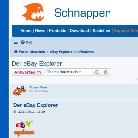
Home
|
News
|
Produkte
|
Download
|
Bestellen
|
Support-Fo
FAQ
Foren-Übersicht
eBay Explorer für Windows
Der eBay Explorer
Suche
Erweiterte Suc
Antworten
3 
Robert Beer
Administrator
Der eBay Explorer
B
22.12.2011, 21:39
e
i
t
r
a
g