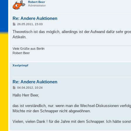
Robert Beer
Administrator
Re: Andere Auktionen
B
26.05.2011, 15:03
e
i
Theoretisch ist das möglich, allerdings ist der Aufwand dafür sehr g
t
Artikeln.
r
a
g
Viele Grüße aus Berlin
Robert Beer
Xselprimpf
Re: Andere Auktionen
B
04.04.2012, 10:24
e
i
Hallo Herr Beer,
t
r
a
das ist verständlich, nur: wenn man die Wechsel-Diskussionen verfolgt,
g
Möchte mir den Schnapper nicht abgewöhnen.
Vielen, vielen Dank ! für die Jahre mit dem Schnapper. Ich hätte sonst