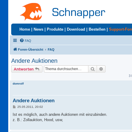
Home
|
News
|
Produkte
|
Download
|
Bestellen
|
Support-Fo
FAQ
Foren-Übersicht
FAQ
Andere Auktionen
Suche
Erweiterte Suc
Antworten
3 
domrolf
Andere Auktionen
B
25.05.2011, 20:02
e
i
Ist es möglich, auch andere Auktionen mit einzubinden.
t
z. B.: Zollauktion, Hood, usw,
r
a
g