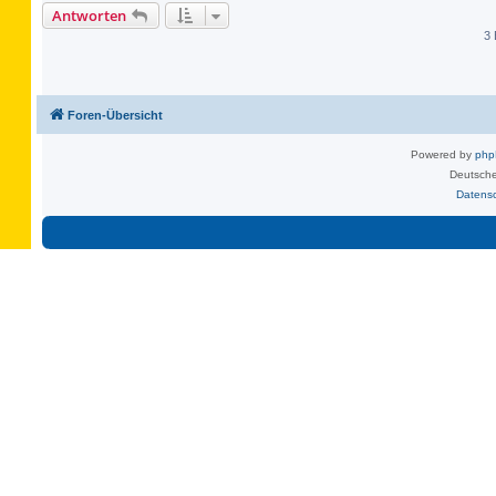
Antworten
3 
Foren-Übersicht
Powered by
ph
Deutsche
Datens