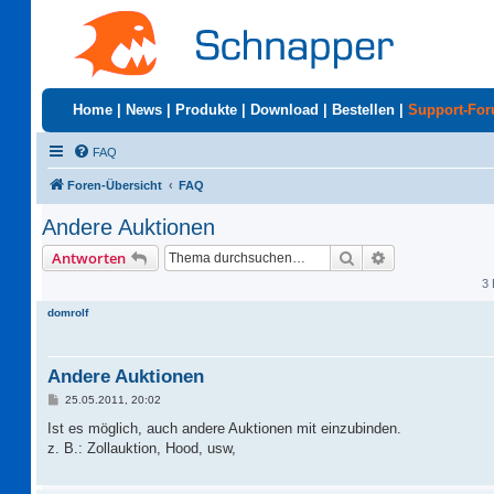
Home
|
News
|
Produkte
|
Download
|
Bestellen
|
Support-Fo
FAQ
Foren-Übersicht
FAQ
Andere Auktionen
Suche
Erweiterte Suc
Antworten
3 
domrolf
Andere Auktionen
B
25.05.2011, 20:02
e
i
Ist es möglich, auch andere Auktionen mit einzubinden.
t
z. B.: Zollauktion, Hood, usw,
r
a
g