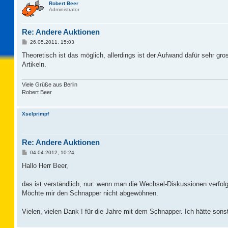
Robert Beer
Administrator
Re: Andere Auktionen
B
26.05.2011, 15:03
e
i
Theoretisch ist das möglich, allerdings ist der Aufwand dafür sehr g
t
Artikeln.
r
a
g
Viele Grüße aus Berlin
Robert Beer
Xselprimpf
Re: Andere Auktionen
B
04.04.2012, 10:24
e
i
Hallo Herr Beer,
t
r
a
das ist verständlich, nur: wenn man die Wechsel-Diskussionen verfolgt,
g
Möchte mir den Schnapper nicht abgewöhnen.
Vielen, vielen Dank ! für die Jahre mit dem Schnapper. Ich hätte sonst