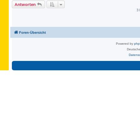
Antworten
3 
Foren-Übersicht
Powered by
ph
Deutsche
Datens