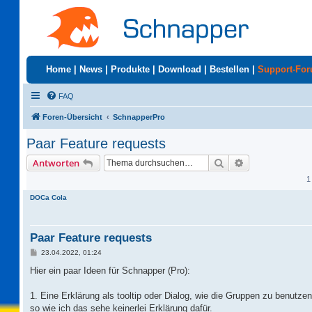
Home
|
News
|
Produkte
|
Download
|
Bestellen
|
Support-Fo
FAQ
Foren-Übersicht
SchnapperPro
Paar Feature requests
Suche
Erweiterte Suc
Antworten
1
DOCa Cola
Paar Feature requests
B
23.04.2022, 01:24
e
i
Hier ein paar Ideen für Schnapper (Pro):
t
r
a
1. Eine Erklärung als tooltip oder Dialog, wie die Gruppen zu benutz
g
so wie ich das sehe keinerlei Erklärung dafür.