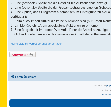
2. Eine (optionale) Spalte die die Restzeit bis Auktionsende anzeigt.
3. Eine (optionale) Spalte die den Gesamtbetrag des eigenen Gebotes 
4. Eine Option, dass Programm automatisch im Hintergrund zu aktual
verfügbar ist.
5. Beim eBay import Artikel die keine Auktionen sind (nur Sofort-Kaufe
6. Ein Menübefehl oÄ um abgelaufene Auktionen zu entfernen.
7. Eine Möglichkeit im ordner "Alle Artikel" nur die Artikel anzuzeig
8. Ordner könnten am ende des namens die Anzahl der enthaltenen Art
Meine Liste mit Verbesserungsvorschlägen
Antworten
1
Foren-Übersicht
Powered by
ph
Deutsche
Datens