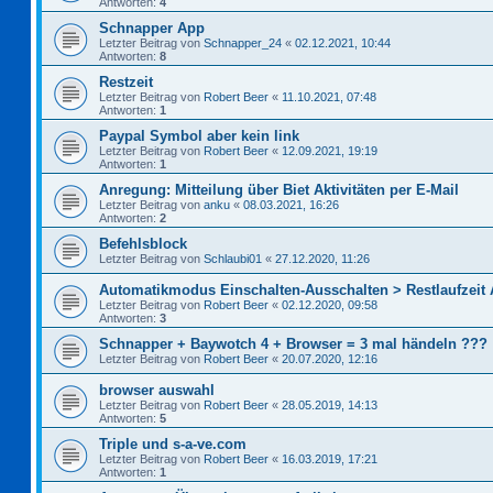
Antworten:
4
Schnapper App
Letzter Beitrag von
Schnapper_24
«
02.12.2021, 10:44
Antworten:
8
Restzeit
Letzter Beitrag von
Robert Beer
«
11.10.2021, 07:48
Antworten:
1
Paypal Symbol aber kein link
Letzter Beitrag von
Robert Beer
«
12.09.2021, 19:19
Antworten:
1
Anregung: Mitteilung über Biet Aktivitäten per E-Mail
Letzter Beitrag von
anku
«
08.03.2021, 16:26
Antworten:
2
Befehlsblock
Letzter Beitrag von
Schlaubi01
«
27.12.2020, 11:26
Automatikmodus Einschalten-Ausschalten > Restlaufzeit
Letzter Beitrag von
Robert Beer
«
02.12.2020, 09:58
Antworten:
3
Schnapper + Baywotch 4 + Browser = 3 mal händeln ???
Letzter Beitrag von
Robert Beer
«
20.07.2020, 12:16
browser auswahl
Letzter Beitrag von
Robert Beer
«
28.05.2019, 14:13
Antworten:
5
Triple und s-a-ve.com
Letzter Beitrag von
Robert Beer
«
16.03.2019, 17:21
Antworten:
1