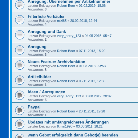
Anregung: Übernehmen per Artikelnummer
Letzter Beitrag von
Robert Beer
«
01.02.2019, 18:06
Antworten:
3
Filterliste Verkäufer
Letzter Beitrag von
mizi65
«
20.02.2018, 12:44
Antworten:
4
Anregung und Dank
Letzter Beitrag von
very_sorry_123
«
04.05.2015, 05:47
Antworten:
2
Anregung
Letzter Beitrag von
Robert Beer
«
07.11.2013, 15:20
Antworten:
3
Neues Featrue: Archivfunktion
Letzter Beitrag von
Robert Beer
«
01.08.2013, 23:53
Antworten:
8
Artikelbilder
Letzter Beitrag von
Robert Beer
«
05.11.2012, 12:36
Antworten:
1
Ideen / Anregungen
Letzter Beitrag von
very_sorry_123
«
03.08.2012, 20:07
Antworten:
5
Paypal
Letzter Beitrag von
Robert Beer
«
28.11.2011, 19:28
Antworten:
1
Updates mit umfangreicheren Änderungen
Letzter Beitrag von
9.mai1998
«
03.03.2011, 18:21
wenn Gebot erfolgreich dann Gebot(e) beenden