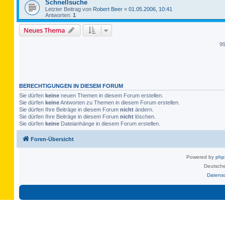
Schnellsuche
Letzter Beitrag von
Robert Beer
«
01.05.2006, 10:41
Antworten:
1
Neues Thema
9
BERECHTIGUNGEN IN DIESEM FORUM
Sie dürfen
keine
neuen Themen in diesem Forum erstellen.
Sie dürfen
keine
Antworten zu Themen in diesem Forum erstellen.
Sie dürfen Ihre Beiträge in diesem Forum
nicht
ändern.
Sie dürfen Ihre Beiträge in diesem Forum
nicht
löschen.
Sie dürfen
keine
Dateianhänge in diesem Forum erstellen.
Foren-Übersicht
Powered by
ph
Deutsche
Datens