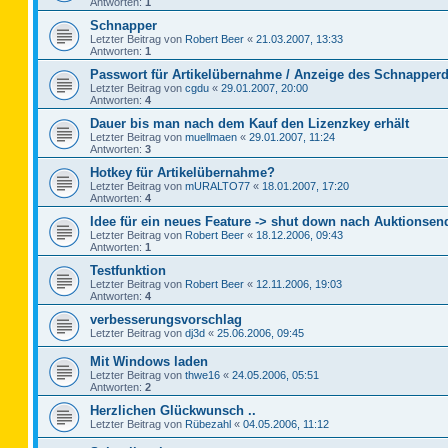
Antworten:
1
Schnapper
Letzter Beitrag von
Robert Beer
«
21.03.2007, 13:33
Antworten:
1
Passwort für Artikelübernahme / Anzeige des Schnapperd
Letzter Beitrag von
cgdu
«
29.01.2007, 20:00
Antworten:
4
Dauer bis man nach dem Kauf den Lizenzkey erhält
Letzter Beitrag von
muellmaen
«
29.01.2007, 11:24
Antworten:
3
Hotkey für Artikelübernahme?
Letzter Beitrag von
mURALTO77
«
18.01.2007, 17:20
Antworten:
4
Idee für ein neues Feature -> shut down nach Auktionsen
Letzter Beitrag von
Robert Beer
«
18.12.2006, 09:43
Antworten:
1
Testfunktion
Letzter Beitrag von
Robert Beer
«
12.11.2006, 19:03
Antworten:
4
verbesserungsvorschlag
Letzter Beitrag von
dj3d
«
25.06.2006, 09:45
Mit Windows laden
Letzter Beitrag von
thwe16
«
24.05.2006, 05:51
Antworten:
2
Herzlichen Glückwunsch ..
Letzter Beitrag von
Rübezahl
«
04.05.2006, 11:12