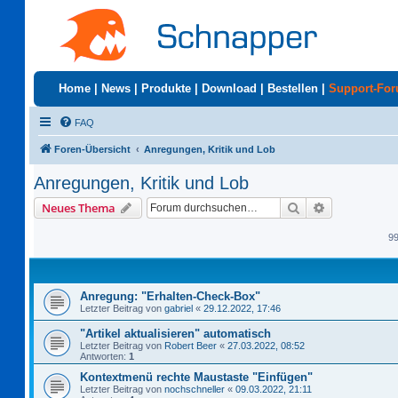
Home
|
News
|
Produkte
|
Download
|
Bestellen
|
Support-Fo
FAQ
Foren-Übersicht
Anregungen, Kritik und Lob
Anregungen, Kritik und Lob
Suche
Erweiterte S
Neues Thema
9
Anregung: "Erhalten-Check-Box"
Letzter Beitrag von
gabriel
«
29.12.2022, 17:46
"Artikel aktualisieren" automatisch
Letzter Beitrag von
Robert Beer
«
27.03.2022, 08:52
Antworten:
1
Kontextmenü rechte Maustaste "Einfügen"
Letzter Beitrag von
nochschneller
«
09.03.2022, 21:11