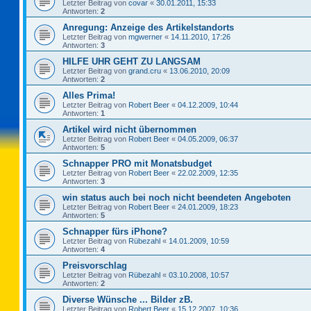
Letzter Beitrag von
covar
«
30.01.2011, 15:33
Antworten:
2
Anregung: Anzeige des Artikelstandorts
Letzter Beitrag von
mgwerner
«
14.11.2010, 17:26
Antworten:
3
HILFE UHR GEHT ZU LANGSAM
Letzter Beitrag von
grand.cru
«
13.06.2010, 20:09
Antworten:
2
Alles Prima!
Letzter Beitrag von
Robert Beer
«
04.12.2009, 10:44
Antworten:
1
Artikel wird nicht übernommen
Letzter Beitrag von
Robert Beer
«
04.05.2009, 06:37
Antworten:
5
Schnapper PRO mit Monatsbudget
Letzter Beitrag von
Robert Beer
«
22.02.2009, 12:35
Antworten:
3
win status auch bei noch nicht beendeten Angeboten
Letzter Beitrag von
Robert Beer
«
24.01.2009, 18:23
Antworten:
5
Schnapper fürs iPhone?
Letzter Beitrag von
Rübezahl
«
14.01.2009, 10:59
Antworten:
4
Preisvorschlag
Letzter Beitrag von
Rübezahl
«
03.10.2008, 10:57
Antworten:
2
Diverse Wünsche ... Bilder zB.
Letzter Beitrag von
Robert Beer
«
15.12.2007, 10:36