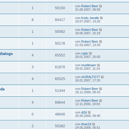
von
Robert Beer
1
50150
31.08.2007, 08:58
von
frodo..beutlin
8
84417
19.07.2007, 14:26
von
Robert Beer
1
50582
19.06.2007, 15:19
von
Robert Beer
1
50178
21.03.2007, 13:33
dialogs
von
cgdu
4
65552
29.01.2007, 20:00
von
muellmaen
3
61870
29.01.2007, 11:24
von
mURALTO77
4
65525
18.01.2007, 17:20
nde
von
Robert Beer
1
51344
18.12.2006, 09:43
von
Robert Beer
4
69644
12.11.2006, 19:03
von
dj3d
0
48040
25.06.2006, 09:45
von
thwe16
2
55392
24.05.2006, 05:51