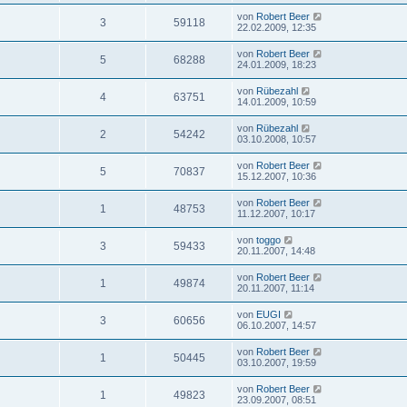
von
Robert Beer
3
59118
22.02.2009, 12:35
von
Robert Beer
5
68288
24.01.2009, 18:23
von
Rübezahl
4
63751
14.01.2009, 10:59
von
Rübezahl
2
54242
03.10.2008, 10:57
von
Robert Beer
5
70837
15.12.2007, 10:36
von
Robert Beer
1
48753
11.12.2007, 10:17
von
toggo
3
59433
20.11.2007, 14:48
von
Robert Beer
1
49874
20.11.2007, 11:14
von
EUGI
3
60656
06.10.2007, 14:57
von
Robert Beer
1
50445
03.10.2007, 19:59
von
Robert Beer
1
49823
23.09.2007, 08:51