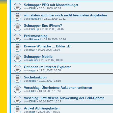
Schnapper PRO mit Monatsbudget
von
EUGI
»
26.01.2009, 00:24
win status auch bei noch nicht beendeten Angeboten
von
Rübezahl
»
22.01.2009, 11:52
Schnapper fürs iPhone?
von
Prinz-Ip
»
11.01.2009, 20:46
Preisvorschlag
von
Rübezahl
»
03.10.2008, 10:26
Diverse Wünsche ... Bilder zB.
von
pifan
»
04.10.2006, 15:04
Schnapper Mobile
von
albundi
»
11.12.2007, 10:00
Optionen im Internet Explorer
von
toggo
»
12.11.2007, 10:08
Suchefunktion
von
toggo
»
19.11.2007, 18:10
Vorschlag: Überbotene Auktionen entfernen
von
EUGI
»
01.10.2007, 15:59
Voschlag: Statistische Auswertung der Fehl-Gebote
von
EUGI
»
03.10.2007, 18:22
Artikel Abhängigkeiten
von
Indiz
»
23.09.2007, 07:19