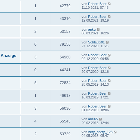
von
Robert Beer
1
42779
11.10.2021, 07:48
von
Robert Beer
1
43310
12.09.2021, 19:19
von
anku
2
53158
08.03.2021, 16:26
von
Schlaubi01
0
79156
27.12.2020, 11:26
 Anzeige
von
Robert Beer
3
54960
02.12.2020, 09:58
von
Robert Beer
0
44241
20.07.2020, 12:16
von
Robert Beer
5
72834
28.05.2019, 14:13
von
Robert Beer
1
46618
16.03.2019, 17:21
von
Robert Beer
3
56030
01.02.2019, 18:06
von
mizi65
4
65543
20.02.2018, 12:44
von
very_sorry_123
2
53739
04.05.2015, 05:47