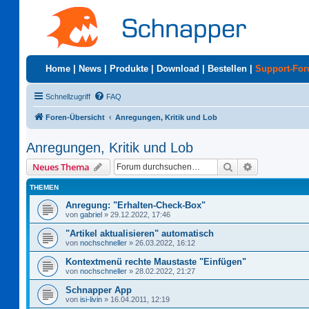
Home
|
News
|
Produkte
|
Download
|
Bestellen
|
Support-Fo
Schnellzugriff
FAQ
Foren-Übersicht
Anregungen, Kritik und Lob
Anregungen, Kritik und Lob
Suche
Erweiterte S
Neues Thema
THEMEN
Anregung: "Erhalten-Check-Box"
von
gabriel
»
29.12.2022, 17:46
"Artikel aktualisieren" automatisch
von
nochschneller
»
26.03.2022, 16:12
Kontextmenü rechte Maustaste "Einfügen"
von
nochschneller
»
28.02.2022, 21:27
Schnapper App
von
isi-livin
»
16.04.2011, 12:19