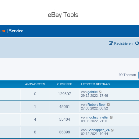
rum
|
Service
Registrieren
uche
99 Themen
ANTWORTEN
ZUGRIFFE
LETZTER BEITRAG
von
gabriel
0
129607
29.12.2022, 17:46
von
Robert Beer
1
45061
27.03.2022, 08:52
von
nochschneller
4
55404
09.03.2022, 21:11
von
Schnapper_24
8
86899
02.12.2021, 10:44