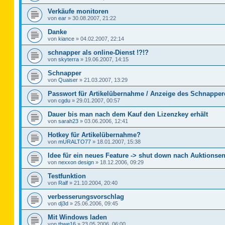
Verkäufe monitoren
von
ear
»
30.08.2007, 21:22
Danke
von
kiance
»
04.02.2007, 22:14
schnapper als online-Dienst !?!?
von
skyterra
»
19.06.2007, 14:15
Schnapper
von
Quaiser
»
21.03.2007, 13:29
Passwort für Artikelübernahme / Anzeige des Schnapper
von
cgdu
»
29.01.2007, 00:57
Dauer bis man nach dem Kauf den Lizenzkey erhält
von
sarah23
»
03.06.2006, 12:41
Hotkey für Artikelübernahme?
von
mURALTO77
»
18.01.2007, 15:38
Idee für ein neues Feature -> shut down nach Auktionse
von
nexxon design
»
18.12.2006, 09:29
Testfunktion
von
Ralf
»
21.10.2004, 20:40
verbesserungsvorschlag
von
dj3d
»
25.06.2006, 09:45
Mit Windows laden
von
thwe16
»
23.05.2006, 06:00