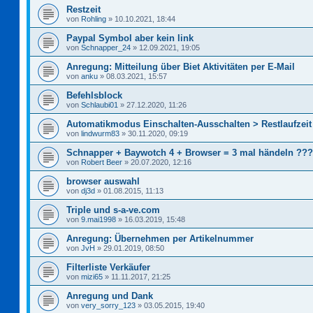
Restzeit
von
Rohling
»
10.10.2021, 18:44
Paypal Symbol aber kein link
von
Schnapper_24
»
12.09.2021, 19:05
Anregung: Mitteilung über Biet Aktivitäten per E-Mail
von
anku
»
08.03.2021, 15:57
Befehlsblock
von
Schlaubi01
»
27.12.2020, 11:26
Automatikmodus Einschalten-Ausschalten > Restlaufzeit
von
lindwurm83
»
30.11.2020, 09:19
Schnapper + Baywotch 4 + Browser = 3 mal händeln ???
von
Robert Beer
»
20.07.2020, 12:16
browser auswahl
von
dj3d
»
01.08.2015, 11:13
Triple und s-a-ve.com
von
9.mai1998
»
16.03.2019, 15:48
Anregung: Übernehmen per Artikelnummer
von
JvH
»
29.01.2019, 08:50
Filterliste Verkäufer
von
mizi65
»
11.11.2017, 21:25
Anregung und Dank
von
very_sorry_123
»
03.05.2015, 19:40