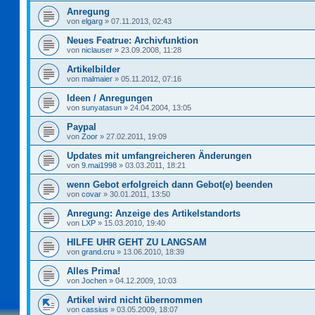
Anregung
von
elgarg
»
07.11.2013, 02:43
Neues Featrue: Archivfunktion
von
niclauser
»
23.09.2008, 11:28
Artikelbilder
von
malmaier
»
05.11.2012, 07:16
Ideen / Anregungen
von
sunyatasun
»
24.04.2004, 13:05
Paypal
von
Zoor
»
27.02.2011, 19:09
Updates mit umfangreicheren Änderungen
von
9.mai1998
»
03.03.2011, 18:21
wenn Gebot erfolgreich dann Gebot(e) beenden
von
covar
»
30.01.2011, 13:50
Anregung: Anzeige des Artikelstandorts
von
LXP
»
15.03.2010, 19:40
HILFE UHR GEHT ZU LANGSAM
von
grand.cru
»
13.06.2010, 18:39
Alles Prima!
von
Jochen
»
04.12.2009, 10:03
Artikel wird nicht übernommen
von
cassius
»
03.05.2009, 18:07