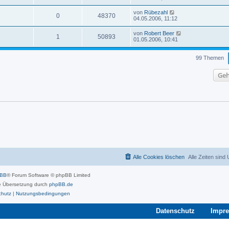
von
Rübezahl
0
48370
04.05.2006, 11:12
von
Robert Beer
1
50893
01.05.2006, 10:41
99 Themen
Geh
Alle Cookies löschen
Alle Zeiten sind
pBB
® Forum Software © phpBB Limited
 Übersetzung durch
phpBB.de
chutz
|
Nutzungsbedingungen
Datenschutz
Impr