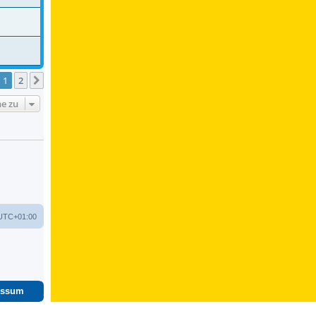
1
2
Nächste
e zu
UTC+01:00
essum