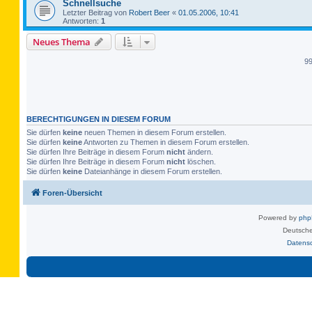
Schnellsuche
Letzter Beitrag von
Robert Beer
«
01.05.2006, 10:41
Antworten:
1
Neues Thema
9
BERECHTIGUNGEN IN DIESEM FORUM
Sie dürfen
keine
neuen Themen in diesem Forum erstellen.
Sie dürfen
keine
Antworten zu Themen in diesem Forum erstellen.
Sie dürfen Ihre Beiträge in diesem Forum
nicht
ändern.
Sie dürfen Ihre Beiträge in diesem Forum
nicht
löschen.
Sie dürfen
keine
Dateianhänge in diesem Forum erstellen.
Foren-Übersicht
Powered by
ph
Deutsche
Datens