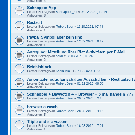
Antworten:
4
Schnapper App
Letzter Beitrag von
Schnapper_24
«
02.12.2021, 10:44
Antworten:
8
Restzeit
Letzter Beitrag von
Robert Beer
«
11.10.2021, 07:48
Antworten:
1
Paypal Symbol aber kein link
Letzter Beitrag von
Robert Beer
«
12.09.2021, 19:19
Antworten:
1
Anregung: Mitteilung über Biet Aktivitäten per E-Mail
Letzter Beitrag von
anku
«
08.03.2021, 16:26
Antworten:
2
Befehlsblock
Letzter Beitrag von
Schlaubi01
«
27.12.2020, 11:26
Automatikmodus Einschalten-Ausschalten > Restlaufzeit
Letzter Beitrag von
Robert Beer
«
02.12.2020, 09:58
Antworten:
3
Schnapper + Baywotch 4 + Browser = 3 mal händeln ???
Letzter Beitrag von
Robert Beer
«
20.07.2020, 12:16
browser auswahl
Letzter Beitrag von
Robert Beer
«
28.05.2019, 14:13
Antworten:
5
Triple und s-a-ve.com
Letzter Beitrag von
Robert Beer
«
16.03.2019, 17:21
Antworten:
1