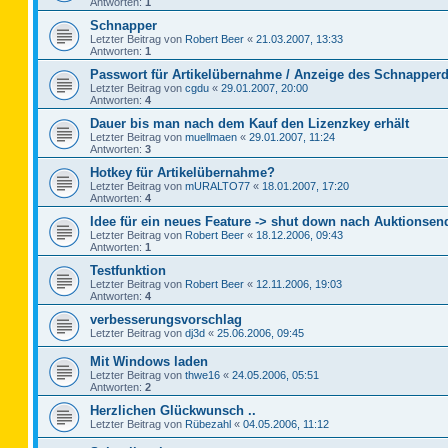
Antworten:
1
Schnapper
Letzter Beitrag von
Robert Beer
«
21.03.2007, 13:33
Antworten:
1
Passwort für Artikelübernahme / Anzeige des Schnapperd
Letzter Beitrag von
cgdu
«
29.01.2007, 20:00
Antworten:
4
Dauer bis man nach dem Kauf den Lizenzkey erhält
Letzter Beitrag von
muellmaen
«
29.01.2007, 11:24
Antworten:
3
Hotkey für Artikelübernahme?
Letzter Beitrag von
mURALTO77
«
18.01.2007, 17:20
Antworten:
4
Idee für ein neues Feature -> shut down nach Auktionsen
Letzter Beitrag von
Robert Beer
«
18.12.2006, 09:43
Antworten:
1
Testfunktion
Letzter Beitrag von
Robert Beer
«
12.11.2006, 19:03
Antworten:
4
verbesserungsvorschlag
Letzter Beitrag von
dj3d
«
25.06.2006, 09:45
Mit Windows laden
Letzter Beitrag von
thwe16
«
24.05.2006, 05:51
Antworten:
2
Herzlichen Glückwunsch ..
Letzter Beitrag von
Rübezahl
«
04.05.2006, 11:12