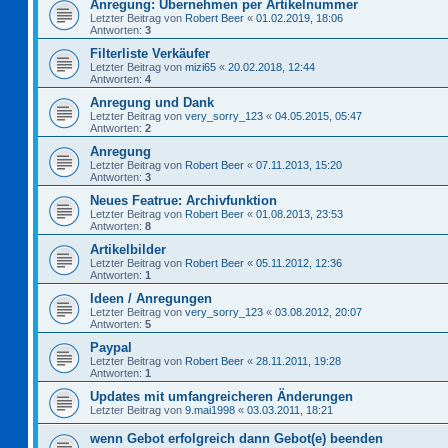
Anregung: Übernehmen per Artikelnummer
Letzter Beitrag von
Robert Beer
«
01.02.2019, 18:06
Antworten:
3
Filterliste Verkäufer
Letzter Beitrag von
mizi65
«
20.02.2018, 12:44
Antworten:
4
Anregung und Dank
Letzter Beitrag von
very_sorry_123
«
04.05.2015, 05:47
Antworten:
2
Anregung
Letzter Beitrag von
Robert Beer
«
07.11.2013, 15:20
Antworten:
3
Neues Featrue: Archivfunktion
Letzter Beitrag von
Robert Beer
«
01.08.2013, 23:53
Antworten:
8
Artikelbilder
Letzter Beitrag von
Robert Beer
«
05.11.2012, 12:36
Antworten:
1
Ideen / Anregungen
Letzter Beitrag von
very_sorry_123
«
03.08.2012, 20:07
Antworten:
5
Paypal
Letzter Beitrag von
Robert Beer
«
28.11.2011, 19:28
Antworten:
1
Updates mit umfangreicheren Änderungen
Letzter Beitrag von
9.mai1998
«
03.03.2011, 18:21
wenn Gebot erfolgreich dann Gebot(e) beenden