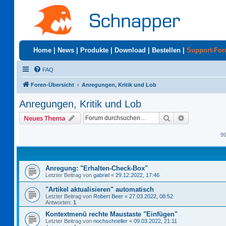
Home
|
News
|
Produkte
|
Download
|
Bestellen
|
Support-Fo
FAQ
Foren-Übersicht
Anregungen, Kritik und Lob
Anregungen, Kritik und Lob
Suche
Erweiterte S
Neues Thema
9
Anregung: "Erhalten-Check-Box"
Letzter Beitrag von
gabriel
«
29.12.2022, 17:46
"Artikel aktualisieren" automatisch
Letzter Beitrag von
Robert Beer
«
27.03.2022, 08:52
Antworten:
1
Kontextmenü rechte Maustaste "Einfügen"
Letzter Beitrag von
nochschneller
«
09.03.2022, 21:11