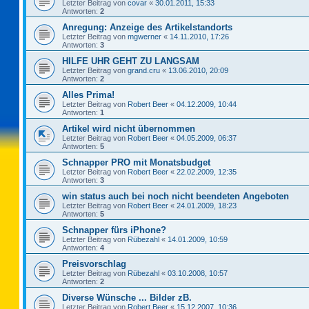
Letzter Beitrag von
covar
«
30.01.2011, 15:33
Antworten:
2
Anregung: Anzeige des Artikelstandorts
Letzter Beitrag von
mgwerner
«
14.11.2010, 17:26
Antworten:
3
HILFE UHR GEHT ZU LANGSAM
Letzter Beitrag von
grand.cru
«
13.06.2010, 20:09
Antworten:
2
Alles Prima!
Letzter Beitrag von
Robert Beer
«
04.12.2009, 10:44
Antworten:
1
Artikel wird nicht übernommen
Letzter Beitrag von
Robert Beer
«
04.05.2009, 06:37
Antworten:
5
Schnapper PRO mit Monatsbudget
Letzter Beitrag von
Robert Beer
«
22.02.2009, 12:35
Antworten:
3
win status auch bei noch nicht beendeten Angeboten
Letzter Beitrag von
Robert Beer
«
24.01.2009, 18:23
Antworten:
5
Schnapper fürs iPhone?
Letzter Beitrag von
Rübezahl
«
14.01.2009, 10:59
Antworten:
4
Preisvorschlag
Letzter Beitrag von
Rübezahl
«
03.10.2008, 10:57
Antworten:
2
Diverse Wünsche ... Bilder zB.
Letzter Beitrag von
Robert Beer
«
15.12.2007, 10:36