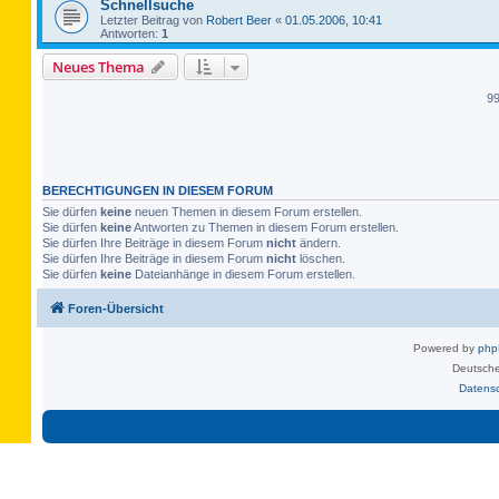
Schnellsuche
Letzter Beitrag von
Robert Beer
«
01.05.2006, 10:41
Antworten:
1
Neues Thema
9
BERECHTIGUNGEN IN DIESEM FORUM
Sie dürfen
keine
neuen Themen in diesem Forum erstellen.
Sie dürfen
keine
Antworten zu Themen in diesem Forum erstellen.
Sie dürfen Ihre Beiträge in diesem Forum
nicht
ändern.
Sie dürfen Ihre Beiträge in diesem Forum
nicht
löschen.
Sie dürfen
keine
Dateianhänge in diesem Forum erstellen.
Foren-Übersicht
Powered by
ph
Deutsche
Datens