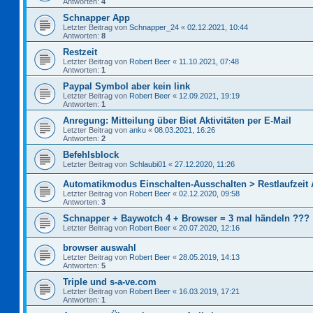
Antworten:
4
Schnapper App
Letzter Beitrag von
Schnapper_24
«
02.12.2021, 10:44
Antworten:
8
Restzeit
Letzter Beitrag von
Robert Beer
«
11.10.2021, 07:48
Antworten:
1
Paypal Symbol aber kein link
Letzter Beitrag von
Robert Beer
«
12.09.2021, 19:19
Antworten:
1
Anregung: Mitteilung über Biet Aktivitäten per E-Mail
Letzter Beitrag von
anku
«
08.03.2021, 16:26
Antworten:
2
Befehlsblock
Letzter Beitrag von
Schlaubi01
«
27.12.2020, 11:26
Automatikmodus Einschalten-Ausschalten > Restlaufzeit
Letzter Beitrag von
Robert Beer
«
02.12.2020, 09:58
Antworten:
3
Schnapper + Baywotch 4 + Browser = 3 mal händeln ???
Letzter Beitrag von
Robert Beer
«
20.07.2020, 12:16
browser auswahl
Letzter Beitrag von
Robert Beer
«
28.05.2019, 14:13
Antworten:
5
Triple und s-a-ve.com
Letzter Beitrag von
Robert Beer
«
16.03.2019, 17:21
Antworten:
1