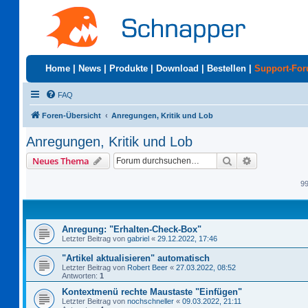
Home
|
News
|
Produkte
|
Download
|
Bestellen
|
Support-Fo
FAQ
Foren-Übersicht
Anregungen, Kritik und Lob
Anregungen, Kritik und Lob
Suche
Erweiterte S
Neues Thema
9
Anregung: "Erhalten-Check-Box"
Letzter Beitrag von
gabriel
«
29.12.2022, 17:46
"Artikel aktualisieren" automatisch
Letzter Beitrag von
Robert Beer
«
27.03.2022, 08:52
Antworten:
1
Kontextmenü rechte Maustaste "Einfügen"
Letzter Beitrag von
nochschneller
«
09.03.2022, 21:11