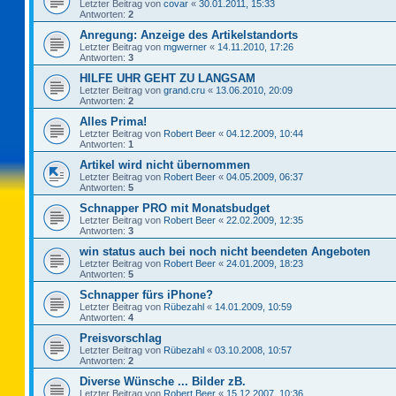
Letzter Beitrag von
covar
«
30.01.2011, 15:33
Antworten:
2
Anregung: Anzeige des Artikelstandorts
Letzter Beitrag von
mgwerner
«
14.11.2010, 17:26
Antworten:
3
HILFE UHR GEHT ZU LANGSAM
Letzter Beitrag von
grand.cru
«
13.06.2010, 20:09
Antworten:
2
Alles Prima!
Letzter Beitrag von
Robert Beer
«
04.12.2009, 10:44
Antworten:
1
Artikel wird nicht übernommen
Letzter Beitrag von
Robert Beer
«
04.05.2009, 06:37
Antworten:
5
Schnapper PRO mit Monatsbudget
Letzter Beitrag von
Robert Beer
«
22.02.2009, 12:35
Antworten:
3
win status auch bei noch nicht beendeten Angeboten
Letzter Beitrag von
Robert Beer
«
24.01.2009, 18:23
Antworten:
5
Schnapper fürs iPhone?
Letzter Beitrag von
Rübezahl
«
14.01.2009, 10:59
Antworten:
4
Preisvorschlag
Letzter Beitrag von
Rübezahl
«
03.10.2008, 10:57
Antworten:
2
Diverse Wünsche ... Bilder zB.
Letzter Beitrag von
Robert Beer
«
15.12.2007, 10:36