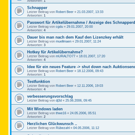
Antworten:
1
Schnapper
Letzter Beitrag von
Robert Beer
«
21.03.2007, 13:33
Antworten:
1
Passwort für Artikelübernahme / Anzeige des Schnapperd
Letzter Beitrag von
cgdu
«
29.01.2007, 20:00
Antworten:
4
Dauer bis man nach dem Kauf den Lizenzkey erhält
Letzter Beitrag von
muellmaen
«
29.01.2007, 11:24
Antworten:
3
Hotkey für Artikelübernahme?
Letzter Beitrag von
mURALTO77
«
18.01.2007, 17:20
Antworten:
4
Idee für ein neues Feature -> shut down nach Auktionsen
Letzter Beitrag von
Robert Beer
«
18.12.2006, 09:43
Antworten:
1
Testfunktion
Letzter Beitrag von
Robert Beer
«
12.11.2006, 19:03
Antworten:
4
verbesserungsvorschlag
Letzter Beitrag von
dj3d
«
25.06.2006, 09:45
Mit Windows laden
Letzter Beitrag von
thwe16
«
24.05.2006, 05:51
Antworten:
2
Herzlichen Glückwunsch ..
Letzter Beitrag von
Rübezahl
«
04.05.2006, 11:12