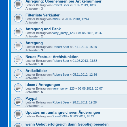
Anregung: Übernehmen per Artikelnummer
Letzter Beitrag von
Robert Beer
«
01.02.2019, 18:06
Antworten:
3
Filterliste Verkäufer
Letzter Beitrag von
mizi65
«
20.02.2018, 12:44
Antworten:
4
Anregung und Dank
Letzter Beitrag von
very_sorry_123
«
04.05.2015, 05:47
Antworten:
2
Anregung
Letzter Beitrag von
Robert Beer
«
07.11.2013, 15:20
Antworten:
3
Neues Featrue: Archivfunktion
Letzter Beitrag von
Robert Beer
«
01.08.2013, 23:53
Antworten:
8
Artikelbilder
Letzter Beitrag von
Robert Beer
«
05.11.2012, 12:36
Antworten:
1
Ideen / Anregungen
Letzter Beitrag von
very_sorry_123
«
03.08.2012, 20:07
Antworten:
5
Paypal
Letzter Beitrag von
Robert Beer
«
28.11.2011, 19:28
Antworten:
1
Updates mit umfangreicheren Änderungen
Letzter Beitrag von
9.mai1998
«
03.03.2011, 18:21
wenn Gebot erfolgreich dann Gebot(e) beenden