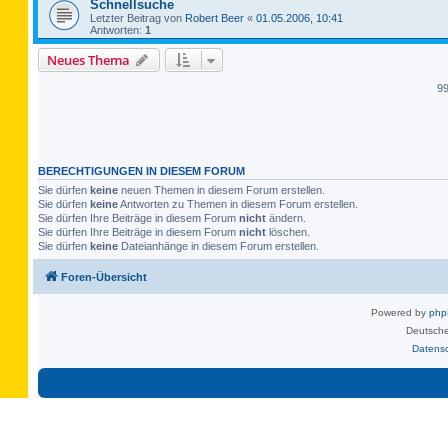
Schnellsuche
Letzter Beitrag von
Robert Beer
«
01.05.2006, 10:41
Antworten:
1
Neues Thema
9
BERECHTIGUNGEN IN DIESEM FORUM
Sie dürfen
keine
neuen Themen in diesem Forum erstellen.
Sie dürfen
keine
Antworten zu Themen in diesem Forum erstellen.
Sie dürfen Ihre Beiträge in diesem Forum
nicht
ändern.
Sie dürfen Ihre Beiträge in diesem Forum
nicht
löschen.
Sie dürfen
keine
Dateianhänge in diesem Forum erstellen.
Foren-Übersicht
Powered by
ph
Deutsche
Datens