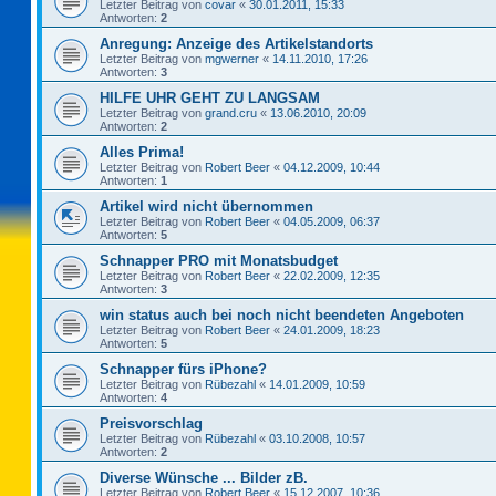
Letzter Beitrag von
covar
«
30.01.2011, 15:33
Antworten:
2
Anregung: Anzeige des Artikelstandorts
Letzter Beitrag von
mgwerner
«
14.11.2010, 17:26
Antworten:
3
HILFE UHR GEHT ZU LANGSAM
Letzter Beitrag von
grand.cru
«
13.06.2010, 20:09
Antworten:
2
Alles Prima!
Letzter Beitrag von
Robert Beer
«
04.12.2009, 10:44
Antworten:
1
Artikel wird nicht übernommen
Letzter Beitrag von
Robert Beer
«
04.05.2009, 06:37
Antworten:
5
Schnapper PRO mit Monatsbudget
Letzter Beitrag von
Robert Beer
«
22.02.2009, 12:35
Antworten:
3
win status auch bei noch nicht beendeten Angeboten
Letzter Beitrag von
Robert Beer
«
24.01.2009, 18:23
Antworten:
5
Schnapper fürs iPhone?
Letzter Beitrag von
Rübezahl
«
14.01.2009, 10:59
Antworten:
4
Preisvorschlag
Letzter Beitrag von
Rübezahl
«
03.10.2008, 10:57
Antworten:
2
Diverse Wünsche ... Bilder zB.
Letzter Beitrag von
Robert Beer
«
15.12.2007, 10:36