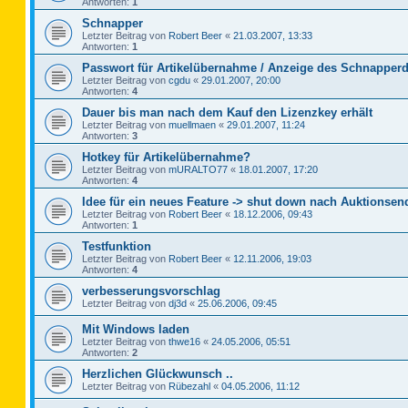
Antworten:
1
Schnapper
Letzter Beitrag von
Robert Beer
«
21.03.2007, 13:33
Antworten:
1
Passwort für Artikelübernahme / Anzeige des Schnapperd
Letzter Beitrag von
cgdu
«
29.01.2007, 20:00
Antworten:
4
Dauer bis man nach dem Kauf den Lizenzkey erhält
Letzter Beitrag von
muellmaen
«
29.01.2007, 11:24
Antworten:
3
Hotkey für Artikelübernahme?
Letzter Beitrag von
mURALTO77
«
18.01.2007, 17:20
Antworten:
4
Idee für ein neues Feature -> shut down nach Auktionsen
Letzter Beitrag von
Robert Beer
«
18.12.2006, 09:43
Antworten:
1
Testfunktion
Letzter Beitrag von
Robert Beer
«
12.11.2006, 19:03
Antworten:
4
verbesserungsvorschlag
Letzter Beitrag von
dj3d
«
25.06.2006, 09:45
Mit Windows laden
Letzter Beitrag von
thwe16
«
24.05.2006, 05:51
Antworten:
2
Herzlichen Glückwunsch ..
Letzter Beitrag von
Rübezahl
«
04.05.2006, 11:12