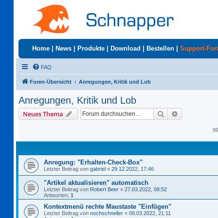
Home
|
News
|
Produkte
|
Download
|
Bestellen
|
Support-Fo
FAQ
Foren-Übersicht
Anregungen, Kritik und Lob
Anregungen, Kritik und Lob
Suche
Erweiterte S
Neues Thema
9
Anregung: "Erhalten-Check-Box"
Letzter Beitrag von
gabriel
«
29.12.2022, 17:46
"Artikel aktualisieren" automatisch
Letzter Beitrag von
Robert Beer
«
27.03.2022, 08:52
Antworten:
1
Kontextmenü rechte Maustaste "Einfügen"
Letzter Beitrag von
nochschneller
«
09.03.2022, 21:11