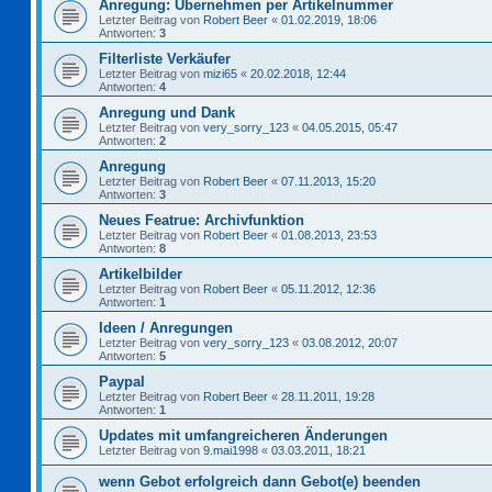
Anregung: Übernehmen per Artikelnummer
Letzter Beitrag von
Robert Beer
«
01.02.2019, 18:06
Antworten:
3
Filterliste Verkäufer
Letzter Beitrag von
mizi65
«
20.02.2018, 12:44
Antworten:
4
Anregung und Dank
Letzter Beitrag von
very_sorry_123
«
04.05.2015, 05:47
Antworten:
2
Anregung
Letzter Beitrag von
Robert Beer
«
07.11.2013, 15:20
Antworten:
3
Neues Featrue: Archivfunktion
Letzter Beitrag von
Robert Beer
«
01.08.2013, 23:53
Antworten:
8
Artikelbilder
Letzter Beitrag von
Robert Beer
«
05.11.2012, 12:36
Antworten:
1
Ideen / Anregungen
Letzter Beitrag von
very_sorry_123
«
03.08.2012, 20:07
Antworten:
5
Paypal
Letzter Beitrag von
Robert Beer
«
28.11.2011, 19:28
Antworten:
1
Updates mit umfangreicheren Änderungen
Letzter Beitrag von
9.mai1998
«
03.03.2011, 18:21
wenn Gebot erfolgreich dann Gebot(e) beenden