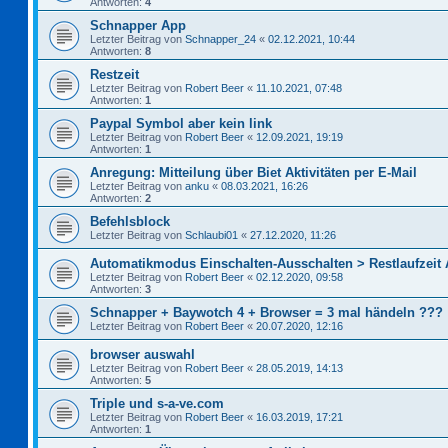
Antworten:
4
Schnapper App
Letzter Beitrag von
Schnapper_24
«
02.12.2021, 10:44
Antworten:
8
Restzeit
Letzter Beitrag von
Robert Beer
«
11.10.2021, 07:48
Antworten:
1
Paypal Symbol aber kein link
Letzter Beitrag von
Robert Beer
«
12.09.2021, 19:19
Antworten:
1
Anregung: Mitteilung über Biet Aktivitäten per E-Mail
Letzter Beitrag von
anku
«
08.03.2021, 16:26
Antworten:
2
Befehlsblock
Letzter Beitrag von
Schlaubi01
«
27.12.2020, 11:26
Automatikmodus Einschalten-Ausschalten > Restlaufzeit
Letzter Beitrag von
Robert Beer
«
02.12.2020, 09:58
Antworten:
3
Schnapper + Baywotch 4 + Browser = 3 mal händeln ???
Letzter Beitrag von
Robert Beer
«
20.07.2020, 12:16
browser auswahl
Letzter Beitrag von
Robert Beer
«
28.05.2019, 14:13
Antworten:
5
Triple und s-a-ve.com
Letzter Beitrag von
Robert Beer
«
16.03.2019, 17:21
Antworten:
1