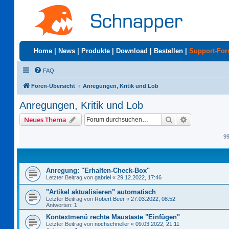
Home
|
News
|
Produkte
|
Download
|
Bestellen
|
Support-Fo
FAQ
Foren-Übersicht
Anregungen, Kritik und Lob
Anregungen, Kritik und Lob
Suche
Erweiterte S
Neues Thema
9
Anregung: "Erhalten-Check-Box"
Letzter Beitrag von
gabriel
«
29.12.2022, 17:46
"Artikel aktualisieren" automatisch
Letzter Beitrag von
Robert Beer
«
27.03.2022, 08:52
Antworten:
1
Kontextmenü rechte Maustaste "Einfügen"
Letzter Beitrag von
nochschneller
«
09.03.2022, 21:11