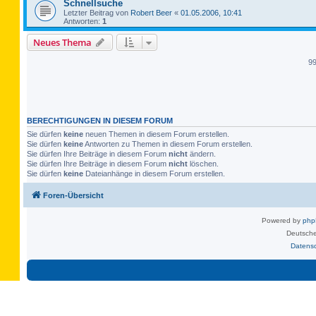
Schnellsuche
Letzter Beitrag von
Robert Beer
«
01.05.2006, 10:41
Antworten:
1
Neues Thema
9
BERECHTIGUNGEN IN DIESEM FORUM
Sie dürfen
keine
neuen Themen in diesem Forum erstellen.
Sie dürfen
keine
Antworten zu Themen in diesem Forum erstellen.
Sie dürfen Ihre Beiträge in diesem Forum
nicht
ändern.
Sie dürfen Ihre Beiträge in diesem Forum
nicht
löschen.
Sie dürfen
keine
Dateianhänge in diesem Forum erstellen.
Foren-Übersicht
Powered by
ph
Deutsche
Datens