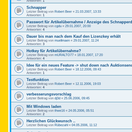
Antworten:
1
Schnapper
Letzter Beitrag von
Robert Beer
«
21.03.2007, 13:33
Antworten:
1
Passwort für Artikelübernahme / Anzeige des Schnapperd
Letzter Beitrag von
cgdu
«
29.01.2007, 20:00
Antworten:
4
Dauer bis man nach dem Kauf den Lizenzkey erhält
Letzter Beitrag von
muellmaen
«
29.01.2007, 11:24
Antworten:
3
Hotkey für Artikelübernahme?
Letzter Beitrag von
mURALTO77
«
18.01.2007, 17:20
Antworten:
4
Idee für ein neues Feature -> shut down nach Auktionsen
Letzter Beitrag von
Robert Beer
«
18.12.2006, 09:43
Antworten:
1
Testfunktion
Letzter Beitrag von
Robert Beer
«
12.11.2006, 19:03
Antworten:
4
verbesserungsvorschlag
Letzter Beitrag von
dj3d
«
25.06.2006, 09:45
Mit Windows laden
Letzter Beitrag von
thwe16
«
24.05.2006, 05:51
Antworten:
2
Herzlichen Glückwunsch ..
Letzter Beitrag von
Rübezahl
«
04.05.2006, 11:12