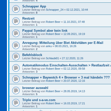
Antworten:
4
Schnapper App
Letzter Beitrag von
Schnapper_24
«
02.12.2021, 10:44
Antworten:
8
Restzeit
Letzter Beitrag von
Robert Beer
«
11.10.2021, 07:48
Antworten:
1
Paypal Symbol aber kein link
Letzter Beitrag von
Robert Beer
«
12.09.2021, 19:19
Antworten:
1
Anregung: Mitteilung über Biet Aktivitäten per E-Mail
Letzter Beitrag von
anku
«
08.03.2021, 16:26
Antworten:
2
Befehlsblock
Letzter Beitrag von
Schlaubi01
«
27.12.2020, 11:26
Automatikmodus Einschalten-Ausschalten > Restlaufzeit
Letzter Beitrag von
Robert Beer
«
02.12.2020, 09:58
Antworten:
3
Schnapper + Baywotch 4 + Browser = 3 mal händeln ???
Letzter Beitrag von
Robert Beer
«
20.07.2020, 12:16
browser auswahl
Letzter Beitrag von
Robert Beer
«
28.05.2019, 14:13
Antworten:
5
Triple und s-a-ve.com
Letzter Beitrag von
Robert Beer
«
16.03.2019, 17:21
Antworten:
1