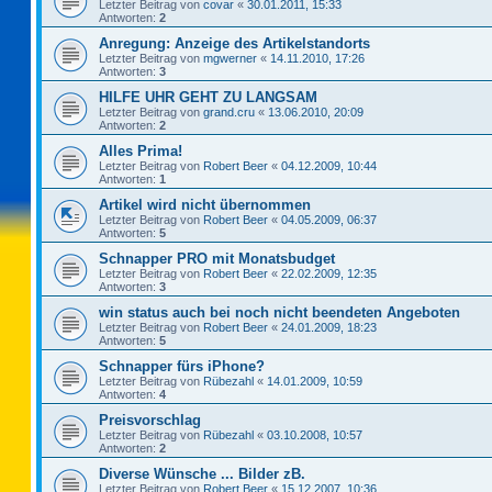
Letzter Beitrag von
covar
«
30.01.2011, 15:33
Antworten:
2
Anregung: Anzeige des Artikelstandorts
Letzter Beitrag von
mgwerner
«
14.11.2010, 17:26
Antworten:
3
HILFE UHR GEHT ZU LANGSAM
Letzter Beitrag von
grand.cru
«
13.06.2010, 20:09
Antworten:
2
Alles Prima!
Letzter Beitrag von
Robert Beer
«
04.12.2009, 10:44
Antworten:
1
Artikel wird nicht übernommen
Letzter Beitrag von
Robert Beer
«
04.05.2009, 06:37
Antworten:
5
Schnapper PRO mit Monatsbudget
Letzter Beitrag von
Robert Beer
«
22.02.2009, 12:35
Antworten:
3
win status auch bei noch nicht beendeten Angeboten
Letzter Beitrag von
Robert Beer
«
24.01.2009, 18:23
Antworten:
5
Schnapper fürs iPhone?
Letzter Beitrag von
Rübezahl
«
14.01.2009, 10:59
Antworten:
4
Preisvorschlag
Letzter Beitrag von
Rübezahl
«
03.10.2008, 10:57
Antworten:
2
Diverse Wünsche ... Bilder zB.
Letzter Beitrag von
Robert Beer
«
15.12.2007, 10:36