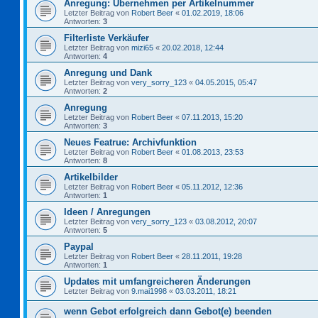
Anregung: Übernehmen per Artikelnummer
Letzter Beitrag von
Robert Beer
«
01.02.2019, 18:06
Antworten:
3
Filterliste Verkäufer
Letzter Beitrag von
mizi65
«
20.02.2018, 12:44
Antworten:
4
Anregung und Dank
Letzter Beitrag von
very_sorry_123
«
04.05.2015, 05:47
Antworten:
2
Anregung
Letzter Beitrag von
Robert Beer
«
07.11.2013, 15:20
Antworten:
3
Neues Featrue: Archivfunktion
Letzter Beitrag von
Robert Beer
«
01.08.2013, 23:53
Antworten:
8
Artikelbilder
Letzter Beitrag von
Robert Beer
«
05.11.2012, 12:36
Antworten:
1
Ideen / Anregungen
Letzter Beitrag von
very_sorry_123
«
03.08.2012, 20:07
Antworten:
5
Paypal
Letzter Beitrag von
Robert Beer
«
28.11.2011, 19:28
Antworten:
1
Updates mit umfangreicheren Änderungen
Letzter Beitrag von
9.mai1998
«
03.03.2011, 18:21
wenn Gebot erfolgreich dann Gebot(e) beenden