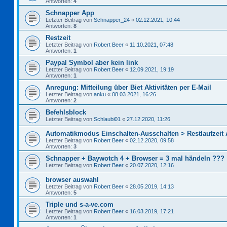
Antworten:
4
Schnapper App
Letzter Beitrag von
Schnapper_24
«
02.12.2021, 10:44
Antworten:
8
Restzeit
Letzter Beitrag von
Robert Beer
«
11.10.2021, 07:48
Antworten:
1
Paypal Symbol aber kein link
Letzter Beitrag von
Robert Beer
«
12.09.2021, 19:19
Antworten:
1
Anregung: Mitteilung über Biet Aktivitäten per E-Mail
Letzter Beitrag von
anku
«
08.03.2021, 16:26
Antworten:
2
Befehlsblock
Letzter Beitrag von
Schlaubi01
«
27.12.2020, 11:26
Automatikmodus Einschalten-Ausschalten > Restlaufzeit
Letzter Beitrag von
Robert Beer
«
02.12.2020, 09:58
Antworten:
3
Schnapper + Baywotch 4 + Browser = 3 mal händeln ???
Letzter Beitrag von
Robert Beer
«
20.07.2020, 12:16
browser auswahl
Letzter Beitrag von
Robert Beer
«
28.05.2019, 14:13
Antworten:
5
Triple und s-a-ve.com
Letzter Beitrag von
Robert Beer
«
16.03.2019, 17:21
Antworten:
1