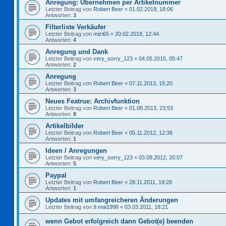
Anregung: Übernehmen per Artikelnummer
Letzter Beitrag von
Robert Beer
«
01.02.2019, 18:06
Antworten:
3
Filterliste Verkäufer
Letzter Beitrag von
mizi65
«
20.02.2018, 12:44
Antworten:
4
Anregung und Dank
Letzter Beitrag von
very_sorry_123
«
04.05.2015, 05:47
Antworten:
2
Anregung
Letzter Beitrag von
Robert Beer
«
07.11.2013, 15:20
Antworten:
3
Neues Featrue: Archivfunktion
Letzter Beitrag von
Robert Beer
«
01.08.2013, 23:53
Antworten:
8
Artikelbilder
Letzter Beitrag von
Robert Beer
«
05.11.2012, 12:36
Antworten:
1
Ideen / Anregungen
Letzter Beitrag von
very_sorry_123
«
03.08.2012, 20:07
Antworten:
5
Paypal
Letzter Beitrag von
Robert Beer
«
28.11.2011, 19:28
Antworten:
1
Updates mit umfangreicheren Änderungen
Letzter Beitrag von
9.mai1998
«
03.03.2011, 18:21
wenn Gebot erfolgreich dann Gebot(e) beenden