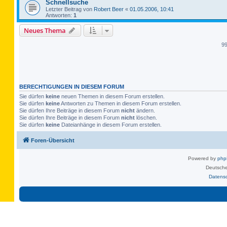
Schnellsuche
Letzter Beitrag von
Robert Beer
«
01.05.2006, 10:41
Antworten:
1
Neues Thema
9
BERECHTIGUNGEN IN DIESEM FORUM
Sie dürfen
keine
neuen Themen in diesem Forum erstellen.
Sie dürfen
keine
Antworten zu Themen in diesem Forum erstellen.
Sie dürfen Ihre Beiträge in diesem Forum
nicht
ändern.
Sie dürfen Ihre Beiträge in diesem Forum
nicht
löschen.
Sie dürfen
keine
Dateianhänge in diesem Forum erstellen.
Foren-Übersicht
Powered by
ph
Deutsche
Datens