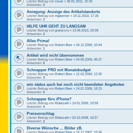
Letzter Beitrag von
covar
«
30.01.2011, 15:33
Antworten:
2
Anregung: Anzeige des Artikelstandorts
Letzter Beitrag von
mgwerner
«
14.11.2010, 17:26
Antworten:
3
HILFE UHR GEHT ZU LANGSAM
Letzter Beitrag von
grand.cru
«
13.06.2010, 20:09
Antworten:
2
Alles Prima!
Letzter Beitrag von
Robert Beer
«
04.12.2009, 10:44
Antworten:
1
Artikel wird nicht übernommen
Letzter Beitrag von
Robert Beer
«
04.05.2009, 06:37
Antworten:
5
Schnapper PRO mit Monatsbudget
Letzter Beitrag von
Robert Beer
«
22.02.2009, 12:35
Antworten:
3
win status auch bei noch nicht beendeten Angeboten
Letzter Beitrag von
Robert Beer
«
24.01.2009, 18:23
Antworten:
5
Schnapper fürs iPhone?
Letzter Beitrag von
Rübezahl
«
14.01.2009, 10:59
Antworten:
4
Preisvorschlag
Letzter Beitrag von
Rübezahl
«
03.10.2008, 10:57
Antworten:
2
Diverse Wünsche ... Bilder zB.
Letzter Beitrag von
Robert Beer
«
15.12.2007, 10:36