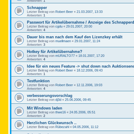
Antworten:
1
Schnapper
Letzter Beitrag von
Robert Beer
«
21.03.2007, 13:33
Antworten:
1
Passwort für Artikelübernahme / Anzeige des Schnapperd
Letzter Beitrag von
cgdu
«
29.01.2007, 20:00
Antworten:
4
Dauer bis man nach dem Kauf den Lizenzkey erhält
Letzter Beitrag von
muellmaen
«
29.01.2007, 11:24
Antworten:
3
Hotkey für Artikelübernahme?
Letzter Beitrag von
mURALTO77
«
18.01.2007, 17:20
Antworten:
4
Idee für ein neues Feature -> shut down nach Auktionsen
Letzter Beitrag von
Robert Beer
«
18.12.2006, 09:43
Antworten:
1
Testfunktion
Letzter Beitrag von
Robert Beer
«
12.11.2006, 19:03
Antworten:
4
verbesserungsvorschlag
Letzter Beitrag von
dj3d
«
25.06.2006, 09:45
Mit Windows laden
Letzter Beitrag von
thwe16
«
24.05.2006, 05:51
Antworten:
2
Herzlichen Glückwunsch ..
Letzter Beitrag von
Rübezahl
«
04.05.2006, 11:12