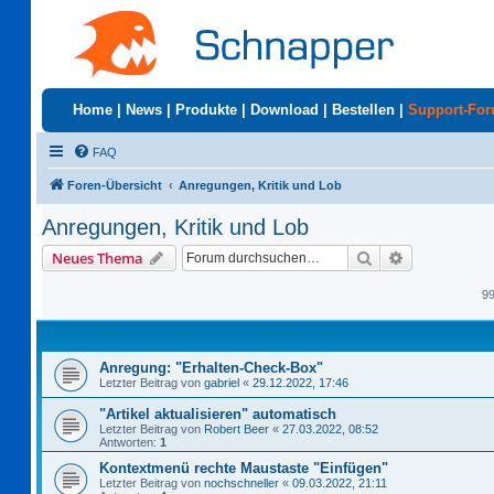
Home
|
News
|
Produkte
|
Download
|
Bestellen
|
Support-Fo
FAQ
Foren-Übersicht
Anregungen, Kritik und Lob
Anregungen, Kritik und Lob
Suche
Erweiterte S
Neues Thema
9
Anregung: "Erhalten-Check-Box"
Letzter Beitrag von
gabriel
«
29.12.2022, 17:46
"Artikel aktualisieren" automatisch
Letzter Beitrag von
Robert Beer
«
27.03.2022, 08:52
Antworten:
1
Kontextmenü rechte Maustaste "Einfügen"
Letzter Beitrag von
nochschneller
«
09.03.2022, 21:11