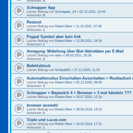
Antworten:
4
Schnapper App
Letzter Beitrag von
Schnapper_24
«
02.12.2021, 10:44
Antworten:
8
Restzeit
Letzter Beitrag von
Robert Beer
«
11.10.2021, 07:48
Antworten:
1
Paypal Symbol aber kein link
Letzter Beitrag von
Robert Beer
«
12.09.2021, 19:19
Antworten:
1
Anregung: Mitteilung über Biet Aktivitäten per E-Mail
Letzter Beitrag von
anku
«
08.03.2021, 16:26
Antworten:
2
Befehlsblock
Letzter Beitrag von
Schlaubi01
«
27.12.2020, 11:26
Automatikmodus Einschalten-Ausschalten > Restlaufzeit
Letzter Beitrag von
Robert Beer
«
02.12.2020, 09:58
Antworten:
3
Schnapper + Baywotch 4 + Browser = 3 mal händeln ???
Letzter Beitrag von
Robert Beer
«
20.07.2020, 12:16
browser auswahl
Letzter Beitrag von
Robert Beer
«
28.05.2019, 14:13
Antworten:
5
Triple und s-a-ve.com
Letzter Beitrag von
Robert Beer
«
16.03.2019, 17:21
Antworten:
1