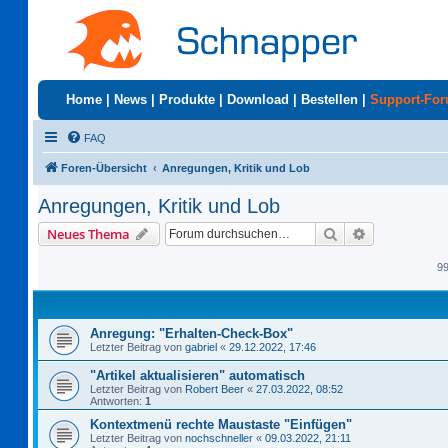
Home
|
News
|
Produkte
|
Download
|
Bestellen
|
Support-Fo
FAQ
Foren-Übersicht
Anregungen, Kritik und Lob
Anregungen, Kritik und Lob
Suche
Erweiterte S
Neues Thema
9
Anregung: "Erhalten-Check-Box"
Letzter Beitrag von
gabriel
«
29.12.2022, 17:46
"Artikel aktualisieren" automatisch
Letzter Beitrag von
Robert Beer
«
27.03.2022, 08:52
Antworten:
1
Kontextmenü rechte Maustaste "Einfügen"
Letzter Beitrag von
nochschneller
«
09.03.2022, 21:11