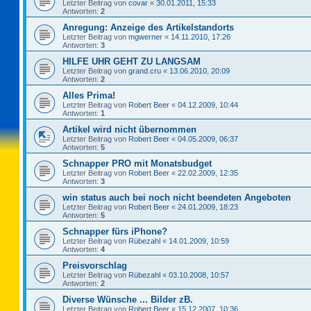
Letzter Beitrag von
covar
«
30.01.2011, 15:33
Antworten:
2
Anregung: Anzeige des Artikelstandorts
Letzter Beitrag von
mgwerner
«
14.11.2010, 17:26
Antworten:
3
HILFE UHR GEHT ZU LANGSAM
Letzter Beitrag von
grand.cru
«
13.06.2010, 20:09
Antworten:
2
Alles Prima!
Letzter Beitrag von
Robert Beer
«
04.12.2009, 10:44
Antworten:
1
Artikel wird nicht übernommen
Letzter Beitrag von
Robert Beer
«
04.05.2009, 06:37
Antworten:
5
Schnapper PRO mit Monatsbudget
Letzter Beitrag von
Robert Beer
«
22.02.2009, 12:35
Antworten:
3
win status auch bei noch nicht beendeten Angeboten
Letzter Beitrag von
Robert Beer
«
24.01.2009, 18:23
Antworten:
5
Schnapper fürs iPhone?
Letzter Beitrag von
Rübezahl
«
14.01.2009, 10:59
Antworten:
4
Preisvorschlag
Letzter Beitrag von
Rübezahl
«
03.10.2008, 10:57
Antworten:
2
Diverse Wünsche ... Bilder zB.
Letzter Beitrag von
Robert Beer
«
15.12.2007, 10:36