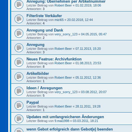
Anregung: Übernehmen per Artikelnummer
Letzter Beitrag von
Robert Beer
«
01.02.2019, 18:06
Antworten:
3
Filterliste Verkäufer
Letzter Beitrag von
mizi65
«
20.02.2018, 12:44
Antworten:
4
Anregung und Dank
Letzter Beitrag von
very_sorry_123
«
04.05.2015, 05:47
Antworten:
2
Anregung
Letzter Beitrag von
Robert Beer
«
07.11.2013, 15:20
Antworten:
3
Neues Featrue: Archivfunktion
Letzter Beitrag von
Robert Beer
«
01.08.2013, 23:53
Antworten:
8
Artikelbilder
Letzter Beitrag von
Robert Beer
«
05.11.2012, 12:36
Antworten:
1
Ideen / Anregungen
Letzter Beitrag von
very_sorry_123
«
03.08.2012, 20:07
Antworten:
5
Paypal
Letzter Beitrag von
Robert Beer
«
28.11.2011, 19:28
Antworten:
1
Updates mit umfangreicheren Änderungen
Letzter Beitrag von
9.mai1998
«
03.03.2011, 18:21
wenn Gebot erfolgreich dann Gebot(e) beenden