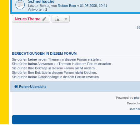
Schnellsuche
Letzter Beitrag von
Robert Beer
«
01.05.2006, 10:41
Antworten:
1
Neues Thema
9
BERECHTIGUNGEN IN DIESEM FORUM
Sie dürfen
keine
neuen Themen in diesem Forum erstellen.
Sie dürfen
keine
Antworten zu Themen in diesem Forum erstellen.
Sie dürfen Ihre Beiträge in diesem Forum
nicht
ändern.
Sie dürfen Ihre Beiträge in diesem Forum
nicht
löschen.
Sie dürfen
keine
Dateianhänge in diesem Forum erstellen.
Foren-Übersicht
Powered by
ph
Deutsche
Datens