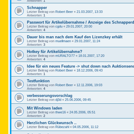
Antworten:
1
Schnapper
Letzter Beitrag von
Robert Beer
«
21.03.2007, 13:33
Antworten:
1
Passwort für Artikelübernahme / Anzeige des Schnapperd
Letzter Beitrag von
cgdu
«
29.01.2007, 20:00
Antworten:
4
Dauer bis man nach dem Kauf den Lizenzkey erhält
Letzter Beitrag von
muellmaen
«
29.01.2007, 11:24
Antworten:
3
Hotkey für Artikelübernahme?
Letzter Beitrag von
mURALTO77
«
18.01.2007, 17:20
Antworten:
4
Idee für ein neues Feature -> shut down nach Auktionsen
Letzter Beitrag von
Robert Beer
«
18.12.2006, 09:43
Antworten:
1
Testfunktion
Letzter Beitrag von
Robert Beer
«
12.11.2006, 19:03
Antworten:
4
verbesserungsvorschlag
Letzter Beitrag von
dj3d
«
25.06.2006, 09:45
Mit Windows laden
Letzter Beitrag von
thwe16
«
24.05.2006, 05:51
Antworten:
2
Herzlichen Glückwunsch ..
Letzter Beitrag von
Rübezahl
«
04.05.2006, 11:12