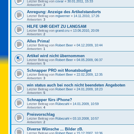
Letzter Beitrag von
covar
«
30.01.2011, 15:33
Antworten:
2
Anregung: Anzeige des Artikelstandorts
Letzter Beitrag von
mgwerner
«
14.11.2010, 17:26
Antworten:
3
HILFE UHR GEHT ZU LANGSAM
Letzter Beitrag von
grand.cru
«
13.06.2010, 20:09
Antworten:
2
Alles Prima!
Letzter Beitrag von
Robert Beer
«
04.12.2009, 10:44
Antworten:
1
Artikel wird nicht übernommen
Letzter Beitrag von
Robert Beer
«
04.05.2009, 06:37
Antworten:
5
Schnapper PRO mit Monatsbudget
Letzter Beitrag von
Robert Beer
«
22.02.2009, 12:35
Antworten:
3
win status auch bei noch nicht beendeten Angeboten
Letzter Beitrag von
Robert Beer
«
24.01.2009, 18:23
Antworten:
5
Schnapper fürs iPhone?
Letzter Beitrag von
Rübezahl
«
14.01.2009, 10:59
Antworten:
4
Preisvorschlag
Letzter Beitrag von
Rübezahl
«
03.10.2008, 10:57
Antworten:
2
Diverse Wünsche ... Bilder zB.
Letzter Beitrag von
Robert Beer
«
15.12.2007, 10:36