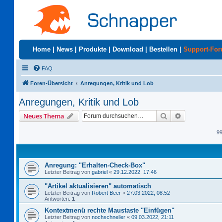
Home
|
News
|
Produkte
|
Download
|
Bestellen
|
Support-Fo
FAQ
Foren-Übersicht
Anregungen, Kritik und Lob
Anregungen, Kritik und Lob
Suche
Erweiterte S
Neues Thema
9
Anregung: "Erhalten-Check-Box"
Letzter Beitrag von
gabriel
«
29.12.2022, 17:46
"Artikel aktualisieren" automatisch
Letzter Beitrag von
Robert Beer
«
27.03.2022, 08:52
Antworten:
1
Kontextmenü rechte Maustaste "Einfügen"
Letzter Beitrag von
nochschneller
«
09.03.2022, 21:11