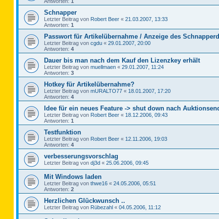
Antworten:
1
Schnapper
Letzter Beitrag von
Robert Beer
«
21.03.2007, 13:33
Antworten:
1
Passwort für Artikelübernahme / Anzeige des Schnapperd
Letzter Beitrag von
cgdu
«
29.01.2007, 20:00
Antworten:
4
Dauer bis man nach dem Kauf den Lizenzkey erhält
Letzter Beitrag von
muellmaen
«
29.01.2007, 11:24
Antworten:
3
Hotkey für Artikelübernahme?
Letzter Beitrag von
mURALTO77
«
18.01.2007, 17:20
Antworten:
4
Idee für ein neues Feature -> shut down nach Auktionsen
Letzter Beitrag von
Robert Beer
«
18.12.2006, 09:43
Antworten:
1
Testfunktion
Letzter Beitrag von
Robert Beer
«
12.11.2006, 19:03
Antworten:
4
verbesserungsvorschlag
Letzter Beitrag von
dj3d
«
25.06.2006, 09:45
Mit Windows laden
Letzter Beitrag von
thwe16
«
24.05.2006, 05:51
Antworten:
2
Herzlichen Glückwunsch ..
Letzter Beitrag von
Rübezahl
«
04.05.2006, 11:12