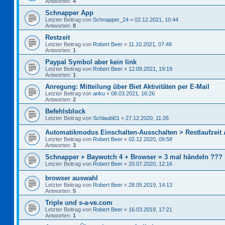
Antworten:
4
Schnapper App
Letzter Beitrag von
Schnapper_24
«
02.12.2021, 10:44
Antworten:
8
Restzeit
Letzter Beitrag von
Robert Beer
«
11.10.2021, 07:48
Antworten:
1
Paypal Symbol aber kein link
Letzter Beitrag von
Robert Beer
«
12.09.2021, 19:19
Antworten:
1
Anregung: Mitteilung über Biet Aktivitäten per E-Mail
Letzter Beitrag von
anku
«
08.03.2021, 16:26
Antworten:
2
Befehlsblock
Letzter Beitrag von
Schlaubi01
«
27.12.2020, 11:26
Automatikmodus Einschalten-Ausschalten > Restlaufzeit
Letzter Beitrag von
Robert Beer
«
02.12.2020, 09:58
Antworten:
3
Schnapper + Baywotch 4 + Browser = 3 mal händeln ???
Letzter Beitrag von
Robert Beer
«
20.07.2020, 12:16
browser auswahl
Letzter Beitrag von
Robert Beer
«
28.05.2019, 14:13
Antworten:
5
Triple und s-a-ve.com
Letzter Beitrag von
Robert Beer
«
16.03.2019, 17:21
Antworten:
1