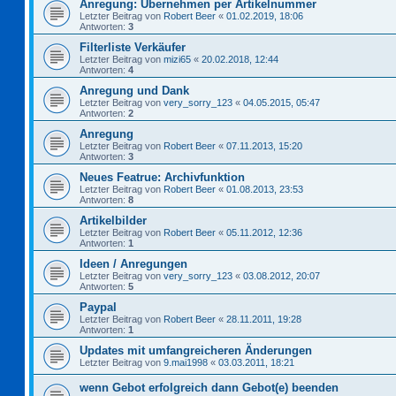
Anregung: Übernehmen per Artikelnummer
Letzter Beitrag von
Robert Beer
«
01.02.2019, 18:06
Antworten:
3
Filterliste Verkäufer
Letzter Beitrag von
mizi65
«
20.02.2018, 12:44
Antworten:
4
Anregung und Dank
Letzter Beitrag von
very_sorry_123
«
04.05.2015, 05:47
Antworten:
2
Anregung
Letzter Beitrag von
Robert Beer
«
07.11.2013, 15:20
Antworten:
3
Neues Featrue: Archivfunktion
Letzter Beitrag von
Robert Beer
«
01.08.2013, 23:53
Antworten:
8
Artikelbilder
Letzter Beitrag von
Robert Beer
«
05.11.2012, 12:36
Antworten:
1
Ideen / Anregungen
Letzter Beitrag von
very_sorry_123
«
03.08.2012, 20:07
Antworten:
5
Paypal
Letzter Beitrag von
Robert Beer
«
28.11.2011, 19:28
Antworten:
1
Updates mit umfangreicheren Änderungen
Letzter Beitrag von
9.mai1998
«
03.03.2011, 18:21
wenn Gebot erfolgreich dann Gebot(e) beenden