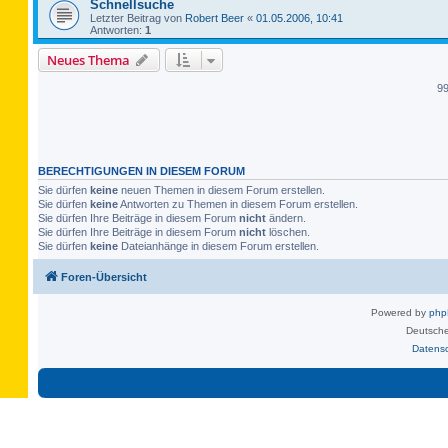
Schnellsuche
Letzter Beitrag von
Robert Beer
«
01.05.2006, 10:41
Antworten:
1
Neues Thema
9
BERECHTIGUNGEN IN DIESEM FORUM
Sie dürfen
keine
neuen Themen in diesem Forum erstellen.
Sie dürfen
keine
Antworten zu Themen in diesem Forum erstellen.
Sie dürfen Ihre Beiträge in diesem Forum
nicht
ändern.
Sie dürfen Ihre Beiträge in diesem Forum
nicht
löschen.
Sie dürfen
keine
Dateianhänge in diesem Forum erstellen.
Foren-Übersicht
Powered by
ph
Deutsche
Datens