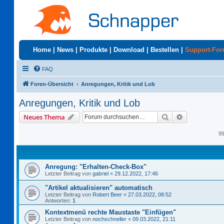
Home
|
News
|
Produkte
|
Download
|
Bestellen
|
Support-Fo
FAQ
Foren-Übersicht
Anregungen, Kritik und Lob
Anregungen, Kritik und Lob
Suche
Erweiterte S
Neues Thema
9
Anregung: "Erhalten-Check-Box"
Letzter Beitrag von
gabriel
«
29.12.2022, 17:46
"Artikel aktualisieren" automatisch
Letzter Beitrag von
Robert Beer
«
27.03.2022, 08:52
Antworten:
1
Kontextmenü rechte Maustaste "Einfügen"
Letzter Beitrag von
nochschneller
«
09.03.2022, 21:11