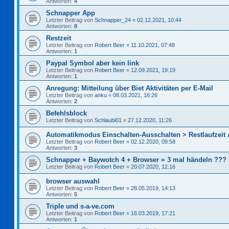
Antworten:
4
Schnapper App
Letzter Beitrag von
Schnapper_24
«
02.12.2021, 10:44
Antworten:
8
Restzeit
Letzter Beitrag von
Robert Beer
«
11.10.2021, 07:48
Antworten:
1
Paypal Symbol aber kein link
Letzter Beitrag von
Robert Beer
«
12.09.2021, 19:19
Antworten:
1
Anregung: Mitteilung über Biet Aktivitäten per E-Mail
Letzter Beitrag von
anku
«
08.03.2021, 16:26
Antworten:
2
Befehlsblock
Letzter Beitrag von
Schlaubi01
«
27.12.2020, 11:26
Automatikmodus Einschalten-Ausschalten > Restlaufzeit
Letzter Beitrag von
Robert Beer
«
02.12.2020, 09:58
Antworten:
3
Schnapper + Baywotch 4 + Browser = 3 mal händeln ???
Letzter Beitrag von
Robert Beer
«
20.07.2020, 12:16
browser auswahl
Letzter Beitrag von
Robert Beer
«
28.05.2019, 14:13
Antworten:
5
Triple und s-a-ve.com
Letzter Beitrag von
Robert Beer
«
16.03.2019, 17:21
Antworten:
1