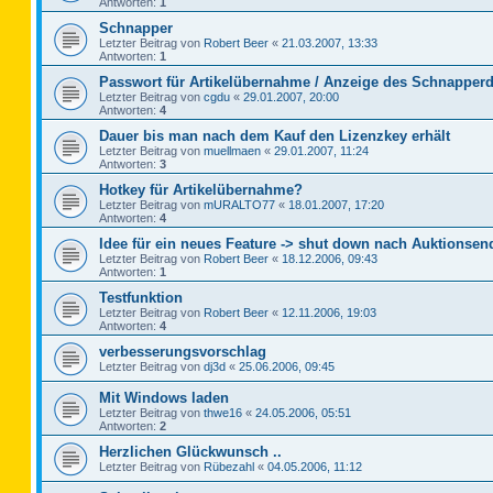
Antworten:
1
Schnapper
Letzter Beitrag von
Robert Beer
«
21.03.2007, 13:33
Antworten:
1
Passwort für Artikelübernahme / Anzeige des Schnapperd
Letzter Beitrag von
cgdu
«
29.01.2007, 20:00
Antworten:
4
Dauer bis man nach dem Kauf den Lizenzkey erhält
Letzter Beitrag von
muellmaen
«
29.01.2007, 11:24
Antworten:
3
Hotkey für Artikelübernahme?
Letzter Beitrag von
mURALTO77
«
18.01.2007, 17:20
Antworten:
4
Idee für ein neues Feature -> shut down nach Auktionsen
Letzter Beitrag von
Robert Beer
«
18.12.2006, 09:43
Antworten:
1
Testfunktion
Letzter Beitrag von
Robert Beer
«
12.11.2006, 19:03
Antworten:
4
verbesserungsvorschlag
Letzter Beitrag von
dj3d
«
25.06.2006, 09:45
Mit Windows laden
Letzter Beitrag von
thwe16
«
24.05.2006, 05:51
Antworten:
2
Herzlichen Glückwunsch ..
Letzter Beitrag von
Rübezahl
«
04.05.2006, 11:12