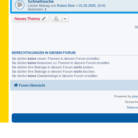
Schnellsuche
Letzter Beitrag von
Robert Beer
«
01.05.2006, 10:41
Antworten:
1
Neues Thema
9
BERECHTIGUNGEN IN DIESEM FORUM
Sie dürfen
keine
neuen Themen in diesem Forum erstellen.
Sie dürfen
keine
Antworten zu Themen in diesem Forum erstellen.
Sie dürfen Ihre Beiträge in diesem Forum
nicht
ändern.
Sie dürfen Ihre Beiträge in diesem Forum
nicht
löschen.
Sie dürfen
keine
Dateianhänge in diesem Forum erstellen.
Foren-Übersicht
Powered by
ph
Deutsche
Datens