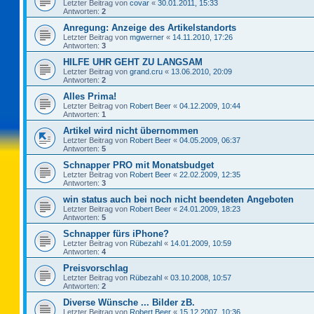
Letzter Beitrag von
covar
«
30.01.2011, 15:33
Antworten:
2
Anregung: Anzeige des Artikelstandorts
Letzter Beitrag von
mgwerner
«
14.11.2010, 17:26
Antworten:
3
HILFE UHR GEHT ZU LANGSAM
Letzter Beitrag von
grand.cru
«
13.06.2010, 20:09
Antworten:
2
Alles Prima!
Letzter Beitrag von
Robert Beer
«
04.12.2009, 10:44
Antworten:
1
Artikel wird nicht übernommen
Letzter Beitrag von
Robert Beer
«
04.05.2009, 06:37
Antworten:
5
Schnapper PRO mit Monatsbudget
Letzter Beitrag von
Robert Beer
«
22.02.2009, 12:35
Antworten:
3
win status auch bei noch nicht beendeten Angeboten
Letzter Beitrag von
Robert Beer
«
24.01.2009, 18:23
Antworten:
5
Schnapper fürs iPhone?
Letzter Beitrag von
Rübezahl
«
14.01.2009, 10:59
Antworten:
4
Preisvorschlag
Letzter Beitrag von
Rübezahl
«
03.10.2008, 10:57
Antworten:
2
Diverse Wünsche ... Bilder zB.
Letzter Beitrag von
Robert Beer
«
15.12.2007, 10:36