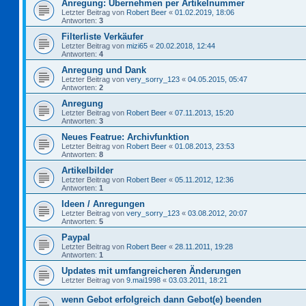
Anregung: Übernehmen per Artikelnummer
Letzter Beitrag von
Robert Beer
«
01.02.2019, 18:06
Antworten:
3
Filterliste Verkäufer
Letzter Beitrag von
mizi65
«
20.02.2018, 12:44
Antworten:
4
Anregung und Dank
Letzter Beitrag von
very_sorry_123
«
04.05.2015, 05:47
Antworten:
2
Anregung
Letzter Beitrag von
Robert Beer
«
07.11.2013, 15:20
Antworten:
3
Neues Featrue: Archivfunktion
Letzter Beitrag von
Robert Beer
«
01.08.2013, 23:53
Antworten:
8
Artikelbilder
Letzter Beitrag von
Robert Beer
«
05.11.2012, 12:36
Antworten:
1
Ideen / Anregungen
Letzter Beitrag von
very_sorry_123
«
03.08.2012, 20:07
Antworten:
5
Paypal
Letzter Beitrag von
Robert Beer
«
28.11.2011, 19:28
Antworten:
1
Updates mit umfangreicheren Änderungen
Letzter Beitrag von
9.mai1998
«
03.03.2011, 18:21
wenn Gebot erfolgreich dann Gebot(e) beenden