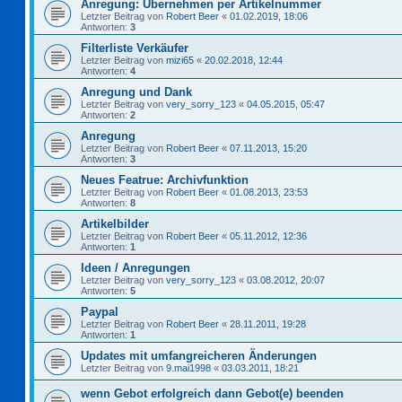
Anregung: Übernehmen per Artikelnummer
Letzter Beitrag von
Robert Beer
«
01.02.2019, 18:06
Antworten:
3
Filterliste Verkäufer
Letzter Beitrag von
mizi65
«
20.02.2018, 12:44
Antworten:
4
Anregung und Dank
Letzter Beitrag von
very_sorry_123
«
04.05.2015, 05:47
Antworten:
2
Anregung
Letzter Beitrag von
Robert Beer
«
07.11.2013, 15:20
Antworten:
3
Neues Featrue: Archivfunktion
Letzter Beitrag von
Robert Beer
«
01.08.2013, 23:53
Antworten:
8
Artikelbilder
Letzter Beitrag von
Robert Beer
«
05.11.2012, 12:36
Antworten:
1
Ideen / Anregungen
Letzter Beitrag von
very_sorry_123
«
03.08.2012, 20:07
Antworten:
5
Paypal
Letzter Beitrag von
Robert Beer
«
28.11.2011, 19:28
Antworten:
1
Updates mit umfangreicheren Änderungen
Letzter Beitrag von
9.mai1998
«
03.03.2011, 18:21
wenn Gebot erfolgreich dann Gebot(e) beenden