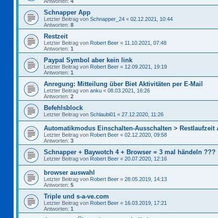
Antworten:
4
Schnapper App
Letzter Beitrag von
Schnapper_24
«
02.12.2021, 10:44
Antworten:
8
Restzeit
Letzter Beitrag von
Robert Beer
«
11.10.2021, 07:48
Antworten:
1
Paypal Symbol aber kein link
Letzter Beitrag von
Robert Beer
«
12.09.2021, 19:19
Antworten:
1
Anregung: Mitteilung über Biet Aktivitäten per E-Mail
Letzter Beitrag von
anku
«
08.03.2021, 16:26
Antworten:
2
Befehlsblock
Letzter Beitrag von
Schlaubi01
«
27.12.2020, 11:26
Automatikmodus Einschalten-Ausschalten > Restlaufzeit
Letzter Beitrag von
Robert Beer
«
02.12.2020, 09:58
Antworten:
3
Schnapper + Baywotch 4 + Browser = 3 mal händeln ???
Letzter Beitrag von
Robert Beer
«
20.07.2020, 12:16
browser auswahl
Letzter Beitrag von
Robert Beer
«
28.05.2019, 14:13
Antworten:
5
Triple und s-a-ve.com
Letzter Beitrag von
Robert Beer
«
16.03.2019, 17:21
Antworten:
1