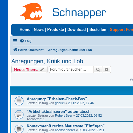
Home
|
News
|
Produkte
|
Download
|
Bestellen
|
Support-Fo
FAQ
Foren-Übersicht
Anregungen, Kritik und Lob
Anregungen, Kritik und Lob
Suche
Erweiterte S
Neues Thema
9
Anregung: "Erhalten-Check-Box"
Letzter Beitrag von
gabriel
«
29.12.2022, 17:46
"Artikel aktualisieren" automatisch
Letzter Beitrag von
Robert Beer
«
27.03.2022, 08:52
Antworten:
1
Kontextmenü rechte Maustaste "Einfügen"
Letzter Beitrag von
nochschneller
«
09.03.2022, 21:11