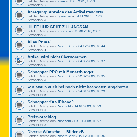
Letzter Beitrag von
covar
«
30.01.2011, 15:33
Antworten:
2
Anregung: Anzeige des Artikelstandorts
Letzter Beitrag von
mgwerner
«
14.11.2010, 17:26
Antworten:
3
HILFE UHR GEHT ZU LANGSAM
Letzter Beitrag von
grand.cru
«
13.06.2010, 20:09
Antworten:
2
Alles Prima!
Letzter Beitrag von
Robert Beer
«
04.12.2009, 10:44
Antworten:
1
Artikel wird nicht übernommen
Letzter Beitrag von
Robert Beer
«
04.05.2009, 06:37
Antworten:
5
Schnapper PRO mit Monatsbudget
Letzter Beitrag von
Robert Beer
«
22.02.2009, 12:35
Antworten:
3
win status auch bei noch nicht beendeten Angeboten
Letzter Beitrag von
Robert Beer
«
24.01.2009, 18:23
Antworten:
5
Schnapper fürs iPhone?
Letzter Beitrag von
Rübezahl
«
14.01.2009, 10:59
Antworten:
4
Preisvorschlag
Letzter Beitrag von
Rübezahl
«
03.10.2008, 10:57
Antworten:
2
Diverse Wünsche ... Bilder zB.
Letzter Beitrag von
Robert Beer
«
15.12.2007, 10:36