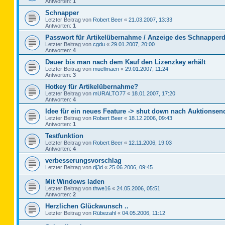
Antworten:
1
Schnapper
Letzter Beitrag von
Robert Beer
«
21.03.2007, 13:33
Antworten:
1
Passwort für Artikelübernahme / Anzeige des Schnapperd
Letzter Beitrag von
cgdu
«
29.01.2007, 20:00
Antworten:
4
Dauer bis man nach dem Kauf den Lizenzkey erhält
Letzter Beitrag von
muellmaen
«
29.01.2007, 11:24
Antworten:
3
Hotkey für Artikelübernahme?
Letzter Beitrag von
mURALTO77
«
18.01.2007, 17:20
Antworten:
4
Idee für ein neues Feature -> shut down nach Auktionsen
Letzter Beitrag von
Robert Beer
«
18.12.2006, 09:43
Antworten:
1
Testfunktion
Letzter Beitrag von
Robert Beer
«
12.11.2006, 19:03
Antworten:
4
verbesserungsvorschlag
Letzter Beitrag von
dj3d
«
25.06.2006, 09:45
Mit Windows laden
Letzter Beitrag von
thwe16
«
24.05.2006, 05:51
Antworten:
2
Herzlichen Glückwunsch ..
Letzter Beitrag von
Rübezahl
«
04.05.2006, 11:12