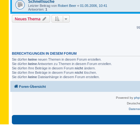
Schnellsuche
Letzter Beitrag von
Robert Beer
«
01.05.2006, 10:41
Antworten:
1
Neues Thema
9
BERECHTIGUNGEN IN DIESEM FORUM
Sie dürfen
keine
neuen Themen in diesem Forum erstellen.
Sie dürfen
keine
Antworten zu Themen in diesem Forum erstellen.
Sie dürfen Ihre Beiträge in diesem Forum
nicht
ändern.
Sie dürfen Ihre Beiträge in diesem Forum
nicht
löschen.
Sie dürfen
keine
Dateianhänge in diesem Forum erstellen.
Foren-Übersicht
Powered by
ph
Deutsche
Datens