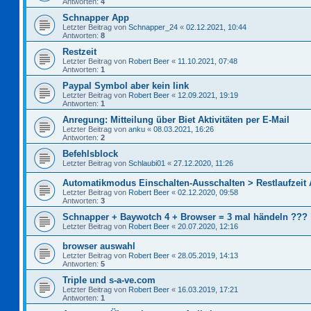
Antworten:
4
Schnapper App
Letzter Beitrag von
Schnapper_24
«
02.12.2021, 10:44
Antworten:
8
Restzeit
Letzter Beitrag von
Robert Beer
«
11.10.2021, 07:48
Antworten:
1
Paypal Symbol aber kein link
Letzter Beitrag von
Robert Beer
«
12.09.2021, 19:19
Antworten:
1
Anregung: Mitteilung über Biet Aktivitäten per E-Mail
Letzter Beitrag von
anku
«
08.03.2021, 16:26
Antworten:
2
Befehlsblock
Letzter Beitrag von
Schlaubi01
«
27.12.2020, 11:26
Automatikmodus Einschalten-Ausschalten > Restlaufzeit
Letzter Beitrag von
Robert Beer
«
02.12.2020, 09:58
Antworten:
3
Schnapper + Baywotch 4 + Browser = 3 mal händeln ???
Letzter Beitrag von
Robert Beer
«
20.07.2020, 12:16
browser auswahl
Letzter Beitrag von
Robert Beer
«
28.05.2019, 14:13
Antworten:
5
Triple und s-a-ve.com
Letzter Beitrag von
Robert Beer
«
16.03.2019, 17:21
Antworten:
1