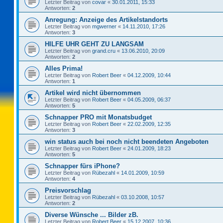
Letzter Beitrag von
covar
«
30.01.2011, 15:33
Antworten:
2
Anregung: Anzeige des Artikelstandorts
Letzter Beitrag von
mgwerner
«
14.11.2010, 17:26
Antworten:
3
HILFE UHR GEHT ZU LANGSAM
Letzter Beitrag von
grand.cru
«
13.06.2010, 20:09
Antworten:
2
Alles Prima!
Letzter Beitrag von
Robert Beer
«
04.12.2009, 10:44
Antworten:
1
Artikel wird nicht übernommen
Letzter Beitrag von
Robert Beer
«
04.05.2009, 06:37
Antworten:
5
Schnapper PRO mit Monatsbudget
Letzter Beitrag von
Robert Beer
«
22.02.2009, 12:35
Antworten:
3
win status auch bei noch nicht beendeten Angeboten
Letzter Beitrag von
Robert Beer
«
24.01.2009, 18:23
Antworten:
5
Schnapper fürs iPhone?
Letzter Beitrag von
Rübezahl
«
14.01.2009, 10:59
Antworten:
4
Preisvorschlag
Letzter Beitrag von
Rübezahl
«
03.10.2008, 10:57
Antworten:
2
Diverse Wünsche ... Bilder zB.
Letzter Beitrag von
Robert Beer
«
15.12.2007, 10:36