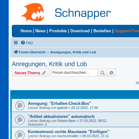
Home
|
News
|
Produkte
|
Download
|
Bestellen
|
Support-Fo
FAQ
Foren-Übersicht
Anregungen, Kritik und Lob
Anregungen, Kritik und Lob
Suche
Erweiterte S
Neues Thema
9
Anregung: "Erhalten-Check-Box"
Letzter Beitrag von
gabriel
«
29.12.2022, 17:46
"Artikel aktualisieren" automatisch
Letzter Beitrag von
Robert Beer
«
27.03.2022, 08:52
Antworten:
1
Kontextmenü rechte Maustaste "Einfügen"
Letzter Beitrag von
nochschneller
«
09.03.2022, 21:11