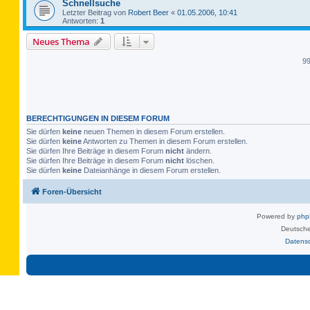
Schnellsuche
Letzter Beitrag von
Robert Beer
«
01.05.2006, 10:41
Antworten:
1
Neues Thema
9
BERECHTIGUNGEN IN DIESEM FORUM
Sie dürfen
keine
neuen Themen in diesem Forum erstellen.
Sie dürfen
keine
Antworten zu Themen in diesem Forum erstellen.
Sie dürfen Ihre Beiträge in diesem Forum
nicht
ändern.
Sie dürfen Ihre Beiträge in diesem Forum
nicht
löschen.
Sie dürfen
keine
Dateianhänge in diesem Forum erstellen.
Foren-Übersicht
Powered by
ph
Deutsche
Datens