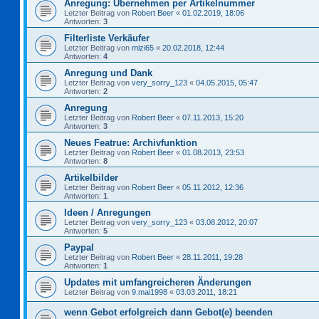
Anregung: Übernehmen per Artikelnummer
Letzter Beitrag von
Robert Beer
«
01.02.2019, 18:06
Antworten:
3
Filterliste Verkäufer
Letzter Beitrag von
mizi65
«
20.02.2018, 12:44
Antworten:
4
Anregung und Dank
Letzter Beitrag von
very_sorry_123
«
04.05.2015, 05:47
Antworten:
2
Anregung
Letzter Beitrag von
Robert Beer
«
07.11.2013, 15:20
Antworten:
3
Neues Featrue: Archivfunktion
Letzter Beitrag von
Robert Beer
«
01.08.2013, 23:53
Antworten:
8
Artikelbilder
Letzter Beitrag von
Robert Beer
«
05.11.2012, 12:36
Antworten:
1
Ideen / Anregungen
Letzter Beitrag von
very_sorry_123
«
03.08.2012, 20:07
Antworten:
5
Paypal
Letzter Beitrag von
Robert Beer
«
28.11.2011, 19:28
Antworten:
1
Updates mit umfangreicheren Änderungen
Letzter Beitrag von
9.mai1998
«
03.03.2011, 18:21
wenn Gebot erfolgreich dann Gebot(e) beenden