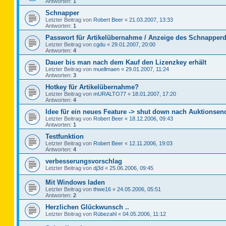
Antworten:
1
Schnapper
Letzter Beitrag von
Robert Beer
«
21.03.2007, 13:33
Antworten:
1
Passwort für Artikelübernahme / Anzeige des Schnapperd
Letzter Beitrag von
cgdu
«
29.01.2007, 20:00
Antworten:
4
Dauer bis man nach dem Kauf den Lizenzkey erhält
Letzter Beitrag von
muellmaen
«
29.01.2007, 11:24
Antworten:
3
Hotkey für Artikelübernahme?
Letzter Beitrag von
mURALTO77
«
18.01.2007, 17:20
Antworten:
4
Idee für ein neues Feature -> shut down nach Auktionsen
Letzter Beitrag von
Robert Beer
«
18.12.2006, 09:43
Antworten:
1
Testfunktion
Letzter Beitrag von
Robert Beer
«
12.11.2006, 19:03
Antworten:
4
verbesserungsvorschlag
Letzter Beitrag von
dj3d
«
25.06.2006, 09:45
Mit Windows laden
Letzter Beitrag von
thwe16
«
24.05.2006, 05:51
Antworten:
2
Herzlichen Glückwunsch ..
Letzter Beitrag von
Rübezahl
«
04.05.2006, 11:12