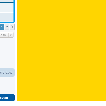
1
2
Nächste
e zu
UTC+01:00
essum