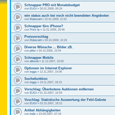
Schnapper PRO mit Monatsbudget
von
EUGI
»
26.01.2009, 00:24
win status auch bei noch nicht beendeten Angeboten
von
Rübezahl
»
22.01.2009, 11:52
Schnapper fürs iPhone?
von
Prinz-Ip
»
11.01.2009, 20:46
Preisvorschlag
von
Rübezahl
»
03.10.2008, 10:26
Diverse Wünsche ... Bilder zB.
von
pifan
»
04.10.2006, 15:04
Schnapper Mobile
von
albundi
»
11.12.2007, 10:00
Optionen im Internet Explorer
von
toggo
»
12.11.2007, 10:08
Suchefunktion
von
toggo
»
19.11.2007, 18:10
Vorschlag: Überbotene Auktionen entfernen
von
EUGI
»
01.10.2007, 15:59
Voschlag: Statistische Auswertung der Fehl-Gebote
von
EUGI
»
03.10.2007, 18:22
Artikel Abhängigkeiten
von
Indiz
»
23.09.2007, 07:19