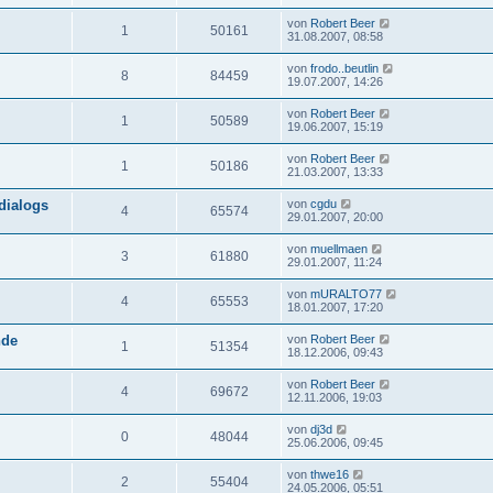
von
Robert Beer
1
50161
31.08.2007, 08:58
von
frodo..beutlin
8
84459
19.07.2007, 14:26
von
Robert Beer
1
50589
19.06.2007, 15:19
von
Robert Beer
1
50186
21.03.2007, 13:33
dialogs
von
cgdu
4
65574
29.01.2007, 20:00
von
muellmaen
3
61880
29.01.2007, 11:24
von
mURALTO77
4
65553
18.01.2007, 17:20
nde
von
Robert Beer
1
51354
18.12.2006, 09:43
von
Robert Beer
4
69672
12.11.2006, 19:03
von
dj3d
0
48044
25.06.2006, 09:45
von
thwe16
2
55404
24.05.2006, 05:51