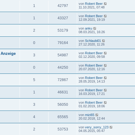
von
Robert Beer
1
42797
11.10.2021, 07:48
von
Robert Beer
1
43327
12.09.2021, 19:19
von
anku
2
53179
08.03.2021, 16:26
von
Schlaubi01
0
79164
27.12.2020, 11:26
 Anzeige
von
Robert Beer
3
54987
02.12.2020, 09:58
von
Robert Beer
0
44250
20.07.2020, 12:16
von
Robert Beer
5
72867
28.05.2019, 14:13
von
Robert Beer
1
46631
16.03.2019, 17:21
von
Robert Beer
3
56050
01.02.2019, 18:06
von
mizi65
4
65565
20.02.2018, 12:44
von
very_sorry_123
2
53753
04.05.2015, 05:47