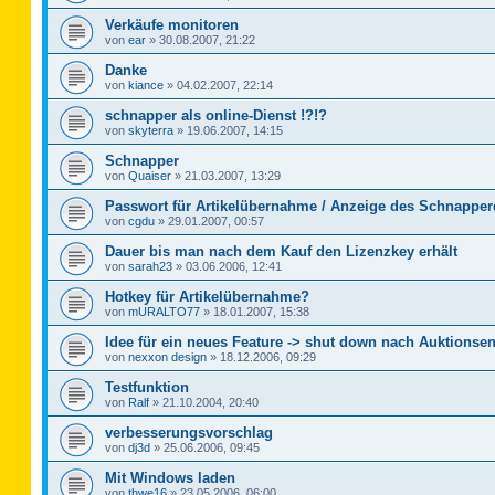
Verkäufe monitoren
von
ear
»
30.08.2007, 21:22
Danke
von
kiance
»
04.02.2007, 22:14
schnapper als online-Dienst !?!?
von
skyterra
»
19.06.2007, 14:15
Schnapper
von
Quaiser
»
21.03.2007, 13:29
Passwort für Artikelübernahme / Anzeige des Schnapper
von
cgdu
»
29.01.2007, 00:57
Dauer bis man nach dem Kauf den Lizenzkey erhält
von
sarah23
»
03.06.2006, 12:41
Hotkey für Artikelübernahme?
von
mURALTO77
»
18.01.2007, 15:38
Idee für ein neues Feature -> shut down nach Auktionse
von
nexxon design
»
18.12.2006, 09:29
Testfunktion
von
Ralf
»
21.10.2004, 20:40
verbesserungsvorschlag
von
dj3d
»
25.06.2006, 09:45
Mit Windows laden
von
thwe16
»
23.05.2006, 06:00