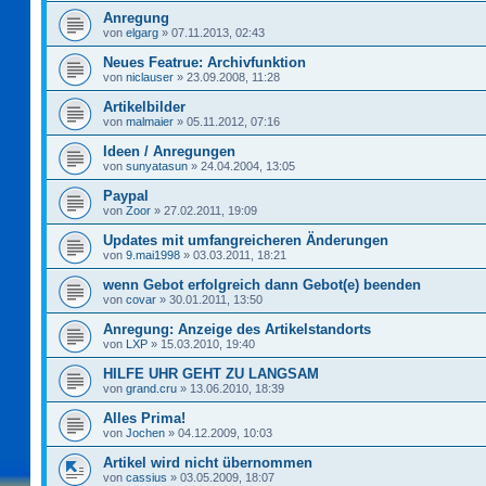
Anregung
von
elgarg
»
07.11.2013, 02:43
Neues Featrue: Archivfunktion
von
niclauser
»
23.09.2008, 11:28
Artikelbilder
von
malmaier
»
05.11.2012, 07:16
Ideen / Anregungen
von
sunyatasun
»
24.04.2004, 13:05
Paypal
von
Zoor
»
27.02.2011, 19:09
Updates mit umfangreicheren Änderungen
von
9.mai1998
»
03.03.2011, 18:21
wenn Gebot erfolgreich dann Gebot(e) beenden
von
covar
»
30.01.2011, 13:50
Anregung: Anzeige des Artikelstandorts
von
LXP
»
15.03.2010, 19:40
HILFE UHR GEHT ZU LANGSAM
von
grand.cru
»
13.06.2010, 18:39
Alles Prima!
von
Jochen
»
04.12.2009, 10:03
Artikel wird nicht übernommen
von
cassius
»
03.05.2009, 18:07