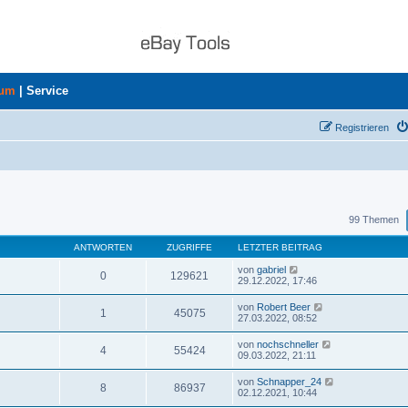
rum
|
Service
Registrieren
uche
99 Themen
ANTWORTEN
ZUGRIFFE
LETZTER BEITRAG
von
gabriel
0
129621
29.12.2022, 17:46
von
Robert Beer
1
45075
27.03.2022, 08:52
von
nochschneller
4
55424
09.03.2022, 21:11
von
Schnapper_24
8
86937
02.12.2021, 10:44