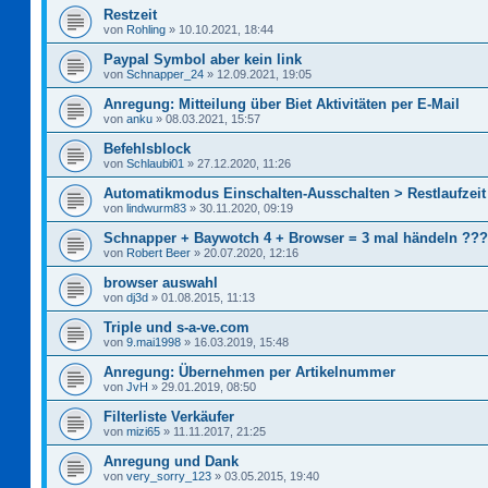
Restzeit
von
Rohling
»
10.10.2021, 18:44
Paypal Symbol aber kein link
von
Schnapper_24
»
12.09.2021, 19:05
Anregung: Mitteilung über Biet Aktivitäten per E-Mail
von
anku
»
08.03.2021, 15:57
Befehlsblock
von
Schlaubi01
»
27.12.2020, 11:26
Automatikmodus Einschalten-Ausschalten > Restlaufzeit
von
lindwurm83
»
30.11.2020, 09:19
Schnapper + Baywotch 4 + Browser = 3 mal händeln ???
von
Robert Beer
»
20.07.2020, 12:16
browser auswahl
von
dj3d
»
01.08.2015, 11:13
Triple und s-a-ve.com
von
9.mai1998
»
16.03.2019, 15:48
Anregung: Übernehmen per Artikelnummer
von
JvH
»
29.01.2019, 08:50
Filterliste Verkäufer
von
mizi65
»
11.11.2017, 21:25
Anregung und Dank
von
very_sorry_123
»
03.05.2015, 19:40