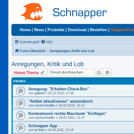
Home
|
News
|
Produkte
|
Download
|
Bestellen
|
Support-Fo
Schnellzugriff
FAQ
Foren-Übersicht
Anregungen, Kritik und Lob
Anregungen, Kritik und Lob
Suche
Erweiterte S
Neues Thema
THEMEN
Anregung: "Erhalten-Check-Box"
von
gabriel
»
29.12.2022, 17:46
"Artikel aktualisieren" automatisch
von
nochschneller
»
26.03.2022, 16:12
Kontextmenü rechte Maustaste "Einfügen"
von
nochschneller
»
28.02.2022, 21:27
Schnapper App
von
isi-livin
»
16.04.2011, 12:19