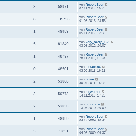
von
Robert Beer
3
58971
07.11.2013, 15:20
von
Robert Beer
8
105753
01.08.2013, 23:53
von
Robert Beer
1
48953
05.11.2012, 12:36
von
very_sorry_123
5
81849
03.08.2012, 20:07
von
Robert Beer
1
48797
28.11.2011, 19:28
von
9.mai1998
0
48501
03.03.2011, 18:21
von
covar
2
53866
30.01.2011, 15:33
von
mgwerner
3
59773
14.11.2010, 17:26
von
grand.cru
2
53838
13.06.2010, 20:09
von
Robert Beer
1
48999
04.12.2009, 10:44
von
Robert Beer
5
71851
04.05.2009, 06:37