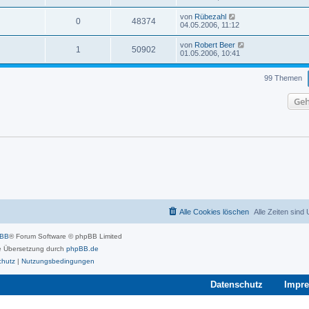
von
Rübezahl
0
48374
04.05.2006, 11:12
von
Robert Beer
1
50902
01.05.2006, 10:41
99 Themen
Geh
Alle Cookies löschen
Alle Zeiten sind
pBB
® Forum Software © phpBB Limited
 Übersetzung durch
phpBB.de
chutz
|
Nutzungsbedingungen
Datenschutz
Impr