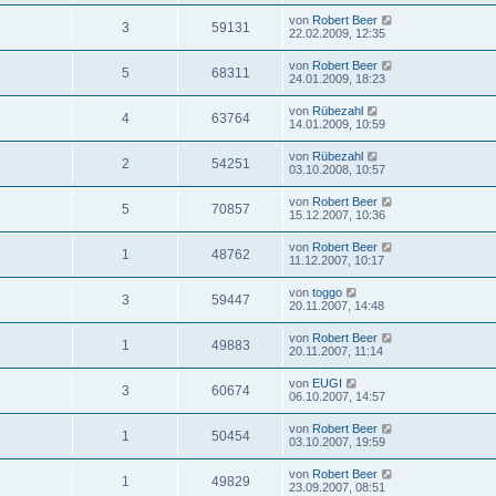
von
Robert Beer
3
59131
22.02.2009, 12:35
von
Robert Beer
5
68311
24.01.2009, 18:23
von
Rübezahl
4
63764
14.01.2009, 10:59
von
Rübezahl
2
54251
03.10.2008, 10:57
von
Robert Beer
5
70857
15.12.2007, 10:36
von
Robert Beer
1
48762
11.12.2007, 10:17
von
toggo
3
59447
20.11.2007, 14:48
von
Robert Beer
1
49883
20.11.2007, 11:14
von
EUGI
3
60674
06.10.2007, 14:57
von
Robert Beer
1
50454
03.10.2007, 19:59
von
Robert Beer
1
49829
23.09.2007, 08:51