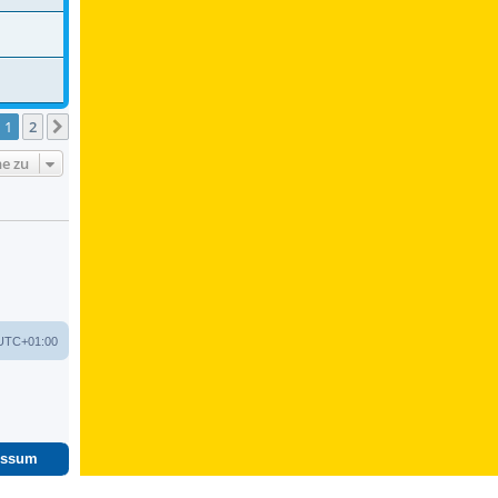
1
2
Nächste
e zu
UTC+01:00
essum