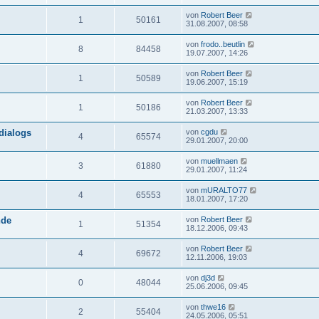
von
Robert Beer
1
50161
31.08.2007, 08:58
von
frodo..beutlin
8
84458
19.07.2007, 14:26
von
Robert Beer
1
50589
19.06.2007, 15:19
von
Robert Beer
1
50186
21.03.2007, 13:33
dialogs
von
cgdu
4
65574
29.01.2007, 20:00
von
muellmaen
3
61880
29.01.2007, 11:24
von
mURALTO77
4
65553
18.01.2007, 17:20
nde
von
Robert Beer
1
51354
18.12.2006, 09:43
von
Robert Beer
4
69672
12.11.2006, 19:03
von
dj3d
0
48044
25.06.2006, 09:45
von
thwe16
2
55404
24.05.2006, 05:51