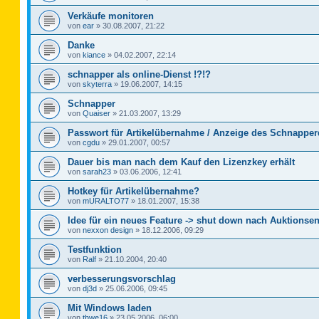
Verkäufe monitoren
von
ear
»
30.08.2007, 21:22
Danke
von
kiance
»
04.02.2007, 22:14
schnapper als online-Dienst !?!?
von
skyterra
»
19.06.2007, 14:15
Schnapper
von
Quaiser
»
21.03.2007, 13:29
Passwort für Artikelübernahme / Anzeige des Schnapper
von
cgdu
»
29.01.2007, 00:57
Dauer bis man nach dem Kauf den Lizenzkey erhält
von
sarah23
»
03.06.2006, 12:41
Hotkey für Artikelübernahme?
von
mURALTO77
»
18.01.2007, 15:38
Idee für ein neues Feature -> shut down nach Auktionse
von
nexxon design
»
18.12.2006, 09:29
Testfunktion
von
Ralf
»
21.10.2004, 20:40
verbesserungsvorschlag
von
dj3d
»
25.06.2006, 09:45
Mit Windows laden
von
thwe16
»
23.05.2006, 06:00