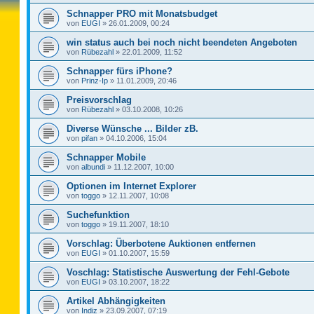
Schnapper PRO mit Monatsbudget
von
EUGI
»
26.01.2009, 00:24
win status auch bei noch nicht beendeten Angeboten
von
Rübezahl
»
22.01.2009, 11:52
Schnapper fürs iPhone?
von
Prinz-Ip
»
11.01.2009, 20:46
Preisvorschlag
von
Rübezahl
»
03.10.2008, 10:26
Diverse Wünsche ... Bilder zB.
von
pifan
»
04.10.2006, 15:04
Schnapper Mobile
von
albundi
»
11.12.2007, 10:00
Optionen im Internet Explorer
von
toggo
»
12.11.2007, 10:08
Suchefunktion
von
toggo
»
19.11.2007, 18:10
Vorschlag: Überbotene Auktionen entfernen
von
EUGI
»
01.10.2007, 15:59
Voschlag: Statistische Auswertung der Fehl-Gebote
von
EUGI
»
03.10.2007, 18:22
Artikel Abhängigkeiten
von
Indiz
»
23.09.2007, 07:19