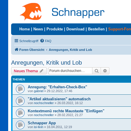
Home
|
News
|
Produkte
|
Download
|
Bestellen
|
Support-Fo
Schnellzugriff
FAQ
Foren-Übersicht
Anregungen, Kritik und Lob
Anregungen, Kritik und Lob
Suche
Erweiterte S
Neues Thema
THEMEN
Anregung: "Erhalten-Check-Box"
von
gabriel
»
29.12.2022, 17:46
"Artikel aktualisieren" automatisch
von
nochschneller
»
26.03.2022, 16:12
Kontextmenü rechte Maustaste "Einfügen"
von
nochschneller
»
28.02.2022, 21:27
Schnapper App
von
isi-livin
»
16.04.2011, 12:19