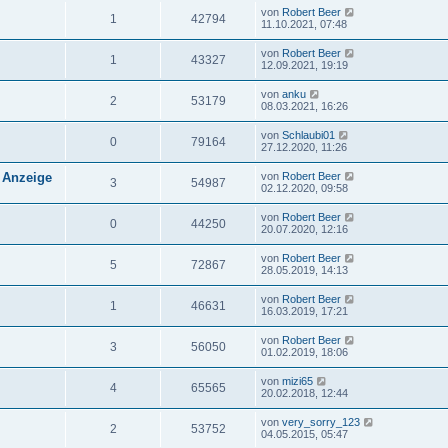
von
Robert Beer
1
42794
11.10.2021, 07:48
von
Robert Beer
1
43327
12.09.2021, 19:19
von
anku
2
53179
08.03.2021, 16:26
von
Schlaubi01
0
79164
27.12.2020, 11:26
 Anzeige
von
Robert Beer
3
54987
02.12.2020, 09:58
von
Robert Beer
0
44250
20.07.2020, 12:16
von
Robert Beer
5
72867
28.05.2019, 14:13
von
Robert Beer
1
46631
16.03.2019, 17:21
von
Robert Beer
3
56050
01.02.2019, 18:06
von
mizi65
4
65565
20.02.2018, 12:44
von
very_sorry_123
2
53752
04.05.2015, 05:47