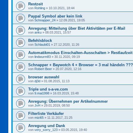
Restzeit
von
Rohling
»
10.10.2021, 18:44
Paypal Symbol aber kein link
von
Schnapper_24
»
12.09.2021, 19:05
Anregung: Mitteilung über Biet Aktivitäten per E-Mail
von
anku
»
08.03.2021, 15:57
Befehlsblock
von
Schlaubi01
»
27.12.2020, 11:26
Automatikmodus Einschalten-Ausschalten > Restlaufzeit
von
lindwurm83
»
30.11.2020, 09:19
Schnapper + Baywotch 4 + Browser = 3 mal händeln ???
von
Robert Beer
»
20.07.2020, 12:16
browser auswahl
von
dj3d
»
01.08.2015, 11:13
Triple und s-a-ve.com
von
9.mai1998
»
16.03.2019, 15:48
Anregung: Übernehmen per Artikelnummer
von
JvH
»
29.01.2019, 08:50
Filterliste Verkäufer
von
mizi65
»
11.11.2017, 21:25
Anregung und Dank
von
very_sorry_123
»
03.05.2015, 19:40