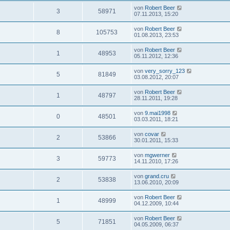
von
Robert Beer
3
58971
07.11.2013, 15:20
von
Robert Beer
8
105753
01.08.2013, 23:53
von
Robert Beer
1
48953
05.11.2012, 12:36
von
very_sorry_123
5
81849
03.08.2012, 20:07
von
Robert Beer
1
48797
28.11.2011, 19:28
von
9.mai1998
0
48501
03.03.2011, 18:21
von
covar
2
53866
30.01.2011, 15:33
von
mgwerner
3
59773
14.11.2010, 17:26
von
grand.cru
2
53838
13.06.2010, 20:09
von
Robert Beer
1
48999
04.12.2009, 10:44
von
Robert Beer
5
71851
04.05.2009, 06:37