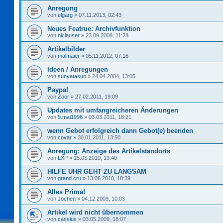
Anregung
von
elgarg
»
07.11.2013, 02:43
Neues Featrue: Archivfunktion
von
niclauser
»
23.09.2008, 11:28
Artikelbilder
von
malmaier
»
05.11.2012, 07:16
Ideen / Anregungen
von
sunyatasun
»
24.04.2004, 13:05
Paypal
von
Zoor
»
27.02.2011, 19:09
Updates mit umfangreicheren Änderungen
von
9.mai1998
»
03.03.2011, 18:21
wenn Gebot erfolgreich dann Gebot(e) beenden
von
covar
»
30.01.2011, 13:50
Anregung: Anzeige des Artikelstandorts
von
LXP
»
15.03.2010, 19:40
HILFE UHR GEHT ZU LANGSAM
von
grand.cru
»
13.06.2010, 18:39
Alles Prima!
von
Jochen
»
04.12.2009, 10:03
Artikel wird nicht übernommen
von
cassius
»
03.05.2009, 18:07