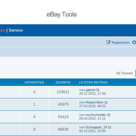
rum
|
Service
Registrieren
uche
99 Themen
ANTWORTEN
ZUGRIFFE
LETZTER BEITRAG
von
gabriel
0
129621
29.12.2022, 17:46
von
Robert Beer
1
45075
27.03.2022, 08:52
von
nochschneller
4
55424
09.03.2022, 21:11
von
Schnapper_24
8
86936
02.12.2021, 10:44