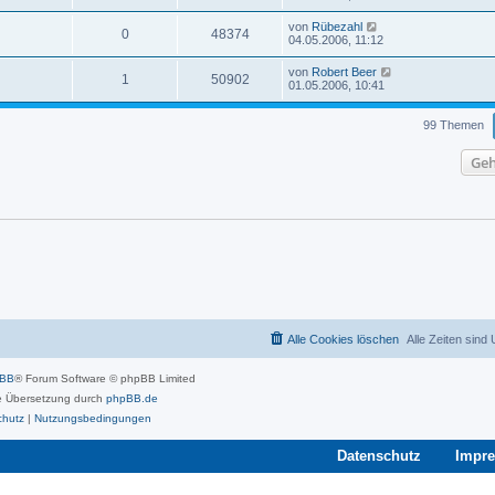
von
Rübezahl
0
48374
04.05.2006, 11:12
von
Robert Beer
1
50902
01.05.2006, 10:41
99 Themen
Geh
Alle Cookies löschen
Alle Zeiten sind
pBB
® Forum Software © phpBB Limited
 Übersetzung durch
phpBB.de
chutz
|
Nutzungsbedingungen
Datenschutz
Impr