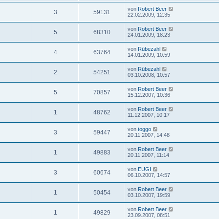
von
Robert Beer
3
59131
22.02.2009, 12:35
von
Robert Beer
5
68310
24.01.2009, 18:23
von
Rübezahl
4
63764
14.01.2009, 10:59
von
Rübezahl
2
54251
03.10.2008, 10:57
von
Robert Beer
5
70857
15.12.2007, 10:36
von
Robert Beer
1
48762
11.12.2007, 10:17
von
toggo
3
59447
20.11.2007, 14:48
von
Robert Beer
1
49883
20.11.2007, 11:14
von
EUGI
3
60674
06.10.2007, 14:57
von
Robert Beer
1
50454
03.10.2007, 19:59
von
Robert Beer
1
49829
23.09.2007, 08:51