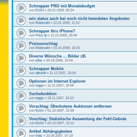
Schnapper PRO mit Monatsbudget
von
EUGI
»
26.01.2009, 00:24
win status auch bei noch nicht beendeten Angeboten
von
Rübezahl
»
22.01.2009, 11:52
Schnapper fürs iPhone?
von
Prinz-Ip
»
11.01.2009, 20:46
Preisvorschlag
von
Rübezahl
»
03.10.2008, 10:26
Diverse Wünsche ... Bilder zB.
von
pifan
»
04.10.2006, 15:04
Schnapper Mobile
von
albundi
»
11.12.2007, 10:00
Optionen im Internet Explorer
von
toggo
»
12.11.2007, 10:08
Suchefunktion
von
toggo
»
19.11.2007, 18:10
Vorschlag: Überbotene Auktionen entfernen
von
EUGI
»
01.10.2007, 15:59
Voschlag: Statistische Auswertung der Fehl-Gebote
von
EUGI
»
03.10.2007, 18:22
Artikel Abhängigkeiten
von
Indiz
»
23.09.2007, 07:19