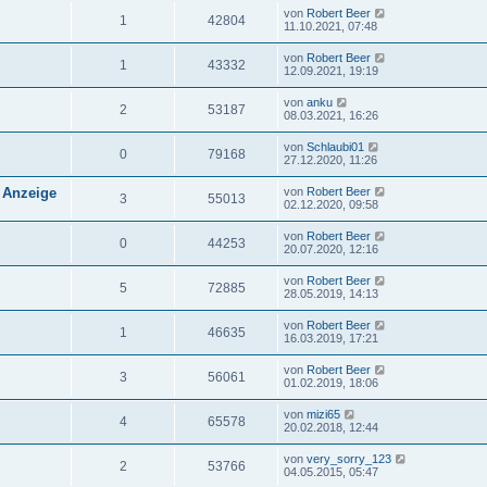
von
Robert Beer
1
42804
11.10.2021, 07:48
von
Robert Beer
1
43332
12.09.2021, 19:19
von
anku
2
53187
08.03.2021, 16:26
von
Schlaubi01
0
79168
27.12.2020, 11:26
 Anzeige
von
Robert Beer
3
55013
02.12.2020, 09:58
von
Robert Beer
0
44253
20.07.2020, 12:16
von
Robert Beer
5
72885
28.05.2019, 14:13
von
Robert Beer
1
46635
16.03.2019, 17:21
von
Robert Beer
3
56061
01.02.2019, 18:06
von
mizi65
4
65578
20.02.2018, 12:44
von
very_sorry_123
2
53766
04.05.2015, 05:47