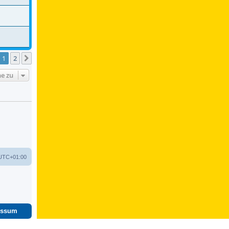
1
2
Nächste
e zu
UTC+01:00
essum