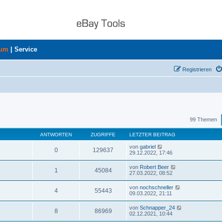
rum
|
Service
Registrieren
uche
99 Themen
ANTWORTEN
ZUGRIFFE
LETZTER BEITRAG
von
gabriel
0
129637
29.12.2022, 17:46
von
Robert Beer
1
45084
27.03.2022, 08:52
von
nochschneller
4
55443
09.03.2022, 21:11
von
Schnapper_24
8
86969
02.12.2021, 10:44