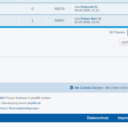
von
Rübezahl
0
48378
04.05.2006, 11:12
von
Robert Beer
1
50907
01.05.2006, 10:41
99 Themen
Geh
Alle Cookies löschen
Alle Zeiten sind
pBB
® Forum Software © phpBB Limited
 Übersetzung durch
phpBB.de
chutz
|
Nutzungsbedingungen
Datenschutz
Impr