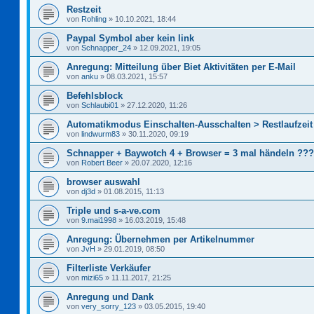
Restzeit
von
Rohling
»
10.10.2021, 18:44
Paypal Symbol aber kein link
von
Schnapper_24
»
12.09.2021, 19:05
Anregung: Mitteilung über Biet Aktivitäten per E-Mail
von
anku
»
08.03.2021, 15:57
Befehlsblock
von
Schlaubi01
»
27.12.2020, 11:26
Automatikmodus Einschalten-Ausschalten > Restlaufzeit
von
lindwurm83
»
30.11.2020, 09:19
Schnapper + Baywotch 4 + Browser = 3 mal händeln ???
von
Robert Beer
»
20.07.2020, 12:16
browser auswahl
von
dj3d
»
01.08.2015, 11:13
Triple und s-a-ve.com
von
9.mai1998
»
16.03.2019, 15:48
Anregung: Übernehmen per Artikelnummer
von
JvH
»
29.01.2019, 08:50
Filterliste Verkäufer
von
mizi65
»
11.11.2017, 21:25
Anregung und Dank
von
very_sorry_123
»
03.05.2015, 19:40