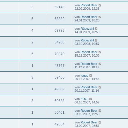
von
Robert Beer
3
59143
22.02.2009, 12:35
von
Robert Beer
5
68339
24.01.2009, 18:23
von
Rübezahl
4
63789
14.01.2009, 10:59
von
Rübezahl
2
54266
03.10.2008, 10:57
von
Robert Beer
5
70870
15.12.2007, 10:36
von
Robert Beer
1
48767
11.12.2007, 10:17
von
toggo
3
59460
20.11.2007, 14:48
von
Robert Beer
1
49889
20.11.2007, 11:14
von
EUGI
3
60688
06.10.2007, 14:57
von
Robert Beer
1
50461
03.10.2007, 19:59
von
Robert Beer
1
49834
23.09.2007, 08:51