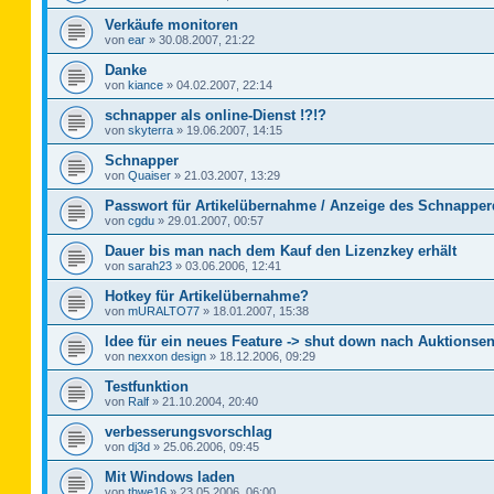
Verkäufe monitoren
von
ear
»
30.08.2007, 21:22
Danke
von
kiance
»
04.02.2007, 22:14
schnapper als online-Dienst !?!?
von
skyterra
»
19.06.2007, 14:15
Schnapper
von
Quaiser
»
21.03.2007, 13:29
Passwort für Artikelübernahme / Anzeige des Schnapper
von
cgdu
»
29.01.2007, 00:57
Dauer bis man nach dem Kauf den Lizenzkey erhält
von
sarah23
»
03.06.2006, 12:41
Hotkey für Artikelübernahme?
von
mURALTO77
»
18.01.2007, 15:38
Idee für ein neues Feature -> shut down nach Auktionse
von
nexxon design
»
18.12.2006, 09:29
Testfunktion
von
Ralf
»
21.10.2004, 20:40
verbesserungsvorschlag
von
dj3d
»
25.06.2006, 09:45
Mit Windows laden
von
thwe16
»
23.05.2006, 06:00