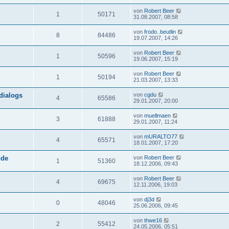
von
Robert Beer
1
50171
31.08.2007, 08:58
von
frodo..beutlin
8
84486
19.07.2007, 14:26
von
Robert Beer
1
50596
19.06.2007, 15:19
von
Robert Beer
1
50194
21.03.2007, 13:33
dialogs
von
cgdu
4
65586
29.01.2007, 20:00
von
muellmaen
3
61888
29.01.2007, 11:24
von
mURALTO77
4
65571
18.01.2007, 17:20
nde
von
Robert Beer
1
51360
18.12.2006, 09:43
von
Robert Beer
4
69675
12.11.2006, 19:03
von
dj3d
0
48046
25.06.2006, 09:45
von
thwe16
2
55412
24.05.2006, 05:51