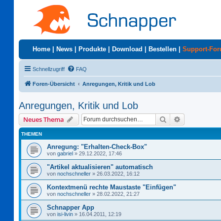
Home
|
News
|
Produkte
|
Download
|
Bestellen
|
Support-Fo
Schnellzugriff
FAQ
Foren-Übersicht
Anregungen, Kritik und Lob
Anregungen, Kritik und Lob
Suche
Erweiterte S
Neues Thema
THEMEN
Anregung: "Erhalten-Check-Box"
von
gabriel
»
29.12.2022, 17:46
"Artikel aktualisieren" automatisch
von
nochschneller
»
26.03.2022, 16:12
Kontextmenü rechte Maustaste "Einfügen"
von
nochschneller
»
28.02.2022, 21:27
Schnapper App
von
isi-livin
»
16.04.2011, 12:19