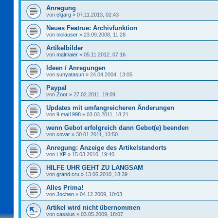
Anregung
von
elgarg
»
07.11.2013, 02:43
Neues Featrue: Archivfunktion
von
niclauser
»
23.09.2008, 11:28
Artikelbilder
von
malmaier
»
05.11.2012, 07:16
Ideen / Anregungen
von
sunyatasun
»
24.04.2004, 13:05
Paypal
von
Zoor
»
27.02.2011, 19:09
Updates mit umfangreicheren Änderungen
von
9.mai1998
»
03.03.2011, 18:21
wenn Gebot erfolgreich dann Gebot(e) beenden
von
covar
»
30.01.2011, 13:50
Anregung: Anzeige des Artikelstandorts
von
LXP
»
15.03.2010, 19:40
HILFE UHR GEHT ZU LANGSAM
von
grand.cru
»
13.06.2010, 18:39
Alles Prima!
von
Jochen
»
04.12.2009, 10:03
Artikel wird nicht übernommen
von
cassius
»
03.05.2009, 18:07