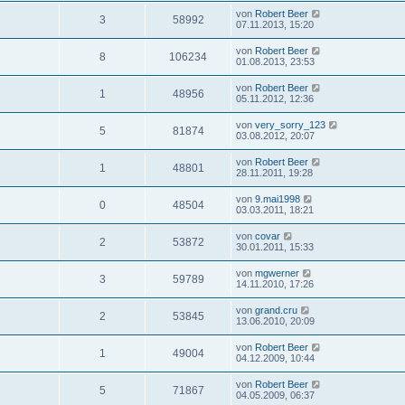
von
Robert Beer
3
58992
07.11.2013, 15:20
von
Robert Beer
8
106234
01.08.2013, 23:53
von
Robert Beer
1
48956
05.11.2012, 12:36
von
very_sorry_123
5
81874
03.08.2012, 20:07
von
Robert Beer
1
48801
28.11.2011, 19:28
von
9.mai1998
0
48504
03.03.2011, 18:21
von
covar
2
53872
30.01.2011, 15:33
von
mgwerner
3
59789
14.11.2010, 17:26
von
grand.cru
2
53845
13.06.2010, 20:09
von
Robert Beer
1
49004
04.12.2009, 10:44
von
Robert Beer
5
71867
04.05.2009, 06:37