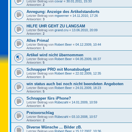
Letzter Beitrag von
covar
«
30.01.2011, 15:33
Antworten:
2
Anregung: Anzeige des Artikelstandorts
Letzter Beitrag von
mgwerner
«
14.11.2010, 17:26
Antworten:
3
HILFE UHR GEHT ZU LANGSAM
Letzter Beitrag von
grand.cru
«
13.06.2010, 20:09
Antworten:
2
Alles Prima!
Letzter Beitrag von
Robert Beer
«
04.12.2009, 10:44
Antworten:
1
Artikel wird nicht übernommen
Letzter Beitrag von
Robert Beer
«
04.05.2009, 06:37
Antworten:
5
Schnapper PRO mit Monatsbudget
Letzter Beitrag von
Robert Beer
«
22.02.2009, 12:35
Antworten:
3
win status auch bei noch nicht beendeten Angeboten
Letzter Beitrag von
Robert Beer
«
24.01.2009, 18:23
Antworten:
5
Schnapper fürs iPhone?
Letzter Beitrag von
Rübezahl
«
14.01.2009, 10:59
Antworten:
4
Preisvorschlag
Letzter Beitrag von
Rübezahl
«
03.10.2008, 10:57
Antworten:
2
Diverse Wünsche ... Bilder zB.
Letzter Beitrag von
Robert Beer
«
15.12.2007, 10:36