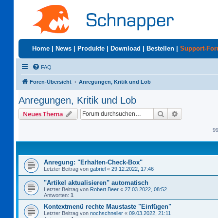
Home
|
News
|
Produkte
|
Download
|
Bestellen
|
Support-Fo
FAQ
Foren-Übersicht
Anregungen, Kritik und Lob
Anregungen, Kritik und Lob
Suche
Erweiterte S
Neues Thema
9
Anregung: "Erhalten-Check-Box"
Letzter Beitrag von
gabriel
«
29.12.2022, 17:46
"Artikel aktualisieren" automatisch
Letzter Beitrag von
Robert Beer
«
27.03.2022, 08:52
Antworten:
1
Kontextmenü rechte Maustaste "Einfügen"
Letzter Beitrag von
nochschneller
«
09.03.2022, 21:11