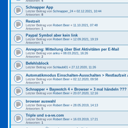
Antworten:
4
Schnapper App
Letzter Beitrag von
Schnapper_24
«
02.12.2021, 10:44
Antworten:
8
Restzeit
Letzter Beitrag von
Robert Beer
«
11.10.2021, 07:48
Antworten:
1
Paypal Symbol aber kein link
Letzter Beitrag von
Robert Beer
«
12.09.2021, 19:19
Antworten:
1
Anregung: Mitteilung über Biet Aktivitäten per E-Mail
Letzter Beitrag von
anku
«
08.03.2021, 16:26
Antworten:
2
Befehlsblock
Letzter Beitrag von
Schlaubi01
«
27.12.2020, 11:26
Automatikmodus Einschalten-Ausschalten > Restlaufzeit
Letzter Beitrag von
Robert Beer
«
02.12.2020, 09:58
Antworten:
3
Schnapper + Baywotch 4 + Browser = 3 mal händeln ???
Letzter Beitrag von
Robert Beer
«
20.07.2020, 12:16
browser auswahl
Letzter Beitrag von
Robert Beer
«
28.05.2019, 14:13
Antworten:
5
Triple und s-a-ve.com
Letzter Beitrag von
Robert Beer
«
16.03.2019, 17:21
Antworten:
1