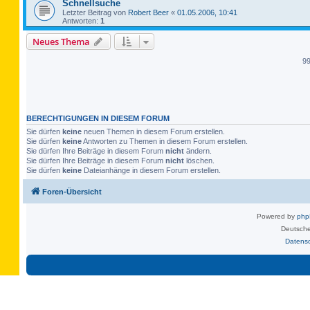
Schnellsuche
Letzter Beitrag von
Robert Beer
«
01.05.2006, 10:41
Antworten:
1
Neues Thema
9
BERECHTIGUNGEN IN DIESEM FORUM
Sie dürfen
keine
neuen Themen in diesem Forum erstellen.
Sie dürfen
keine
Antworten zu Themen in diesem Forum erstellen.
Sie dürfen Ihre Beiträge in diesem Forum
nicht
ändern.
Sie dürfen Ihre Beiträge in diesem Forum
nicht
löschen.
Sie dürfen
keine
Dateianhänge in diesem Forum erstellen.
Foren-Übersicht
Powered by
ph
Deutsche
Datens