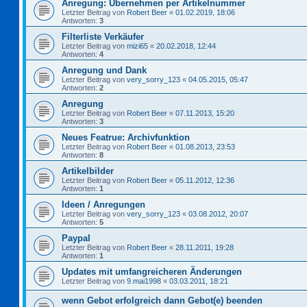
Anregung: Übernehmen per Artikelnummer
Letzter Beitrag von
Robert Beer
«
01.02.2019, 18:06
Antworten:
3
Filterliste Verkäufer
Letzter Beitrag von
mizi65
«
20.02.2018, 12:44
Antworten:
4
Anregung und Dank
Letzter Beitrag von
very_sorry_123
«
04.05.2015, 05:47
Antworten:
2
Anregung
Letzter Beitrag von
Robert Beer
«
07.11.2013, 15:20
Antworten:
3
Neues Featrue: Archivfunktion
Letzter Beitrag von
Robert Beer
«
01.08.2013, 23:53
Antworten:
8
Artikelbilder
Letzter Beitrag von
Robert Beer
«
05.11.2012, 12:36
Antworten:
1
Ideen / Anregungen
Letzter Beitrag von
very_sorry_123
«
03.08.2012, 20:07
Antworten:
5
Paypal
Letzter Beitrag von
Robert Beer
«
28.11.2011, 19:28
Antworten:
1
Updates mit umfangreicheren Änderungen
Letzter Beitrag von
9.mai1998
«
03.03.2011, 18:21
wenn Gebot erfolgreich dann Gebot(e) beenden