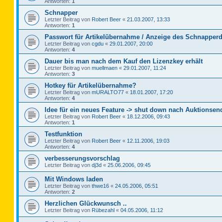
Antworten:
1
Schnapper
Letzter Beitrag von
Robert Beer
«
21.03.2007, 13:33
Antworten:
1
Passwort für Artikelübernahme / Anzeige des Schnapperd
Letzter Beitrag von
cgdu
«
29.01.2007, 20:00
Antworten:
4
Dauer bis man nach dem Kauf den Lizenzkey erhält
Letzter Beitrag von
muellmaen
«
29.01.2007, 11:24
Antworten:
3
Hotkey für Artikelübernahme?
Letzter Beitrag von
mURALTO77
«
18.01.2007, 17:20
Antworten:
4
Idee für ein neues Feature -> shut down nach Auktionsen
Letzter Beitrag von
Robert Beer
«
18.12.2006, 09:43
Antworten:
1
Testfunktion
Letzter Beitrag von
Robert Beer
«
12.11.2006, 19:03
Antworten:
4
verbesserungsvorschlag
Letzter Beitrag von
dj3d
«
25.06.2006, 09:45
Mit Windows laden
Letzter Beitrag von
thwe16
«
24.05.2006, 05:51
Antworten:
2
Herzlichen Glückwunsch ..
Letzter Beitrag von
Rübezahl
«
04.05.2006, 11:12