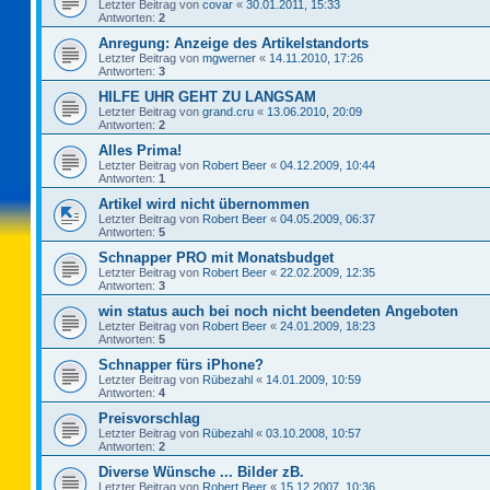
Letzter Beitrag von
covar
«
30.01.2011, 15:33
Antworten:
2
Anregung: Anzeige des Artikelstandorts
Letzter Beitrag von
mgwerner
«
14.11.2010, 17:26
Antworten:
3
HILFE UHR GEHT ZU LANGSAM
Letzter Beitrag von
grand.cru
«
13.06.2010, 20:09
Antworten:
2
Alles Prima!
Letzter Beitrag von
Robert Beer
«
04.12.2009, 10:44
Antworten:
1
Artikel wird nicht übernommen
Letzter Beitrag von
Robert Beer
«
04.05.2009, 06:37
Antworten:
5
Schnapper PRO mit Monatsbudget
Letzter Beitrag von
Robert Beer
«
22.02.2009, 12:35
Antworten:
3
win status auch bei noch nicht beendeten Angeboten
Letzter Beitrag von
Robert Beer
«
24.01.2009, 18:23
Antworten:
5
Schnapper fürs iPhone?
Letzter Beitrag von
Rübezahl
«
14.01.2009, 10:59
Antworten:
4
Preisvorschlag
Letzter Beitrag von
Rübezahl
«
03.10.2008, 10:57
Antworten:
2
Diverse Wünsche ... Bilder zB.
Letzter Beitrag von
Robert Beer
«
15.12.2007, 10:36