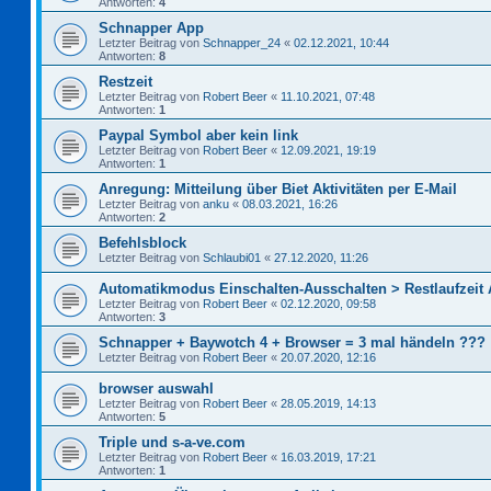
Antworten:
4
Schnapper App
Letzter Beitrag von
Schnapper_24
«
02.12.2021, 10:44
Antworten:
8
Restzeit
Letzter Beitrag von
Robert Beer
«
11.10.2021, 07:48
Antworten:
1
Paypal Symbol aber kein link
Letzter Beitrag von
Robert Beer
«
12.09.2021, 19:19
Antworten:
1
Anregung: Mitteilung über Biet Aktivitäten per E-Mail
Letzter Beitrag von
anku
«
08.03.2021, 16:26
Antworten:
2
Befehlsblock
Letzter Beitrag von
Schlaubi01
«
27.12.2020, 11:26
Automatikmodus Einschalten-Ausschalten > Restlaufzeit
Letzter Beitrag von
Robert Beer
«
02.12.2020, 09:58
Antworten:
3
Schnapper + Baywotch 4 + Browser = 3 mal händeln ???
Letzter Beitrag von
Robert Beer
«
20.07.2020, 12:16
browser auswahl
Letzter Beitrag von
Robert Beer
«
28.05.2019, 14:13
Antworten:
5
Triple und s-a-ve.com
Letzter Beitrag von
Robert Beer
«
16.03.2019, 17:21
Antworten:
1