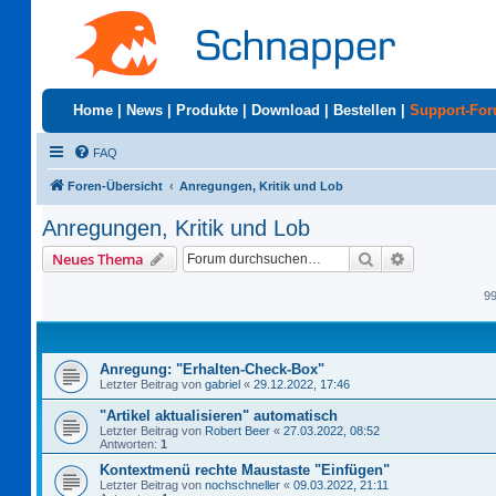
Home
|
News
|
Produkte
|
Download
|
Bestellen
|
Support-Fo
FAQ
Foren-Übersicht
Anregungen, Kritik und Lob
Anregungen, Kritik und Lob
Suche
Erweiterte S
Neues Thema
9
Anregung: "Erhalten-Check-Box"
Letzter Beitrag von
gabriel
«
29.12.2022, 17:46
"Artikel aktualisieren" automatisch
Letzter Beitrag von
Robert Beer
«
27.03.2022, 08:52
Antworten:
1
Kontextmenü rechte Maustaste "Einfügen"
Letzter Beitrag von
nochschneller
«
09.03.2022, 21:11