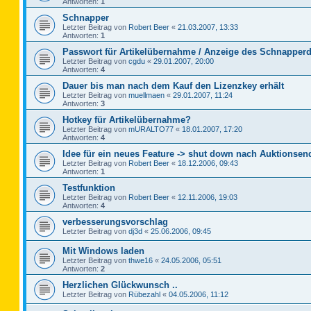
Antworten:
1
Schnapper
Letzter Beitrag von
Robert Beer
«
21.03.2007, 13:33
Antworten:
1
Passwort für Artikelübernahme / Anzeige des Schnapperd
Letzter Beitrag von
cgdu
«
29.01.2007, 20:00
Antworten:
4
Dauer bis man nach dem Kauf den Lizenzkey erhält
Letzter Beitrag von
muellmaen
«
29.01.2007, 11:24
Antworten:
3
Hotkey für Artikelübernahme?
Letzter Beitrag von
mURALTO77
«
18.01.2007, 17:20
Antworten:
4
Idee für ein neues Feature -> shut down nach Auktionsen
Letzter Beitrag von
Robert Beer
«
18.12.2006, 09:43
Antworten:
1
Testfunktion
Letzter Beitrag von
Robert Beer
«
12.11.2006, 19:03
Antworten:
4
verbesserungsvorschlag
Letzter Beitrag von
dj3d
«
25.06.2006, 09:45
Mit Windows laden
Letzter Beitrag von
thwe16
«
24.05.2006, 05:51
Antworten:
2
Herzlichen Glückwunsch ..
Letzter Beitrag von
Rübezahl
«
04.05.2006, 11:12