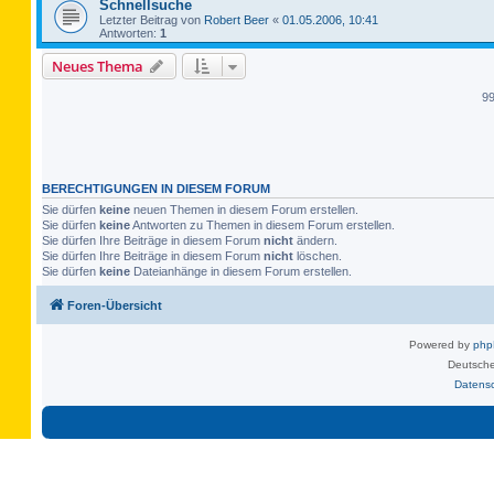
Schnellsuche
Letzter Beitrag von
Robert Beer
«
01.05.2006, 10:41
Antworten:
1
Neues Thema
9
BERECHTIGUNGEN IN DIESEM FORUM
Sie dürfen
keine
neuen Themen in diesem Forum erstellen.
Sie dürfen
keine
Antworten zu Themen in diesem Forum erstellen.
Sie dürfen Ihre Beiträge in diesem Forum
nicht
ändern.
Sie dürfen Ihre Beiträge in diesem Forum
nicht
löschen.
Sie dürfen
keine
Dateianhänge in diesem Forum erstellen.
Foren-Übersicht
Powered by
ph
Deutsche
Datens