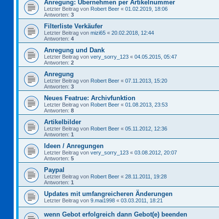
Anregung: Übernehmen per Artikelnummer
Letzter Beitrag von
Robert Beer
«
01.02.2019, 18:06
Antworten:
3
Filterliste Verkäufer
Letzter Beitrag von
mizi65
«
20.02.2018, 12:44
Antworten:
4
Anregung und Dank
Letzter Beitrag von
very_sorry_123
«
04.05.2015, 05:47
Antworten:
2
Anregung
Letzter Beitrag von
Robert Beer
«
07.11.2013, 15:20
Antworten:
3
Neues Featrue: Archivfunktion
Letzter Beitrag von
Robert Beer
«
01.08.2013, 23:53
Antworten:
8
Artikelbilder
Letzter Beitrag von
Robert Beer
«
05.11.2012, 12:36
Antworten:
1
Ideen / Anregungen
Letzter Beitrag von
very_sorry_123
«
03.08.2012, 20:07
Antworten:
5
Paypal
Letzter Beitrag von
Robert Beer
«
28.11.2011, 19:28
Antworten:
1
Updates mit umfangreicheren Änderungen
Letzter Beitrag von
9.mai1998
«
03.03.2011, 18:21
wenn Gebot erfolgreich dann Gebot(e) beenden