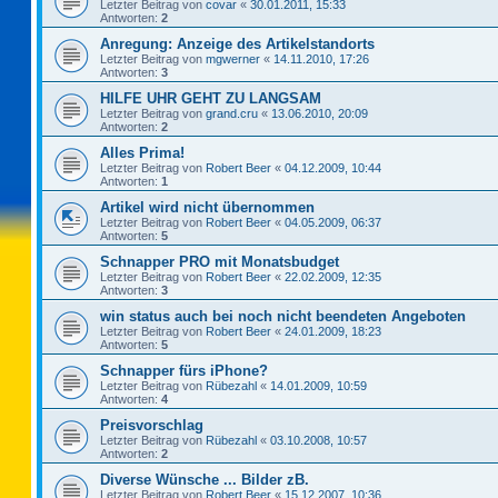
Letzter Beitrag von
covar
«
30.01.2011, 15:33
Antworten:
2
Anregung: Anzeige des Artikelstandorts
Letzter Beitrag von
mgwerner
«
14.11.2010, 17:26
Antworten:
3
HILFE UHR GEHT ZU LANGSAM
Letzter Beitrag von
grand.cru
«
13.06.2010, 20:09
Antworten:
2
Alles Prima!
Letzter Beitrag von
Robert Beer
«
04.12.2009, 10:44
Antworten:
1
Artikel wird nicht übernommen
Letzter Beitrag von
Robert Beer
«
04.05.2009, 06:37
Antworten:
5
Schnapper PRO mit Monatsbudget
Letzter Beitrag von
Robert Beer
«
22.02.2009, 12:35
Antworten:
3
win status auch bei noch nicht beendeten Angeboten
Letzter Beitrag von
Robert Beer
«
24.01.2009, 18:23
Antworten:
5
Schnapper fürs iPhone?
Letzter Beitrag von
Rübezahl
«
14.01.2009, 10:59
Antworten:
4
Preisvorschlag
Letzter Beitrag von
Rübezahl
«
03.10.2008, 10:57
Antworten:
2
Diverse Wünsche ... Bilder zB.
Letzter Beitrag von
Robert Beer
«
15.12.2007, 10:36