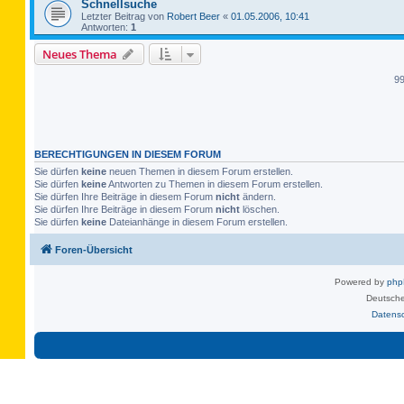
Schnellsuche
Letzter Beitrag von
Robert Beer
«
01.05.2006, 10:41
Antworten:
1
Neues Thema
9
BERECHTIGUNGEN IN DIESEM FORUM
Sie dürfen
keine
neuen Themen in diesem Forum erstellen.
Sie dürfen
keine
Antworten zu Themen in diesem Forum erstellen.
Sie dürfen Ihre Beiträge in diesem Forum
nicht
ändern.
Sie dürfen Ihre Beiträge in diesem Forum
nicht
löschen.
Sie dürfen
keine
Dateianhänge in diesem Forum erstellen.
Foren-Übersicht
Powered by
ph
Deutsche
Datens