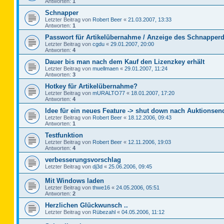
Antworten:
1
Schnapper
Letzter Beitrag von
Robert Beer
«
21.03.2007, 13:33
Antworten:
1
Passwort für Artikelübernahme / Anzeige des Schnapperd
Letzter Beitrag von
cgdu
«
29.01.2007, 20:00
Antworten:
4
Dauer bis man nach dem Kauf den Lizenzkey erhält
Letzter Beitrag von
muellmaen
«
29.01.2007, 11:24
Antworten:
3
Hotkey für Artikelübernahme?
Letzter Beitrag von
mURALTO77
«
18.01.2007, 17:20
Antworten:
4
Idee für ein neues Feature -> shut down nach Auktionsen
Letzter Beitrag von
Robert Beer
«
18.12.2006, 09:43
Antworten:
1
Testfunktion
Letzter Beitrag von
Robert Beer
«
12.11.2006, 19:03
Antworten:
4
verbesserungsvorschlag
Letzter Beitrag von
dj3d
«
25.06.2006, 09:45
Mit Windows laden
Letzter Beitrag von
thwe16
«
24.05.2006, 05:51
Antworten:
2
Herzlichen Glückwunsch ..
Letzter Beitrag von
Rübezahl
«
04.05.2006, 11:12