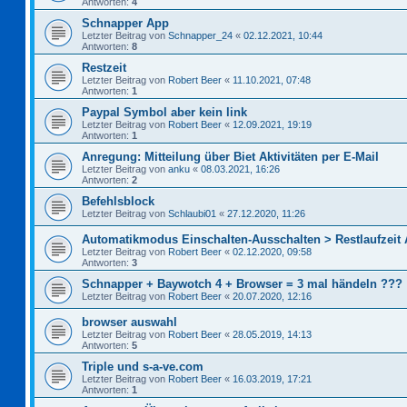
Antworten:
4
Schnapper App
Letzter Beitrag von
Schnapper_24
«
02.12.2021, 10:44
Antworten:
8
Restzeit
Letzter Beitrag von
Robert Beer
«
11.10.2021, 07:48
Antworten:
1
Paypal Symbol aber kein link
Letzter Beitrag von
Robert Beer
«
12.09.2021, 19:19
Antworten:
1
Anregung: Mitteilung über Biet Aktivitäten per E-Mail
Letzter Beitrag von
anku
«
08.03.2021, 16:26
Antworten:
2
Befehlsblock
Letzter Beitrag von
Schlaubi01
«
27.12.2020, 11:26
Automatikmodus Einschalten-Ausschalten > Restlaufzeit
Letzter Beitrag von
Robert Beer
«
02.12.2020, 09:58
Antworten:
3
Schnapper + Baywotch 4 + Browser = 3 mal händeln ???
Letzter Beitrag von
Robert Beer
«
20.07.2020, 12:16
browser auswahl
Letzter Beitrag von
Robert Beer
«
28.05.2019, 14:13
Antworten:
5
Triple und s-a-ve.com
Letzter Beitrag von
Robert Beer
«
16.03.2019, 17:21
Antworten:
1