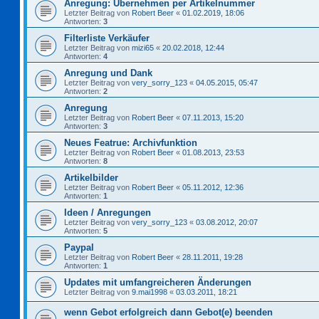
Anregung: Übernehmen per Artikelnummer
Letzter Beitrag von
Robert Beer
«
01.02.2019, 18:06
Antworten:
3
Filterliste Verkäufer
Letzter Beitrag von
mizi65
«
20.02.2018, 12:44
Antworten:
4
Anregung und Dank
Letzter Beitrag von
very_sorry_123
«
04.05.2015, 05:47
Antworten:
2
Anregung
Letzter Beitrag von
Robert Beer
«
07.11.2013, 15:20
Antworten:
3
Neues Featrue: Archivfunktion
Letzter Beitrag von
Robert Beer
«
01.08.2013, 23:53
Antworten:
8
Artikelbilder
Letzter Beitrag von
Robert Beer
«
05.11.2012, 12:36
Antworten:
1
Ideen / Anregungen
Letzter Beitrag von
very_sorry_123
«
03.08.2012, 20:07
Antworten:
5
Paypal
Letzter Beitrag von
Robert Beer
«
28.11.2011, 19:28
Antworten:
1
Updates mit umfangreicheren Änderungen
Letzter Beitrag von
9.mai1998
«
03.03.2011, 18:21
wenn Gebot erfolgreich dann Gebot(e) beenden