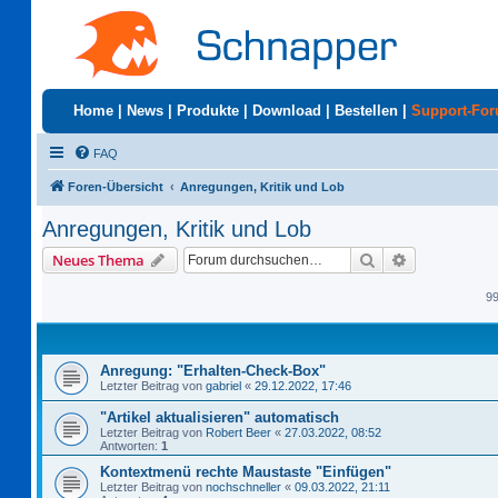
Home
|
News
|
Produkte
|
Download
|
Bestellen
|
Support-Fo
FAQ
Foren-Übersicht
Anregungen, Kritik und Lob
Anregungen, Kritik und Lob
Suche
Erweiterte S
Neues Thema
9
Anregung: "Erhalten-Check-Box"
Letzter Beitrag von
gabriel
«
29.12.2022, 17:46
"Artikel aktualisieren" automatisch
Letzter Beitrag von
Robert Beer
«
27.03.2022, 08:52
Antworten:
1
Kontextmenü rechte Maustaste "Einfügen"
Letzter Beitrag von
nochschneller
«
09.03.2022, 21:11