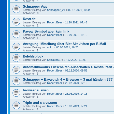
Antworten:
4
Schnapper App
Letzter Beitrag von
Schnapper_24
«
02.12.2021, 10:44
Antworten:
8
Restzeit
Letzter Beitrag von
Robert Beer
«
11.10.2021, 07:48
Antworten:
1
Paypal Symbol aber kein link
Letzter Beitrag von
Robert Beer
«
12.09.2021, 19:19
Antworten:
1
Anregung: Mitteilung über Biet Aktivitäten per E-Mail
Letzter Beitrag von
anku
«
08.03.2021, 16:26
Antworten:
2
Befehlsblock
Letzter Beitrag von
Schlaubi01
«
27.12.2020, 11:26
Automatikmodus Einschalten-Ausschalten > Restlaufzeit
Letzter Beitrag von
Robert Beer
«
02.12.2020, 09:58
Antworten:
3
Schnapper + Baywotch 4 + Browser = 3 mal händeln ???
Letzter Beitrag von
Robert Beer
«
20.07.2020, 12:16
browser auswahl
Letzter Beitrag von
Robert Beer
«
28.05.2019, 14:13
Antworten:
5
Triple und s-a-ve.com
Letzter Beitrag von
Robert Beer
«
16.03.2019, 17:21
Antworten:
1