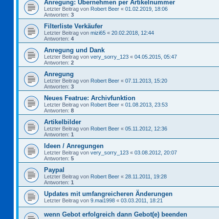
Anregung: Übernehmen per Artikelnummer
Letzter Beitrag von
Robert Beer
«
01.02.2019, 18:06
Antworten:
3
Filterliste Verkäufer
Letzter Beitrag von
mizi65
«
20.02.2018, 12:44
Antworten:
4
Anregung und Dank
Letzter Beitrag von
very_sorry_123
«
04.05.2015, 05:47
Antworten:
2
Anregung
Letzter Beitrag von
Robert Beer
«
07.11.2013, 15:20
Antworten:
3
Neues Featrue: Archivfunktion
Letzter Beitrag von
Robert Beer
«
01.08.2013, 23:53
Antworten:
8
Artikelbilder
Letzter Beitrag von
Robert Beer
«
05.11.2012, 12:36
Antworten:
1
Ideen / Anregungen
Letzter Beitrag von
very_sorry_123
«
03.08.2012, 20:07
Antworten:
5
Paypal
Letzter Beitrag von
Robert Beer
«
28.11.2011, 19:28
Antworten:
1
Updates mit umfangreicheren Änderungen
Letzter Beitrag von
9.mai1998
«
03.03.2011, 18:21
wenn Gebot erfolgreich dann Gebot(e) beenden