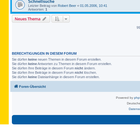
Schnellsuche
Letzter Beitrag von
Robert Beer
«
01.05.2006, 10:41
Antworten:
1
Neues Thema
9
BERECHTIGUNGEN IN DIESEM FORUM
Sie dürfen
keine
neuen Themen in diesem Forum erstellen.
Sie dürfen
keine
Antworten zu Themen in diesem Forum erstellen.
Sie dürfen Ihre Beiträge in diesem Forum
nicht
ändern.
Sie dürfen Ihre Beiträge in diesem Forum
nicht
löschen.
Sie dürfen
keine
Dateianhänge in diesem Forum erstellen.
Foren-Übersicht
Powered by
ph
Deutsche
Datens