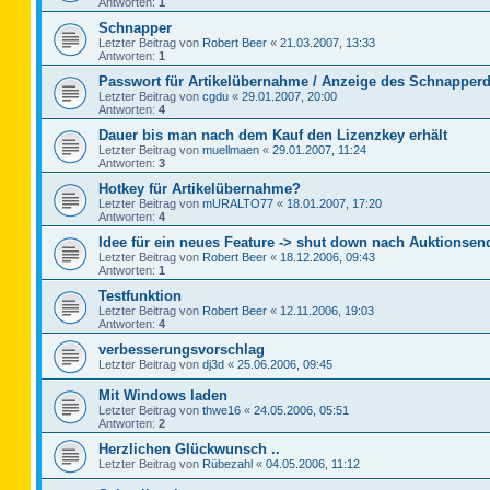
Antworten:
1
Schnapper
Letzter Beitrag von
Robert Beer
«
21.03.2007, 13:33
Antworten:
1
Passwort für Artikelübernahme / Anzeige des Schnapperd
Letzter Beitrag von
cgdu
«
29.01.2007, 20:00
Antworten:
4
Dauer bis man nach dem Kauf den Lizenzkey erhält
Letzter Beitrag von
muellmaen
«
29.01.2007, 11:24
Antworten:
3
Hotkey für Artikelübernahme?
Letzter Beitrag von
mURALTO77
«
18.01.2007, 17:20
Antworten:
4
Idee für ein neues Feature -> shut down nach Auktionsen
Letzter Beitrag von
Robert Beer
«
18.12.2006, 09:43
Antworten:
1
Testfunktion
Letzter Beitrag von
Robert Beer
«
12.11.2006, 19:03
Antworten:
4
verbesserungsvorschlag
Letzter Beitrag von
dj3d
«
25.06.2006, 09:45
Mit Windows laden
Letzter Beitrag von
thwe16
«
24.05.2006, 05:51
Antworten:
2
Herzlichen Glückwunsch ..
Letzter Beitrag von
Rübezahl
«
04.05.2006, 11:12