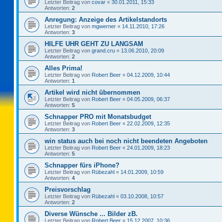
Letzter Beitrag von
covar
«
30.01.2011, 15:33
Antworten:
2
Anregung: Anzeige des Artikelstandorts
Letzter Beitrag von
mgwerner
«
14.11.2010, 17:26
Antworten:
3
HILFE UHR GEHT ZU LANGSAM
Letzter Beitrag von
grand.cru
«
13.06.2010, 20:09
Antworten:
2
Alles Prima!
Letzter Beitrag von
Robert Beer
«
04.12.2009, 10:44
Antworten:
1
Artikel wird nicht übernommen
Letzter Beitrag von
Robert Beer
«
04.05.2009, 06:37
Antworten:
5
Schnapper PRO mit Monatsbudget
Letzter Beitrag von
Robert Beer
«
22.02.2009, 12:35
Antworten:
3
win status auch bei noch nicht beendeten Angeboten
Letzter Beitrag von
Robert Beer
«
24.01.2009, 18:23
Antworten:
5
Schnapper fürs iPhone?
Letzter Beitrag von
Rübezahl
«
14.01.2009, 10:59
Antworten:
4
Preisvorschlag
Letzter Beitrag von
Rübezahl
«
03.10.2008, 10:57
Antworten:
2
Diverse Wünsche ... Bilder zB.
Letzter Beitrag von
Robert Beer
«
15.12.2007, 10:36