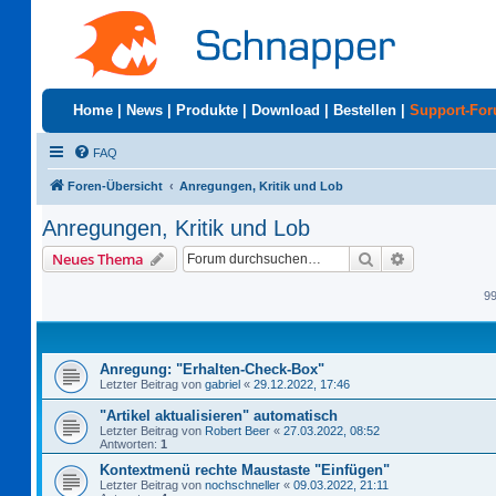
Home
|
News
|
Produkte
|
Download
|
Bestellen
|
Support-Fo
FAQ
Foren-Übersicht
Anregungen, Kritik und Lob
Anregungen, Kritik und Lob
Suche
Erweiterte S
Neues Thema
9
Anregung: "Erhalten-Check-Box"
Letzter Beitrag von
gabriel
«
29.12.2022, 17:46
"Artikel aktualisieren" automatisch
Letzter Beitrag von
Robert Beer
«
27.03.2022, 08:52
Antworten:
1
Kontextmenü rechte Maustaste "Einfügen"
Letzter Beitrag von
nochschneller
«
09.03.2022, 21:11