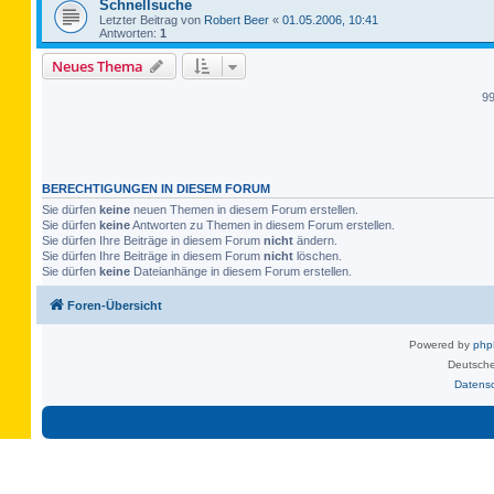
Schnellsuche
Letzter Beitrag von
Robert Beer
«
01.05.2006, 10:41
Antworten:
1
Neues Thema
9
BERECHTIGUNGEN IN DIESEM FORUM
Sie dürfen
keine
neuen Themen in diesem Forum erstellen.
Sie dürfen
keine
Antworten zu Themen in diesem Forum erstellen.
Sie dürfen Ihre Beiträge in diesem Forum
nicht
ändern.
Sie dürfen Ihre Beiträge in diesem Forum
nicht
löschen.
Sie dürfen
keine
Dateianhänge in diesem Forum erstellen.
Foren-Übersicht
Powered by
ph
Deutsche
Datens