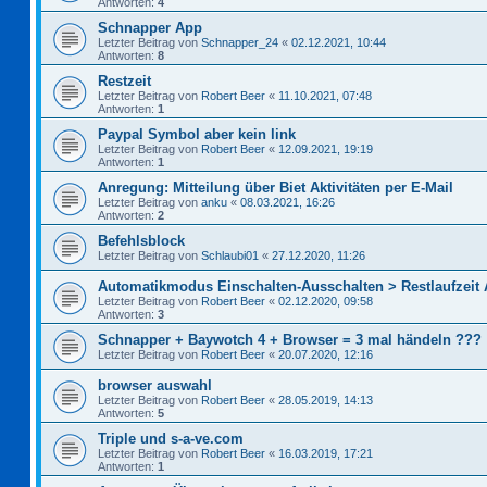
Antworten:
4
Schnapper App
Letzter Beitrag von
Schnapper_24
«
02.12.2021, 10:44
Antworten:
8
Restzeit
Letzter Beitrag von
Robert Beer
«
11.10.2021, 07:48
Antworten:
1
Paypal Symbol aber kein link
Letzter Beitrag von
Robert Beer
«
12.09.2021, 19:19
Antworten:
1
Anregung: Mitteilung über Biet Aktivitäten per E-Mail
Letzter Beitrag von
anku
«
08.03.2021, 16:26
Antworten:
2
Befehlsblock
Letzter Beitrag von
Schlaubi01
«
27.12.2020, 11:26
Automatikmodus Einschalten-Ausschalten > Restlaufzeit
Letzter Beitrag von
Robert Beer
«
02.12.2020, 09:58
Antworten:
3
Schnapper + Baywotch 4 + Browser = 3 mal händeln ???
Letzter Beitrag von
Robert Beer
«
20.07.2020, 12:16
browser auswahl
Letzter Beitrag von
Robert Beer
«
28.05.2019, 14:13
Antworten:
5
Triple und s-a-ve.com
Letzter Beitrag von
Robert Beer
«
16.03.2019, 17:21
Antworten:
1