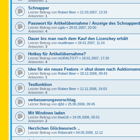
Antworten:
1
Schnapper
Letzter Beitrag von
Robert Beer
«
21.03.2007, 13:33
Antworten:
1
Passwort für Artikelübernahme / Anzeige des Schnapperd
Letzter Beitrag von
cgdu
«
29.01.2007, 20:00
Antworten:
4
Dauer bis man nach dem Kauf den Lizenzkey erhält
Letzter Beitrag von
muellmaen
«
29.01.2007, 11:24
Antworten:
3
Hotkey für Artikelübernahme?
Letzter Beitrag von
mURALTO77
«
18.01.2007, 17:20
Antworten:
4
Idee für ein neues Feature -> shut down nach Auktionsen
Letzter Beitrag von
Robert Beer
«
18.12.2006, 09:43
Antworten:
1
Testfunktion
Letzter Beitrag von
Robert Beer
«
12.11.2006, 19:03
Antworten:
4
verbesserungsvorschlag
Letzter Beitrag von
dj3d
«
25.06.2006, 09:45
Mit Windows laden
Letzter Beitrag von
thwe16
«
24.05.2006, 05:51
Antworten:
2
Herzlichen Glückwunsch ..
Letzter Beitrag von
Rübezahl
«
04.05.2006, 11:12