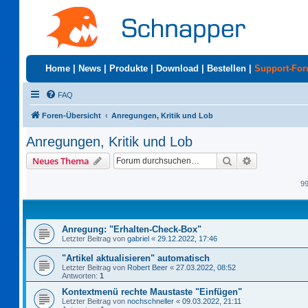
Home
|
News
|
Produkte
|
Download
|
Bestellen
|
Support-Fo
FAQ
Foren-Übersicht
Anregungen, Kritik und Lob
Anregungen, Kritik und Lob
Suche
Erweiterte S
Neues Thema
9
Anregung: "Erhalten-Check-Box"
Letzter Beitrag von
gabriel
«
29.12.2022, 17:46
"Artikel aktualisieren" automatisch
Letzter Beitrag von
Robert Beer
«
27.03.2022, 08:52
Antworten:
1
Kontextmenü rechte Maustaste "Einfügen"
Letzter Beitrag von
nochschneller
«
09.03.2022, 21:11