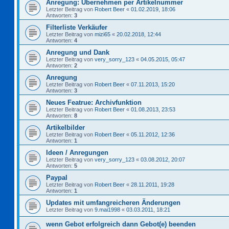
Anregung: Übernehmen per Artikelnummer
Letzter Beitrag von
Robert Beer
«
01.02.2019, 18:06
Antworten:
3
Filterliste Verkäufer
Letzter Beitrag von
mizi65
«
20.02.2018, 12:44
Antworten:
4
Anregung und Dank
Letzter Beitrag von
very_sorry_123
«
04.05.2015, 05:47
Antworten:
2
Anregung
Letzter Beitrag von
Robert Beer
«
07.11.2013, 15:20
Antworten:
3
Neues Featrue: Archivfunktion
Letzter Beitrag von
Robert Beer
«
01.08.2013, 23:53
Antworten:
8
Artikelbilder
Letzter Beitrag von
Robert Beer
«
05.11.2012, 12:36
Antworten:
1
Ideen / Anregungen
Letzter Beitrag von
very_sorry_123
«
03.08.2012, 20:07
Antworten:
5
Paypal
Letzter Beitrag von
Robert Beer
«
28.11.2011, 19:28
Antworten:
1
Updates mit umfangreicheren Änderungen
Letzter Beitrag von
9.mai1998
«
03.03.2011, 18:21
wenn Gebot erfolgreich dann Gebot(e) beenden