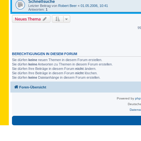
Schnellsuche
Letzter Beitrag von
Robert Beer
«
01.05.2006, 10:41
Antworten:
1
Neues Thema
9
BERECHTIGUNGEN IN DIESEM FORUM
Sie dürfen
keine
neuen Themen in diesem Forum erstellen.
Sie dürfen
keine
Antworten zu Themen in diesem Forum erstellen.
Sie dürfen Ihre Beiträge in diesem Forum
nicht
ändern.
Sie dürfen Ihre Beiträge in diesem Forum
nicht
löschen.
Sie dürfen
keine
Dateianhänge in diesem Forum erstellen.
Foren-Übersicht
Powered by
ph
Deutsche
Datens