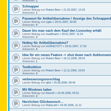
Antworten:
1
Schnapper
Letzter Beitrag von
Robert Beer
«
21.03.2007, 13:33
Antworten:
1
Passwort für Artikelübernahme / Anzeige des Schnapperd
Letzter Beitrag von
cgdu
«
29.01.2007, 20:00
Antworten:
4
Dauer bis man nach dem Kauf den Lizenzkey erhält
Letzter Beitrag von
muellmaen
«
29.01.2007, 11:24
Antworten:
3
Hotkey für Artikelübernahme?
Letzter Beitrag von
mURALTO77
«
18.01.2007, 17:20
Antworten:
4
Idee für ein neues Feature -> shut down nach Auktionsen
Letzter Beitrag von
Robert Beer
«
18.12.2006, 09:43
Antworten:
1
Testfunktion
Letzter Beitrag von
Robert Beer
«
12.11.2006, 19:03
Antworten:
4
verbesserungsvorschlag
Letzter Beitrag von
dj3d
«
25.06.2006, 09:45
Mit Windows laden
Letzter Beitrag von
thwe16
«
24.05.2006, 05:51
Antworten:
2
Herzlichen Glückwunsch ..
Letzter Beitrag von
Rübezahl
«
04.05.2006, 11:12