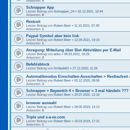
Antworten:
4
Schnapper App
Letzter Beitrag von
Schnapper_24
«
02.12.2021, 10:44
Antworten:
8
Restzeit
Letzter Beitrag von
Robert Beer
«
11.10.2021, 07:48
Antworten:
1
Paypal Symbol aber kein link
Letzter Beitrag von
Robert Beer
«
12.09.2021, 19:19
Antworten:
1
Anregung: Mitteilung über Biet Aktivitäten per E-Mail
Letzter Beitrag von
anku
«
08.03.2021, 16:26
Antworten:
2
Befehlsblock
Letzter Beitrag von
Schlaubi01
«
27.12.2020, 11:26
Automatikmodus Einschalten-Ausschalten > Restlaufzeit
Letzter Beitrag von
Robert Beer
«
02.12.2020, 09:58
Antworten:
3
Schnapper + Baywotch 4 + Browser = 3 mal händeln ???
Letzter Beitrag von
Robert Beer
«
20.07.2020, 12:16
browser auswahl
Letzter Beitrag von
Robert Beer
«
28.05.2019, 14:13
Antworten:
5
Triple und s-a-ve.com
Letzter Beitrag von
Robert Beer
«
16.03.2019, 17:21
Antworten:
1