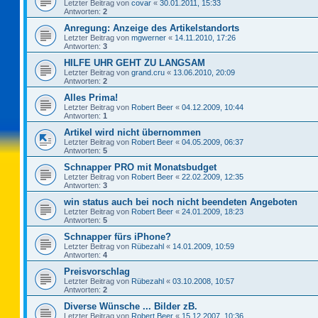
Letzter Beitrag von
covar
«
30.01.2011, 15:33
Antworten:
2
Anregung: Anzeige des Artikelstandorts
Letzter Beitrag von
mgwerner
«
14.11.2010, 17:26
Antworten:
3
HILFE UHR GEHT ZU LANGSAM
Letzter Beitrag von
grand.cru
«
13.06.2010, 20:09
Antworten:
2
Alles Prima!
Letzter Beitrag von
Robert Beer
«
04.12.2009, 10:44
Antworten:
1
Artikel wird nicht übernommen
Letzter Beitrag von
Robert Beer
«
04.05.2009, 06:37
Antworten:
5
Schnapper PRO mit Monatsbudget
Letzter Beitrag von
Robert Beer
«
22.02.2009, 12:35
Antworten:
3
win status auch bei noch nicht beendeten Angeboten
Letzter Beitrag von
Robert Beer
«
24.01.2009, 18:23
Antworten:
5
Schnapper fürs iPhone?
Letzter Beitrag von
Rübezahl
«
14.01.2009, 10:59
Antworten:
4
Preisvorschlag
Letzter Beitrag von
Rübezahl
«
03.10.2008, 10:57
Antworten:
2
Diverse Wünsche ... Bilder zB.
Letzter Beitrag von
Robert Beer
«
15.12.2007, 10:36