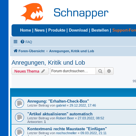
Home
|
News
|
Produkte
|
Download
|
Bestellen
|
Support-Fo
FAQ
Foren-Übersicht
Anregungen, Kritik und Lob
Anregungen, Kritik und Lob
Suche
Erweiterte S
Neues Thema
9
Anregung: "Erhalten-Check-Box"
Letzter Beitrag von
gabriel
«
29.12.2022, 17:46
"Artikel aktualisieren" automatisch
Letzter Beitrag von
Robert Beer
«
27.03.2022, 08:52
Antworten:
1
Kontextmenü rechte Maustaste "Einfügen"
Letzter Beitrag von
nochschneller
«
09.03.2022, 21:11