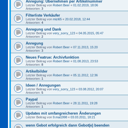
Anregung: Übernehmen per Artikelnummer
Letzter Beitrag von
Robert Beer
«
01.02.2019, 18:06
Antworten:
3
Filterliste Verkäufer
Letzter Beitrag von
mizi65
«
20.02.2018, 12:44
Antworten:
4
Anregung und Dank
Letzter Beitrag von
very_sorry_123
«
04.05.2015, 05:47
Antworten:
2
Anregung
Letzter Beitrag von
Robert Beer
«
07.11.2013, 15:20
Antworten:
3
Neues Featrue: Archivfunktion
Letzter Beitrag von
Robert Beer
«
01.08.2013, 23:53
Antworten:
8
Artikelbilder
Letzter Beitrag von
Robert Beer
«
05.11.2012, 12:36
Antworten:
1
Ideen / Anregungen
Letzter Beitrag von
very_sorry_123
«
03.08.2012, 20:07
Antworten:
5
Paypal
Letzter Beitrag von
Robert Beer
«
28.11.2011, 19:28
Antworten:
1
Updates mit umfangreicheren Änderungen
Letzter Beitrag von
9.mai1998
«
03.03.2011, 18:21
wenn Gebot erfolgreich dann Gebot(e) beenden