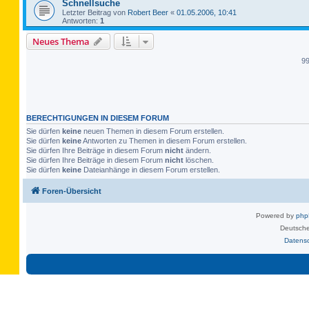
Schnellsuche
Letzter Beitrag von
Robert Beer
«
01.05.2006, 10:41
Antworten:
1
Neues Thema
9
BERECHTIGUNGEN IN DIESEM FORUM
Sie dürfen
keine
neuen Themen in diesem Forum erstellen.
Sie dürfen
keine
Antworten zu Themen in diesem Forum erstellen.
Sie dürfen Ihre Beiträge in diesem Forum
nicht
ändern.
Sie dürfen Ihre Beiträge in diesem Forum
nicht
löschen.
Sie dürfen
keine
Dateianhänge in diesem Forum erstellen.
Foren-Übersicht
Powered by
ph
Deutsche
Datens