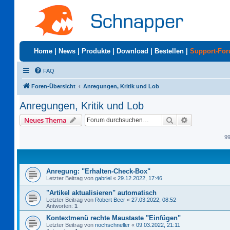
Home
|
News
|
Produkte
|
Download
|
Bestellen
|
Support-Fo
FAQ
Foren-Übersicht
Anregungen, Kritik und Lob
Anregungen, Kritik und Lob
Suche
Erweiterte S
Neues Thema
9
Anregung: "Erhalten-Check-Box"
Letzter Beitrag von
gabriel
«
29.12.2022, 17:46
"Artikel aktualisieren" automatisch
Letzter Beitrag von
Robert Beer
«
27.03.2022, 08:52
Antworten:
1
Kontextmenü rechte Maustaste "Einfügen"
Letzter Beitrag von
nochschneller
«
09.03.2022, 21:11