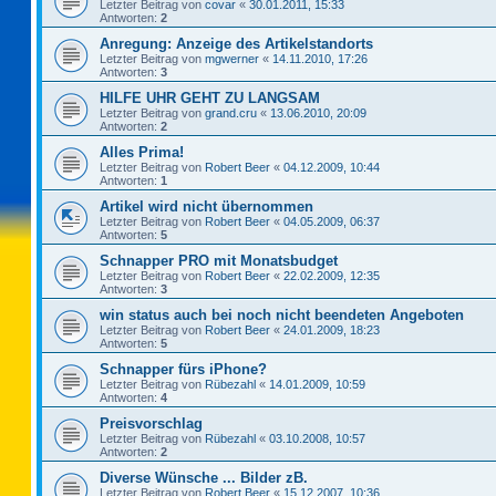
Letzter Beitrag von
covar
«
30.01.2011, 15:33
Antworten:
2
Anregung: Anzeige des Artikelstandorts
Letzter Beitrag von
mgwerner
«
14.11.2010, 17:26
Antworten:
3
HILFE UHR GEHT ZU LANGSAM
Letzter Beitrag von
grand.cru
«
13.06.2010, 20:09
Antworten:
2
Alles Prima!
Letzter Beitrag von
Robert Beer
«
04.12.2009, 10:44
Antworten:
1
Artikel wird nicht übernommen
Letzter Beitrag von
Robert Beer
«
04.05.2009, 06:37
Antworten:
5
Schnapper PRO mit Monatsbudget
Letzter Beitrag von
Robert Beer
«
22.02.2009, 12:35
Antworten:
3
win status auch bei noch nicht beendeten Angeboten
Letzter Beitrag von
Robert Beer
«
24.01.2009, 18:23
Antworten:
5
Schnapper fürs iPhone?
Letzter Beitrag von
Rübezahl
«
14.01.2009, 10:59
Antworten:
4
Preisvorschlag
Letzter Beitrag von
Rübezahl
«
03.10.2008, 10:57
Antworten:
2
Diverse Wünsche ... Bilder zB.
Letzter Beitrag von
Robert Beer
«
15.12.2007, 10:36