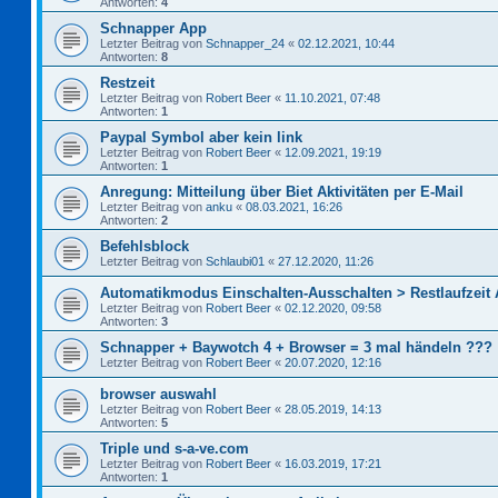
Antworten:
4
Schnapper App
Letzter Beitrag von
Schnapper_24
«
02.12.2021, 10:44
Antworten:
8
Restzeit
Letzter Beitrag von
Robert Beer
«
11.10.2021, 07:48
Antworten:
1
Paypal Symbol aber kein link
Letzter Beitrag von
Robert Beer
«
12.09.2021, 19:19
Antworten:
1
Anregung: Mitteilung über Biet Aktivitäten per E-Mail
Letzter Beitrag von
anku
«
08.03.2021, 16:26
Antworten:
2
Befehlsblock
Letzter Beitrag von
Schlaubi01
«
27.12.2020, 11:26
Automatikmodus Einschalten-Ausschalten > Restlaufzeit
Letzter Beitrag von
Robert Beer
«
02.12.2020, 09:58
Antworten:
3
Schnapper + Baywotch 4 + Browser = 3 mal händeln ???
Letzter Beitrag von
Robert Beer
«
20.07.2020, 12:16
browser auswahl
Letzter Beitrag von
Robert Beer
«
28.05.2019, 14:13
Antworten:
5
Triple und s-a-ve.com
Letzter Beitrag von
Robert Beer
«
16.03.2019, 17:21
Antworten:
1