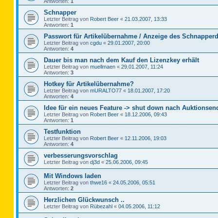
Antworten:
1
Schnapper
Letzter Beitrag von
Robert Beer
«
21.03.2007, 13:33
Antworten:
1
Passwort für Artikelübernahme / Anzeige des Schnapperd
Letzter Beitrag von
cgdu
«
29.01.2007, 20:00
Antworten:
4
Dauer bis man nach dem Kauf den Lizenzkey erhält
Letzter Beitrag von
muellmaen
«
29.01.2007, 11:24
Antworten:
3
Hotkey für Artikelübernahme?
Letzter Beitrag von
mURALTO77
«
18.01.2007, 17:20
Antworten:
4
Idee für ein neues Feature -> shut down nach Auktionsen
Letzter Beitrag von
Robert Beer
«
18.12.2006, 09:43
Antworten:
1
Testfunktion
Letzter Beitrag von
Robert Beer
«
12.11.2006, 19:03
Antworten:
4
verbesserungsvorschlag
Letzter Beitrag von
dj3d
«
25.06.2006, 09:45
Mit Windows laden
Letzter Beitrag von
thwe16
«
24.05.2006, 05:51
Antworten:
2
Herzlichen Glückwunsch ..
Letzter Beitrag von
Rübezahl
«
04.05.2006, 11:12