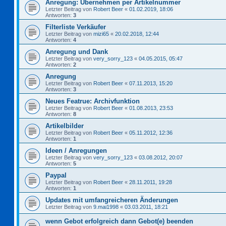
Anregung: Übernehmen per Artikelnummer
Letzter Beitrag von
Robert Beer
«
01.02.2019, 18:06
Antworten:
3
Filterliste Verkäufer
Letzter Beitrag von
mizi65
«
20.02.2018, 12:44
Antworten:
4
Anregung und Dank
Letzter Beitrag von
very_sorry_123
«
04.05.2015, 05:47
Antworten:
2
Anregung
Letzter Beitrag von
Robert Beer
«
07.11.2013, 15:20
Antworten:
3
Neues Featrue: Archivfunktion
Letzter Beitrag von
Robert Beer
«
01.08.2013, 23:53
Antworten:
8
Artikelbilder
Letzter Beitrag von
Robert Beer
«
05.11.2012, 12:36
Antworten:
1
Ideen / Anregungen
Letzter Beitrag von
very_sorry_123
«
03.08.2012, 20:07
Antworten:
5
Paypal
Letzter Beitrag von
Robert Beer
«
28.11.2011, 19:28
Antworten:
1
Updates mit umfangreicheren Änderungen
Letzter Beitrag von
9.mai1998
«
03.03.2011, 18:21
wenn Gebot erfolgreich dann Gebot(e) beenden