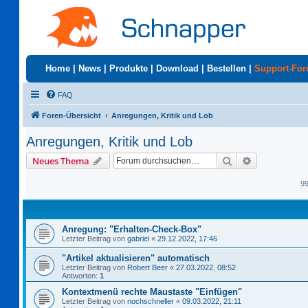
Home
|
News
|
Produkte
|
Download
|
Bestellen
|
Support-Fo
FAQ
Foren-Übersicht
Anregungen, Kritik und Lob
Anregungen, Kritik und Lob
Suche
Erweiterte S
Neues Thema
9
Anregung: "Erhalten-Check-Box"
Letzter Beitrag von
gabriel
«
29.12.2022, 17:46
"Artikel aktualisieren" automatisch
Letzter Beitrag von
Robert Beer
«
27.03.2022, 08:52
Antworten:
1
Kontextmenü rechte Maustaste "Einfügen"
Letzter Beitrag von
nochschneller
«
09.03.2022, 21:11