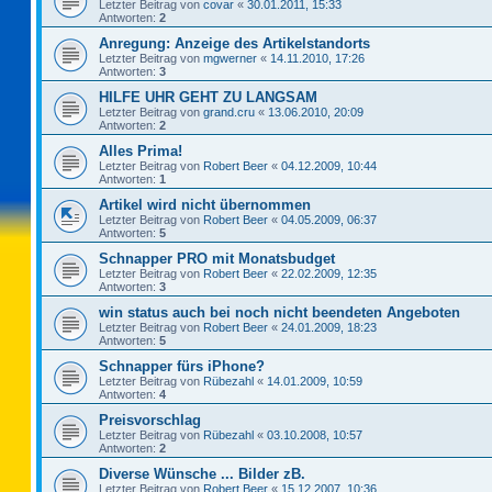
Letzter Beitrag von
covar
«
30.01.2011, 15:33
Antworten:
2
Anregung: Anzeige des Artikelstandorts
Letzter Beitrag von
mgwerner
«
14.11.2010, 17:26
Antworten:
3
HILFE UHR GEHT ZU LANGSAM
Letzter Beitrag von
grand.cru
«
13.06.2010, 20:09
Antworten:
2
Alles Prima!
Letzter Beitrag von
Robert Beer
«
04.12.2009, 10:44
Antworten:
1
Artikel wird nicht übernommen
Letzter Beitrag von
Robert Beer
«
04.05.2009, 06:37
Antworten:
5
Schnapper PRO mit Monatsbudget
Letzter Beitrag von
Robert Beer
«
22.02.2009, 12:35
Antworten:
3
win status auch bei noch nicht beendeten Angeboten
Letzter Beitrag von
Robert Beer
«
24.01.2009, 18:23
Antworten:
5
Schnapper fürs iPhone?
Letzter Beitrag von
Rübezahl
«
14.01.2009, 10:59
Antworten:
4
Preisvorschlag
Letzter Beitrag von
Rübezahl
«
03.10.2008, 10:57
Antworten:
2
Diverse Wünsche ... Bilder zB.
Letzter Beitrag von
Robert Beer
«
15.12.2007, 10:36