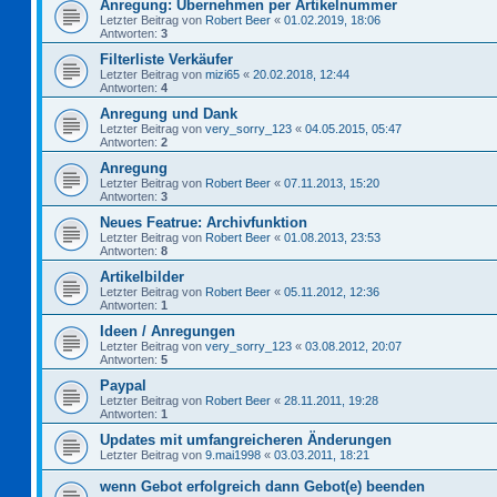
Anregung: Übernehmen per Artikelnummer
Letzter Beitrag von
Robert Beer
«
01.02.2019, 18:06
Antworten:
3
Filterliste Verkäufer
Letzter Beitrag von
mizi65
«
20.02.2018, 12:44
Antworten:
4
Anregung und Dank
Letzter Beitrag von
very_sorry_123
«
04.05.2015, 05:47
Antworten:
2
Anregung
Letzter Beitrag von
Robert Beer
«
07.11.2013, 15:20
Antworten:
3
Neues Featrue: Archivfunktion
Letzter Beitrag von
Robert Beer
«
01.08.2013, 23:53
Antworten:
8
Artikelbilder
Letzter Beitrag von
Robert Beer
«
05.11.2012, 12:36
Antworten:
1
Ideen / Anregungen
Letzter Beitrag von
very_sorry_123
«
03.08.2012, 20:07
Antworten:
5
Paypal
Letzter Beitrag von
Robert Beer
«
28.11.2011, 19:28
Antworten:
1
Updates mit umfangreicheren Änderungen
Letzter Beitrag von
9.mai1998
«
03.03.2011, 18:21
wenn Gebot erfolgreich dann Gebot(e) beenden