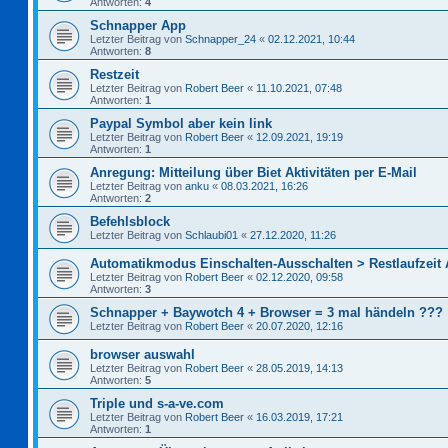
Antworten:
4
Schnapper App
Letzter Beitrag von
Schnapper_24
«
02.12.2021, 10:44
Antworten:
8
Restzeit
Letzter Beitrag von
Robert Beer
«
11.10.2021, 07:48
Antworten:
1
Paypal Symbol aber kein link
Letzter Beitrag von
Robert Beer
«
12.09.2021, 19:19
Antworten:
1
Anregung: Mitteilung über Biet Aktivitäten per E-Mail
Letzter Beitrag von
anku
«
08.03.2021, 16:26
Antworten:
2
Befehlsblock
Letzter Beitrag von
Schlaubi01
«
27.12.2020, 11:26
Automatikmodus Einschalten-Ausschalten > Restlaufzeit
Letzter Beitrag von
Robert Beer
«
02.12.2020, 09:58
Antworten:
3
Schnapper + Baywotch 4 + Browser = 3 mal händeln ???
Letzter Beitrag von
Robert Beer
«
20.07.2020, 12:16
browser auswahl
Letzter Beitrag von
Robert Beer
«
28.05.2019, 14:13
Antworten:
5
Triple und s-a-ve.com
Letzter Beitrag von
Robert Beer
«
16.03.2019, 17:21
Antworten:
1