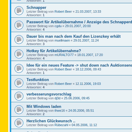
Antworten:
1
Schnapper
Letzter Beitrag von
Robert Beer
«
21.03.2007, 13:33
Antworten:
1
Passwort für Artikelübernahme / Anzeige des Schnapperd
Letzter Beitrag von
cgdu
«
29.01.2007, 20:00
Antworten:
4
Dauer bis man nach dem Kauf den Lizenzkey erhält
Letzter Beitrag von
muellmaen
«
29.01.2007, 11:24
Antworten:
3
Hotkey für Artikelübernahme?
Letzter Beitrag von
mURALTO77
«
18.01.2007, 17:20
Antworten:
4
Idee für ein neues Feature -> shut down nach Auktionsen
Letzter Beitrag von
Robert Beer
«
18.12.2006, 09:43
Antworten:
1
Testfunktion
Letzter Beitrag von
Robert Beer
«
12.11.2006, 19:03
Antworten:
4
verbesserungsvorschlag
Letzter Beitrag von
dj3d
«
25.06.2006, 09:45
Mit Windows laden
Letzter Beitrag von
thwe16
«
24.05.2006, 05:51
Antworten:
2
Herzlichen Glückwunsch ..
Letzter Beitrag von
Rübezahl
«
04.05.2006, 11:12