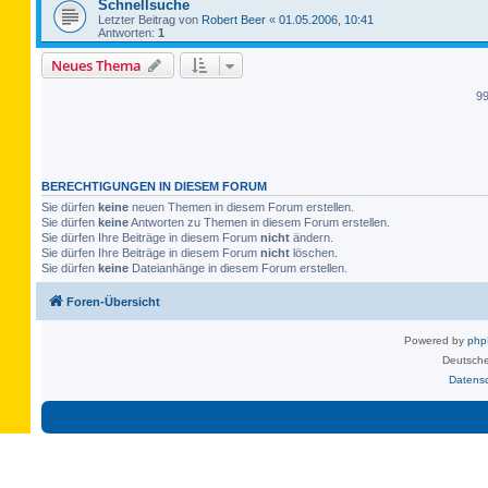
Schnellsuche
Letzter Beitrag von
Robert Beer
«
01.05.2006, 10:41
Antworten:
1
Neues Thema
9
BERECHTIGUNGEN IN DIESEM FORUM
Sie dürfen
keine
neuen Themen in diesem Forum erstellen.
Sie dürfen
keine
Antworten zu Themen in diesem Forum erstellen.
Sie dürfen Ihre Beiträge in diesem Forum
nicht
ändern.
Sie dürfen Ihre Beiträge in diesem Forum
nicht
löschen.
Sie dürfen
keine
Dateianhänge in diesem Forum erstellen.
Foren-Übersicht
Powered by
ph
Deutsche
Datens