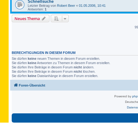
Schnellsuche
Letzter Beitrag von
Robert Beer
«
01.05.2006, 10:41
Antworten:
1
Neues Thema
9
BERECHTIGUNGEN IN DIESEM FORUM
Sie dürfen
keine
neuen Themen in diesem Forum erstellen.
Sie dürfen
keine
Antworten zu Themen in diesem Forum erstellen.
Sie dürfen Ihre Beiträge in diesem Forum
nicht
ändern.
Sie dürfen Ihre Beiträge in diesem Forum
nicht
löschen.
Sie dürfen
keine
Dateianhänge in diesem Forum erstellen.
Foren-Übersicht
Powered by
ph
Deutsche
Datens