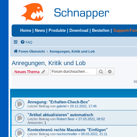
Home
|
News
|
Produkte
|
Download
|
Bestellen
|
Support-Fo
FAQ
Foren-Übersicht
Anregungen, Kritik und Lob
Anregungen, Kritik und Lob
Suche
Erweiterte S
Neues Thema
9
Anregung: "Erhalten-Check-Box"
Letzter Beitrag von
gabriel
«
29.12.2022, 17:46
"Artikel aktualisieren" automatisch
Letzter Beitrag von
Robert Beer
«
27.03.2022, 08:52
Antworten:
1
Kontextmenü rechte Maustaste "Einfügen"
Letzter Beitrag von
nochschneller
«
09.03.2022, 21:11