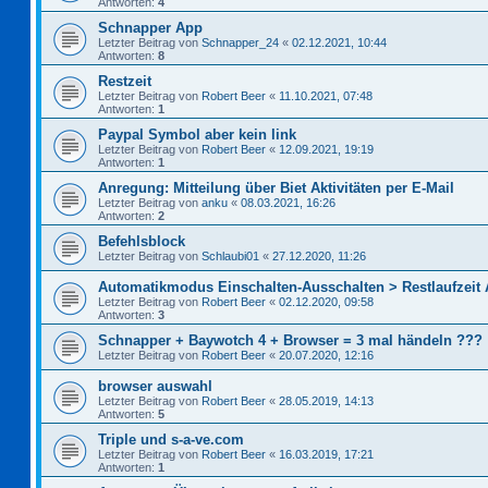
Antworten:
4
Schnapper App
Letzter Beitrag von
Schnapper_24
«
02.12.2021, 10:44
Antworten:
8
Restzeit
Letzter Beitrag von
Robert Beer
«
11.10.2021, 07:48
Antworten:
1
Paypal Symbol aber kein link
Letzter Beitrag von
Robert Beer
«
12.09.2021, 19:19
Antworten:
1
Anregung: Mitteilung über Biet Aktivitäten per E-Mail
Letzter Beitrag von
anku
«
08.03.2021, 16:26
Antworten:
2
Befehlsblock
Letzter Beitrag von
Schlaubi01
«
27.12.2020, 11:26
Automatikmodus Einschalten-Ausschalten > Restlaufzeit
Letzter Beitrag von
Robert Beer
«
02.12.2020, 09:58
Antworten:
3
Schnapper + Baywotch 4 + Browser = 3 mal händeln ???
Letzter Beitrag von
Robert Beer
«
20.07.2020, 12:16
browser auswahl
Letzter Beitrag von
Robert Beer
«
28.05.2019, 14:13
Antworten:
5
Triple und s-a-ve.com
Letzter Beitrag von
Robert Beer
«
16.03.2019, 17:21
Antworten:
1