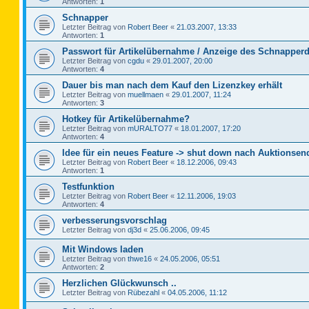
Antworten:
1
Schnapper
Letzter Beitrag von
Robert Beer
«
21.03.2007, 13:33
Antworten:
1
Passwort für Artikelübernahme / Anzeige des Schnapperd
Letzter Beitrag von
cgdu
«
29.01.2007, 20:00
Antworten:
4
Dauer bis man nach dem Kauf den Lizenzkey erhält
Letzter Beitrag von
muellmaen
«
29.01.2007, 11:24
Antworten:
3
Hotkey für Artikelübernahme?
Letzter Beitrag von
mURALTO77
«
18.01.2007, 17:20
Antworten:
4
Idee für ein neues Feature -> shut down nach Auktionsen
Letzter Beitrag von
Robert Beer
«
18.12.2006, 09:43
Antworten:
1
Testfunktion
Letzter Beitrag von
Robert Beer
«
12.11.2006, 19:03
Antworten:
4
verbesserungsvorschlag
Letzter Beitrag von
dj3d
«
25.06.2006, 09:45
Mit Windows laden
Letzter Beitrag von
thwe16
«
24.05.2006, 05:51
Antworten:
2
Herzlichen Glückwunsch ..
Letzter Beitrag von
Rübezahl
«
04.05.2006, 11:12