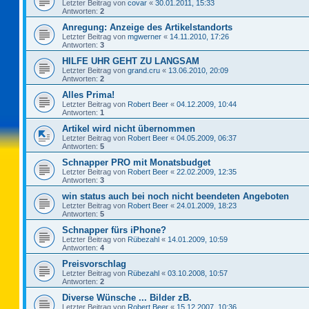
Letzter Beitrag von
covar
«
30.01.2011, 15:33
Antworten:
2
Anregung: Anzeige des Artikelstandorts
Letzter Beitrag von
mgwerner
«
14.11.2010, 17:26
Antworten:
3
HILFE UHR GEHT ZU LANGSAM
Letzter Beitrag von
grand.cru
«
13.06.2010, 20:09
Antworten:
2
Alles Prima!
Letzter Beitrag von
Robert Beer
«
04.12.2009, 10:44
Antworten:
1
Artikel wird nicht übernommen
Letzter Beitrag von
Robert Beer
«
04.05.2009, 06:37
Antworten:
5
Schnapper PRO mit Monatsbudget
Letzter Beitrag von
Robert Beer
«
22.02.2009, 12:35
Antworten:
3
win status auch bei noch nicht beendeten Angeboten
Letzter Beitrag von
Robert Beer
«
24.01.2009, 18:23
Antworten:
5
Schnapper fürs iPhone?
Letzter Beitrag von
Rübezahl
«
14.01.2009, 10:59
Antworten:
4
Preisvorschlag
Letzter Beitrag von
Rübezahl
«
03.10.2008, 10:57
Antworten:
2
Diverse Wünsche ... Bilder zB.
Letzter Beitrag von
Robert Beer
«
15.12.2007, 10:36