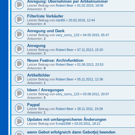
Anregung: Übernehmen per Artikelnummer
Letzter Beitrag von
Robert Beer
«
01.02.2019, 18:06
Antworten:
3
Filterliste Verkäufer
Letzter Beitrag von
mizi65
«
20.02.2018, 12:44
Antworten:
4
Anregung und Dank
Letzter Beitrag von
very_sorry_123
«
04.05.2015, 05:47
Antworten:
2
Anregung
Letzter Beitrag von
Robert Beer
«
07.11.2013, 15:20
Antworten:
3
Neues Featrue: Archivfunktion
Letzter Beitrag von
Robert Beer
«
01.08.2013, 23:53
Antworten:
8
Artikelbilder
Letzter Beitrag von
Robert Beer
«
05.11.2012, 12:36
Antworten:
1
Ideen / Anregungen
Letzter Beitrag von
very_sorry_123
«
03.08.2012, 20:07
Antworten:
5
Paypal
Letzter Beitrag von
Robert Beer
«
28.11.2011, 19:28
Antworten:
1
Updates mit umfangreicheren Änderungen
Letzter Beitrag von
9.mai1998
«
03.03.2011, 18:21
wenn Gebot erfolgreich dann Gebot(e) beenden