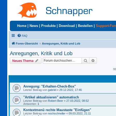
Home
|
News
|
Produkte
|
Download
|
Bestellen
|
Support-Fo
FAQ
Foren-Übersicht
Anregungen, Kritik und Lob
Anregungen, Kritik und Lob
Suche
Erweiterte S
Neues Thema
9
Anregung: "Erhalten-Check-Box"
Letzter Beitrag von
gabriel
«
29.12.2022, 17:46
"Artikel aktualisieren" automatisch
Letzter Beitrag von
Robert Beer
«
27.03.2022, 08:52
Antworten:
1
Kontextmenü rechte Maustaste "Einfügen"
Letzter Beitrag von
nochschneller
«
09.03.2022, 21:11