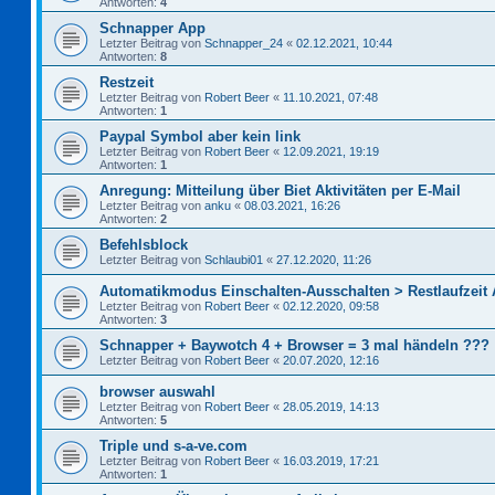
Antworten:
4
Schnapper App
Letzter Beitrag von
Schnapper_24
«
02.12.2021, 10:44
Antworten:
8
Restzeit
Letzter Beitrag von
Robert Beer
«
11.10.2021, 07:48
Antworten:
1
Paypal Symbol aber kein link
Letzter Beitrag von
Robert Beer
«
12.09.2021, 19:19
Antworten:
1
Anregung: Mitteilung über Biet Aktivitäten per E-Mail
Letzter Beitrag von
anku
«
08.03.2021, 16:26
Antworten:
2
Befehlsblock
Letzter Beitrag von
Schlaubi01
«
27.12.2020, 11:26
Automatikmodus Einschalten-Ausschalten > Restlaufzeit
Letzter Beitrag von
Robert Beer
«
02.12.2020, 09:58
Antworten:
3
Schnapper + Baywotch 4 + Browser = 3 mal händeln ???
Letzter Beitrag von
Robert Beer
«
20.07.2020, 12:16
browser auswahl
Letzter Beitrag von
Robert Beer
«
28.05.2019, 14:13
Antworten:
5
Triple und s-a-ve.com
Letzter Beitrag von
Robert Beer
«
16.03.2019, 17:21
Antworten:
1