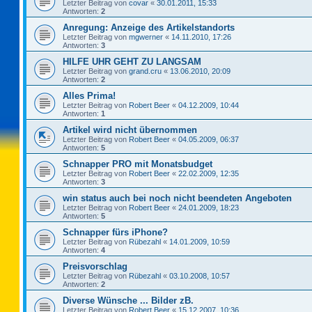
Letzter Beitrag von
covar
«
30.01.2011, 15:33
Antworten:
2
Anregung: Anzeige des Artikelstandorts
Letzter Beitrag von
mgwerner
«
14.11.2010, 17:26
Antworten:
3
HILFE UHR GEHT ZU LANGSAM
Letzter Beitrag von
grand.cru
«
13.06.2010, 20:09
Antworten:
2
Alles Prima!
Letzter Beitrag von
Robert Beer
«
04.12.2009, 10:44
Antworten:
1
Artikel wird nicht übernommen
Letzter Beitrag von
Robert Beer
«
04.05.2009, 06:37
Antworten:
5
Schnapper PRO mit Monatsbudget
Letzter Beitrag von
Robert Beer
«
22.02.2009, 12:35
Antworten:
3
win status auch bei noch nicht beendeten Angeboten
Letzter Beitrag von
Robert Beer
«
24.01.2009, 18:23
Antworten:
5
Schnapper fürs iPhone?
Letzter Beitrag von
Rübezahl
«
14.01.2009, 10:59
Antworten:
4
Preisvorschlag
Letzter Beitrag von
Rübezahl
«
03.10.2008, 10:57
Antworten:
2
Diverse Wünsche ... Bilder zB.
Letzter Beitrag von
Robert Beer
«
15.12.2007, 10:36