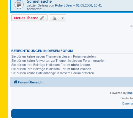
Schnellsuche
Letzter Beitrag von
Robert Beer
«
01.05.2006, 10:41
Antworten:
1
Neues Thema
9
BERECHTIGUNGEN IN DIESEM FORUM
Sie dürfen
keine
neuen Themen in diesem Forum erstellen.
Sie dürfen
keine
Antworten zu Themen in diesem Forum erstellen.
Sie dürfen Ihre Beiträge in diesem Forum
nicht
ändern.
Sie dürfen Ihre Beiträge in diesem Forum
nicht
löschen.
Sie dürfen
keine
Dateianhänge in diesem Forum erstellen.
Foren-Übersicht
Powered by
ph
Deutsche
Datens