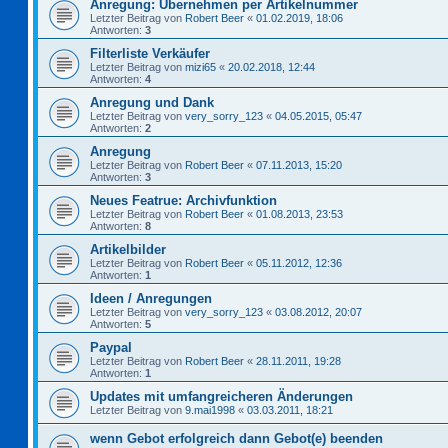
Anregung: Übernehmen per Artikelnummer
Letzter Beitrag von
Robert Beer
«
01.02.2019, 18:06
Antworten:
3
Filterliste Verkäufer
Letzter Beitrag von
mizi65
«
20.02.2018, 12:44
Antworten:
4
Anregung und Dank
Letzter Beitrag von
very_sorry_123
«
04.05.2015, 05:47
Antworten:
2
Anregung
Letzter Beitrag von
Robert Beer
«
07.11.2013, 15:20
Antworten:
3
Neues Featrue: Archivfunktion
Letzter Beitrag von
Robert Beer
«
01.08.2013, 23:53
Antworten:
8
Artikelbilder
Letzter Beitrag von
Robert Beer
«
05.11.2012, 12:36
Antworten:
1
Ideen / Anregungen
Letzter Beitrag von
very_sorry_123
«
03.08.2012, 20:07
Antworten:
5
Paypal
Letzter Beitrag von
Robert Beer
«
28.11.2011, 19:28
Antworten:
1
Updates mit umfangreicheren Änderungen
Letzter Beitrag von
9.mai1998
«
03.03.2011, 18:21
wenn Gebot erfolgreich dann Gebot(e) beenden