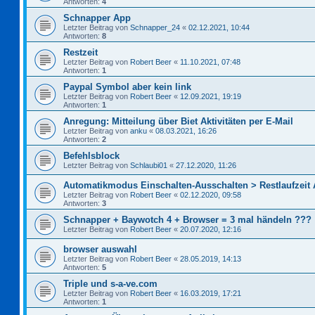
Antworten:
4
Schnapper App
Letzter Beitrag von
Schnapper_24
«
02.12.2021, 10:44
Antworten:
8
Restzeit
Letzter Beitrag von
Robert Beer
«
11.10.2021, 07:48
Antworten:
1
Paypal Symbol aber kein link
Letzter Beitrag von
Robert Beer
«
12.09.2021, 19:19
Antworten:
1
Anregung: Mitteilung über Biet Aktivitäten per E-Mail
Letzter Beitrag von
anku
«
08.03.2021, 16:26
Antworten:
2
Befehlsblock
Letzter Beitrag von
Schlaubi01
«
27.12.2020, 11:26
Automatikmodus Einschalten-Ausschalten > Restlaufzeit
Letzter Beitrag von
Robert Beer
«
02.12.2020, 09:58
Antworten:
3
Schnapper + Baywotch 4 + Browser = 3 mal händeln ???
Letzter Beitrag von
Robert Beer
«
20.07.2020, 12:16
browser auswahl
Letzter Beitrag von
Robert Beer
«
28.05.2019, 14:13
Antworten:
5
Triple und s-a-ve.com
Letzter Beitrag von
Robert Beer
«
16.03.2019, 17:21
Antworten:
1