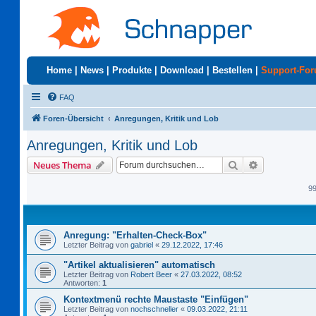
Home
|
News
|
Produkte
|
Download
|
Bestellen
|
Support-Fo
FAQ
Foren-Übersicht
Anregungen, Kritik und Lob
Anregungen, Kritik und Lob
Suche
Erweiterte S
Neues Thema
9
Anregung: "Erhalten-Check-Box"
Letzter Beitrag von
gabriel
«
29.12.2022, 17:46
"Artikel aktualisieren" automatisch
Letzter Beitrag von
Robert Beer
«
27.03.2022, 08:52
Antworten:
1
Kontextmenü rechte Maustaste "Einfügen"
Letzter Beitrag von
nochschneller
«
09.03.2022, 21:11