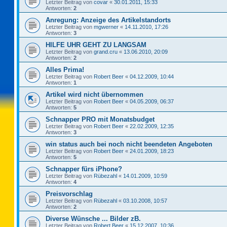
Letzter Beitrag von
covar
«
30.01.2011, 15:33
Antworten:
2
Anregung: Anzeige des Artikelstandorts
Letzter Beitrag von
mgwerner
«
14.11.2010, 17:26
Antworten:
3
HILFE UHR GEHT ZU LANGSAM
Letzter Beitrag von
grand.cru
«
13.06.2010, 20:09
Antworten:
2
Alles Prima!
Letzter Beitrag von
Robert Beer
«
04.12.2009, 10:44
Antworten:
1
Artikel wird nicht übernommen
Letzter Beitrag von
Robert Beer
«
04.05.2009, 06:37
Antworten:
5
Schnapper PRO mit Monatsbudget
Letzter Beitrag von
Robert Beer
«
22.02.2009, 12:35
Antworten:
3
win status auch bei noch nicht beendeten Angeboten
Letzter Beitrag von
Robert Beer
«
24.01.2009, 18:23
Antworten:
5
Schnapper fürs iPhone?
Letzter Beitrag von
Rübezahl
«
14.01.2009, 10:59
Antworten:
4
Preisvorschlag
Letzter Beitrag von
Rübezahl
«
03.10.2008, 10:57
Antworten:
2
Diverse Wünsche ... Bilder zB.
Letzter Beitrag von
Robert Beer
«
15.12.2007, 10:36