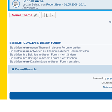
Schnellsuche
Letzter Beitrag von
Robert Beer
«
01.05.2006, 10:41
Antworten:
1
Neues Thema
9
BERECHTIGUNGEN IN DIESEM FORUM
Sie dürfen
keine
neuen Themen in diesem Forum erstellen.
Sie dürfen
keine
Antworten zu Themen in diesem Forum erstellen.
Sie dürfen Ihre Beiträge in diesem Forum
nicht
ändern.
Sie dürfen Ihre Beiträge in diesem Forum
nicht
löschen.
Sie dürfen
keine
Dateianhänge in diesem Forum erstellen.
Foren-Übersicht
Powered by
ph
Deutsche
Datens