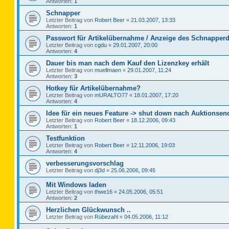
Antworten:
1
Schnapper
Letzter Beitrag von
Robert Beer
«
21.03.2007, 13:33
Antworten:
1
Passwort für Artikelübernahme / Anzeige des Schnapperd
Letzter Beitrag von
cgdu
«
29.01.2007, 20:00
Antworten:
4
Dauer bis man nach dem Kauf den Lizenzkey erhält
Letzter Beitrag von
muellmaen
«
29.01.2007, 11:24
Antworten:
3
Hotkey für Artikelübernahme?
Letzter Beitrag von
mURALTO77
«
18.01.2007, 17:20
Antworten:
4
Idee für ein neues Feature -> shut down nach Auktionsen
Letzter Beitrag von
Robert Beer
«
18.12.2006, 09:43
Antworten:
1
Testfunktion
Letzter Beitrag von
Robert Beer
«
12.11.2006, 19:03
Antworten:
4
verbesserungsvorschlag
Letzter Beitrag von
dj3d
«
25.06.2006, 09:45
Mit Windows laden
Letzter Beitrag von
thwe16
«
24.05.2006, 05:51
Antworten:
2
Herzlichen Glückwunsch ..
Letzter Beitrag von
Rübezahl
«
04.05.2006, 11:12