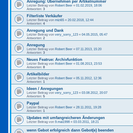
Anregung: Übernehmen per Artikelnummer
Letzter Beitrag von
Robert Beer
«
01.02.2019, 18:06
Antworten:
3
Filterliste Verkäufer
Letzter Beitrag von
mizi65
«
20.02.2018, 12:44
Antworten:
4
Anregung und Dank
Letzter Beitrag von
very_sorry_123
«
04.05.2015, 05:47
Antworten:
2
Anregung
Letzter Beitrag von
Robert Beer
«
07.11.2013, 15:20
Antworten:
3
Neues Featrue: Archivfunktion
Letzter Beitrag von
Robert Beer
«
01.08.2013, 23:53
Antworten:
8
Artikelbilder
Letzter Beitrag von
Robert Beer
«
05.11.2012, 12:36
Antworten:
1
Ideen / Anregungen
Letzter Beitrag von
very_sorry_123
«
03.08.2012, 20:07
Antworten:
5
Paypal
Letzter Beitrag von
Robert Beer
«
28.11.2011, 19:28
Antworten:
1
Updates mit umfangreicheren Änderungen
Letzter Beitrag von
9.mai1998
«
03.03.2011, 18:21
wenn Gebot erfolgreich dann Gebot(e) beenden