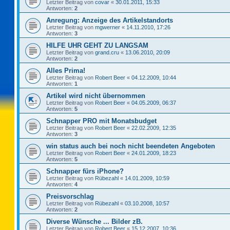
Letzter Beitrag von
covar
«
30.01.2011, 15:33
Antworten:
2
Anregung: Anzeige des Artikelstandorts
Letzter Beitrag von
mgwerner
«
14.11.2010, 17:26
Antworten:
3
HILFE UHR GEHT ZU LANGSAM
Letzter Beitrag von
grand.cru
«
13.06.2010, 20:09
Antworten:
2
Alles Prima!
Letzter Beitrag von
Robert Beer
«
04.12.2009, 10:44
Antworten:
1
Artikel wird nicht übernommen
Letzter Beitrag von
Robert Beer
«
04.05.2009, 06:37
Antworten:
5
Schnapper PRO mit Monatsbudget
Letzter Beitrag von
Robert Beer
«
22.02.2009, 12:35
Antworten:
3
win status auch bei noch nicht beendeten Angeboten
Letzter Beitrag von
Robert Beer
«
24.01.2009, 18:23
Antworten:
5
Schnapper fürs iPhone?
Letzter Beitrag von
Rübezahl
«
14.01.2009, 10:59
Antworten:
4
Preisvorschlag
Letzter Beitrag von
Rübezahl
«
03.10.2008, 10:57
Antworten:
2
Diverse Wünsche ... Bilder zB.
Letzter Beitrag von
Robert Beer
«
15.12.2007, 10:36