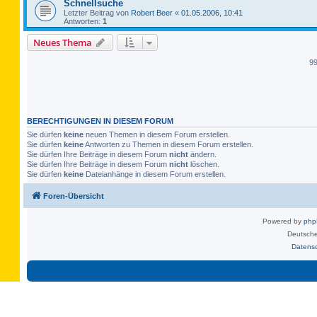
Schnellsuche
Letzter Beitrag von
Robert Beer
«
01.05.2006, 10:41
Antworten:
1
Neues Thema
9
BERECHTIGUNGEN IN DIESEM FORUM
Sie dürfen
keine
neuen Themen in diesem Forum erstellen.
Sie dürfen
keine
Antworten zu Themen in diesem Forum erstellen.
Sie dürfen Ihre Beiträge in diesem Forum
nicht
ändern.
Sie dürfen Ihre Beiträge in diesem Forum
nicht
löschen.
Sie dürfen
keine
Dateianhänge in diesem Forum erstellen.
Foren-Übersicht
Powered by
ph
Deutsche
Datens