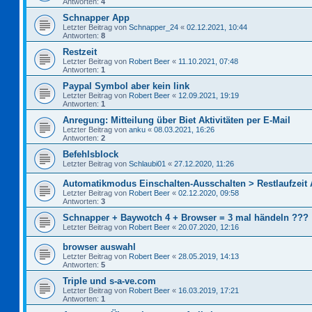
Antworten:
4
Schnapper App
Letzter Beitrag von
Schnapper_24
«
02.12.2021, 10:44
Antworten:
8
Restzeit
Letzter Beitrag von
Robert Beer
«
11.10.2021, 07:48
Antworten:
1
Paypal Symbol aber kein link
Letzter Beitrag von
Robert Beer
«
12.09.2021, 19:19
Antworten:
1
Anregung: Mitteilung über Biet Aktivitäten per E-Mail
Letzter Beitrag von
anku
«
08.03.2021, 16:26
Antworten:
2
Befehlsblock
Letzter Beitrag von
Schlaubi01
«
27.12.2020, 11:26
Automatikmodus Einschalten-Ausschalten > Restlaufzeit
Letzter Beitrag von
Robert Beer
«
02.12.2020, 09:58
Antworten:
3
Schnapper + Baywotch 4 + Browser = 3 mal händeln ???
Letzter Beitrag von
Robert Beer
«
20.07.2020, 12:16
browser auswahl
Letzter Beitrag von
Robert Beer
«
28.05.2019, 14:13
Antworten:
5
Triple und s-a-ve.com
Letzter Beitrag von
Robert Beer
«
16.03.2019, 17:21
Antworten:
1