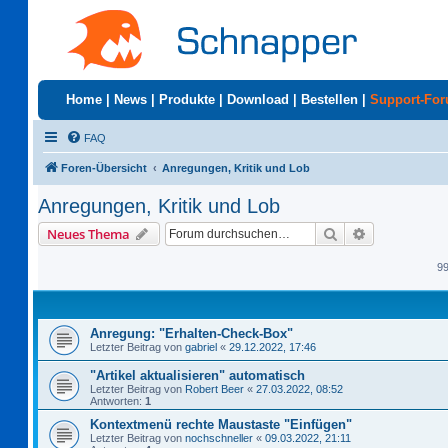
Home
|
News
|
Produkte
|
Download
|
Bestellen
|
Support-Fo
FAQ
Foren-Übersicht
Anregungen, Kritik und Lob
Anregungen, Kritik und Lob
Suche
Erweiterte S
Neues Thema
9
Anregung: "Erhalten-Check-Box"
Letzter Beitrag von
gabriel
«
29.12.2022, 17:46
"Artikel aktualisieren" automatisch
Letzter Beitrag von
Robert Beer
«
27.03.2022, 08:52
Antworten:
1
Kontextmenü rechte Maustaste "Einfügen"
Letzter Beitrag von
nochschneller
«
09.03.2022, 21:11