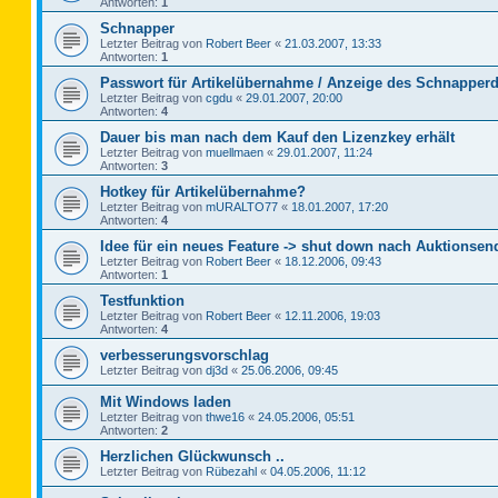
Antworten:
1
Schnapper
Letzter Beitrag von
Robert Beer
«
21.03.2007, 13:33
Antworten:
1
Passwort für Artikelübernahme / Anzeige des Schnapperd
Letzter Beitrag von
cgdu
«
29.01.2007, 20:00
Antworten:
4
Dauer bis man nach dem Kauf den Lizenzkey erhält
Letzter Beitrag von
muellmaen
«
29.01.2007, 11:24
Antworten:
3
Hotkey für Artikelübernahme?
Letzter Beitrag von
mURALTO77
«
18.01.2007, 17:20
Antworten:
4
Idee für ein neues Feature -> shut down nach Auktionsen
Letzter Beitrag von
Robert Beer
«
18.12.2006, 09:43
Antworten:
1
Testfunktion
Letzter Beitrag von
Robert Beer
«
12.11.2006, 19:03
Antworten:
4
verbesserungsvorschlag
Letzter Beitrag von
dj3d
«
25.06.2006, 09:45
Mit Windows laden
Letzter Beitrag von
thwe16
«
24.05.2006, 05:51
Antworten:
2
Herzlichen Glückwunsch ..
Letzter Beitrag von
Rübezahl
«
04.05.2006, 11:12