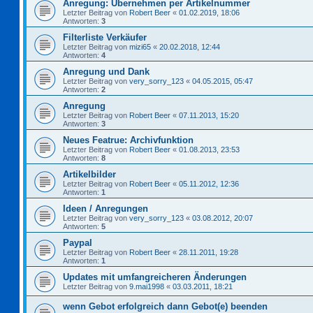
Anregung: Übernehmen per Artikelnummer
Letzter Beitrag von
Robert Beer
«
01.02.2019, 18:06
Antworten:
3
Filterliste Verkäufer
Letzter Beitrag von
mizi65
«
20.02.2018, 12:44
Antworten:
4
Anregung und Dank
Letzter Beitrag von
very_sorry_123
«
04.05.2015, 05:47
Antworten:
2
Anregung
Letzter Beitrag von
Robert Beer
«
07.11.2013, 15:20
Antworten:
3
Neues Featrue: Archivfunktion
Letzter Beitrag von
Robert Beer
«
01.08.2013, 23:53
Antworten:
8
Artikelbilder
Letzter Beitrag von
Robert Beer
«
05.11.2012, 12:36
Antworten:
1
Ideen / Anregungen
Letzter Beitrag von
very_sorry_123
«
03.08.2012, 20:07
Antworten:
5
Paypal
Letzter Beitrag von
Robert Beer
«
28.11.2011, 19:28
Antworten:
1
Updates mit umfangreicheren Änderungen
Letzter Beitrag von
9.mai1998
«
03.03.2011, 18:21
wenn Gebot erfolgreich dann Gebot(e) beenden