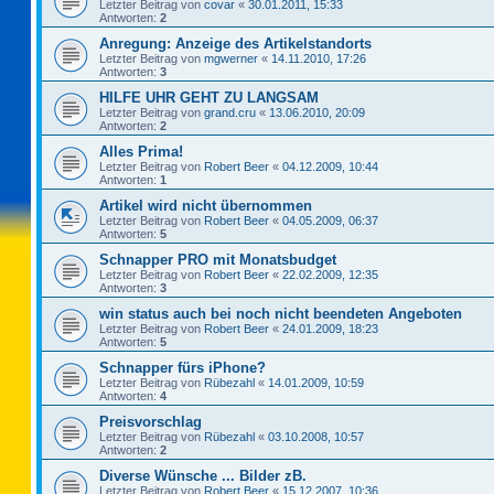
Letzter Beitrag von
covar
«
30.01.2011, 15:33
Antworten:
2
Anregung: Anzeige des Artikelstandorts
Letzter Beitrag von
mgwerner
«
14.11.2010, 17:26
Antworten:
3
HILFE UHR GEHT ZU LANGSAM
Letzter Beitrag von
grand.cru
«
13.06.2010, 20:09
Antworten:
2
Alles Prima!
Letzter Beitrag von
Robert Beer
«
04.12.2009, 10:44
Antworten:
1
Artikel wird nicht übernommen
Letzter Beitrag von
Robert Beer
«
04.05.2009, 06:37
Antworten:
5
Schnapper PRO mit Monatsbudget
Letzter Beitrag von
Robert Beer
«
22.02.2009, 12:35
Antworten:
3
win status auch bei noch nicht beendeten Angeboten
Letzter Beitrag von
Robert Beer
«
24.01.2009, 18:23
Antworten:
5
Schnapper fürs iPhone?
Letzter Beitrag von
Rübezahl
«
14.01.2009, 10:59
Antworten:
4
Preisvorschlag
Letzter Beitrag von
Rübezahl
«
03.10.2008, 10:57
Antworten:
2
Diverse Wünsche ... Bilder zB.
Letzter Beitrag von
Robert Beer
«
15.12.2007, 10:36