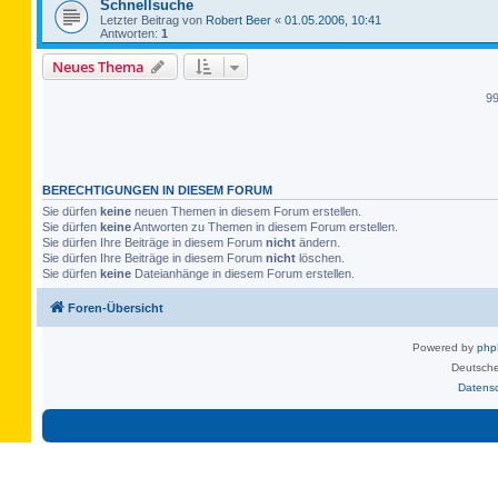
Schnellsuche
Letzter Beitrag von
Robert Beer
«
01.05.2006, 10:41
Antworten:
1
Neues Thema
9
BERECHTIGUNGEN IN DIESEM FORUM
Sie dürfen
keine
neuen Themen in diesem Forum erstellen.
Sie dürfen
keine
Antworten zu Themen in diesem Forum erstellen.
Sie dürfen Ihre Beiträge in diesem Forum
nicht
ändern.
Sie dürfen Ihre Beiträge in diesem Forum
nicht
löschen.
Sie dürfen
keine
Dateianhänge in diesem Forum erstellen.
Foren-Übersicht
Powered by
ph
Deutsche
Datens