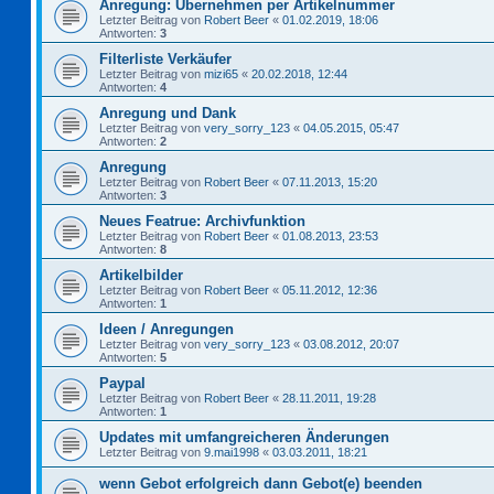
Anregung: Übernehmen per Artikelnummer
Letzter Beitrag von
Robert Beer
«
01.02.2019, 18:06
Antworten:
3
Filterliste Verkäufer
Letzter Beitrag von
mizi65
«
20.02.2018, 12:44
Antworten:
4
Anregung und Dank
Letzter Beitrag von
very_sorry_123
«
04.05.2015, 05:47
Antworten:
2
Anregung
Letzter Beitrag von
Robert Beer
«
07.11.2013, 15:20
Antworten:
3
Neues Featrue: Archivfunktion
Letzter Beitrag von
Robert Beer
«
01.08.2013, 23:53
Antworten:
8
Artikelbilder
Letzter Beitrag von
Robert Beer
«
05.11.2012, 12:36
Antworten:
1
Ideen / Anregungen
Letzter Beitrag von
very_sorry_123
«
03.08.2012, 20:07
Antworten:
5
Paypal
Letzter Beitrag von
Robert Beer
«
28.11.2011, 19:28
Antworten:
1
Updates mit umfangreicheren Änderungen
Letzter Beitrag von
9.mai1998
«
03.03.2011, 18:21
wenn Gebot erfolgreich dann Gebot(e) beenden