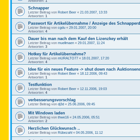
Antworten:
1
Schnapper
Letzter Beitrag von
Robert Beer
«
21.03.2007, 13:33
Antworten:
1
Passwort für Artikelübernahme / Anzeige des Schnapperd
Letzter Beitrag von
cgdu
«
29.01.2007, 20:00
Antworten:
4
Dauer bis man nach dem Kauf den Lizenzkey erhält
Letzter Beitrag von
muellmaen
«
29.01.2007, 11:24
Antworten:
3
Hotkey für Artikelübernahme?
Letzter Beitrag von
mURALTO77
«
18.01.2007, 17:20
Antworten:
4
Idee für ein neues Feature -> shut down nach Auktionsen
Letzter Beitrag von
Robert Beer
«
18.12.2006, 09:43
Antworten:
1
Testfunktion
Letzter Beitrag von
Robert Beer
«
12.11.2006, 19:03
Antworten:
4
verbesserungsvorschlag
Letzter Beitrag von
dj3d
«
25.06.2006, 09:45
Mit Windows laden
Letzter Beitrag von
thwe16
«
24.05.2006, 05:51
Antworten:
2
Herzlichen Glückwunsch ..
Letzter Beitrag von
Rübezahl
«
04.05.2006, 11:12