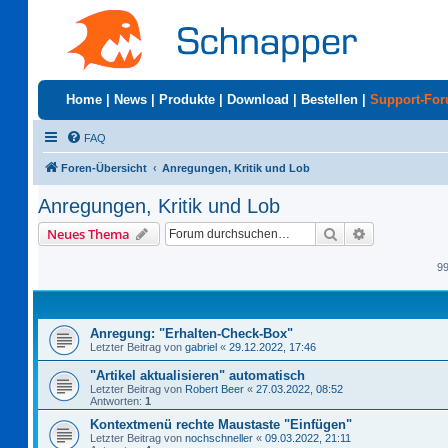
Home
|
News
|
Produkte
|
Download
|
Bestellen
|
Support-Fo
FAQ
Foren-Übersicht
Anregungen, Kritik und Lob
Anregungen, Kritik und Lob
Suche
Erweiterte S
Neues Thema
9
Anregung: "Erhalten-Check-Box"
Letzter Beitrag von
gabriel
«
29.12.2022, 17:46
"Artikel aktualisieren" automatisch
Letzter Beitrag von
Robert Beer
«
27.03.2022, 08:52
Antworten:
1
Kontextmenü rechte Maustaste "Einfügen"
Letzter Beitrag von
nochschneller
«
09.03.2022, 21:11