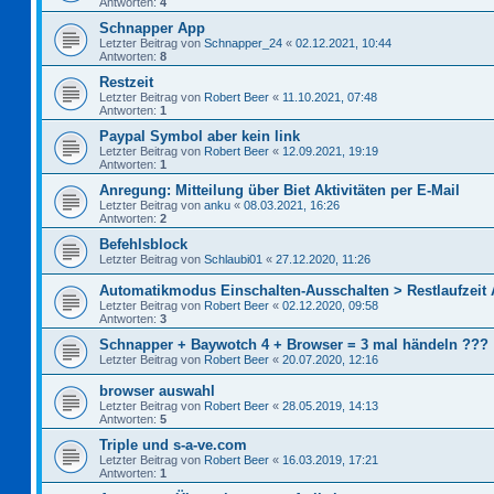
Antworten:
4
Schnapper App
Letzter Beitrag von
Schnapper_24
«
02.12.2021, 10:44
Antworten:
8
Restzeit
Letzter Beitrag von
Robert Beer
«
11.10.2021, 07:48
Antworten:
1
Paypal Symbol aber kein link
Letzter Beitrag von
Robert Beer
«
12.09.2021, 19:19
Antworten:
1
Anregung: Mitteilung über Biet Aktivitäten per E-Mail
Letzter Beitrag von
anku
«
08.03.2021, 16:26
Antworten:
2
Befehlsblock
Letzter Beitrag von
Schlaubi01
«
27.12.2020, 11:26
Automatikmodus Einschalten-Ausschalten > Restlaufzeit
Letzter Beitrag von
Robert Beer
«
02.12.2020, 09:58
Antworten:
3
Schnapper + Baywotch 4 + Browser = 3 mal händeln ???
Letzter Beitrag von
Robert Beer
«
20.07.2020, 12:16
browser auswahl
Letzter Beitrag von
Robert Beer
«
28.05.2019, 14:13
Antworten:
5
Triple und s-a-ve.com
Letzter Beitrag von
Robert Beer
«
16.03.2019, 17:21
Antworten:
1