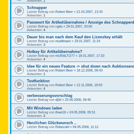
Antworten:
1
Schnapper
Letzter Beitrag von
Robert Beer
«
21.03.2007, 13:33
Antworten:
1
Passwort für Artikelübernahme / Anzeige des Schnapperd
Letzter Beitrag von
cgdu
«
29.01.2007, 20:00
Antworten:
4
Dauer bis man nach dem Kauf den Lizenzkey erhält
Letzter Beitrag von
muellmaen
«
29.01.2007, 11:24
Antworten:
3
Hotkey für Artikelübernahme?
Letzter Beitrag von
mURALTO77
«
18.01.2007, 17:20
Antworten:
4
Idee für ein neues Feature -> shut down nach Auktionsen
Letzter Beitrag von
Robert Beer
«
18.12.2006, 09:43
Antworten:
1
Testfunktion
Letzter Beitrag von
Robert Beer
«
12.11.2006, 19:03
Antworten:
4
verbesserungsvorschlag
Letzter Beitrag von
dj3d
«
25.06.2006, 09:45
Mit Windows laden
Letzter Beitrag von
thwe16
«
24.05.2006, 05:51
Antworten:
2
Herzlichen Glückwunsch ..
Letzter Beitrag von
Rübezahl
«
04.05.2006, 11:12