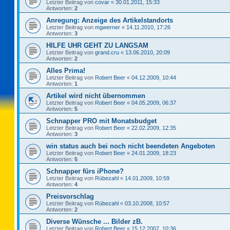
Letzter Beitrag von
covar
«
30.01.2011, 15:33
Antworten:
2
Anregung: Anzeige des Artikelstandorts
Letzter Beitrag von
mgwerner
«
14.11.2010, 17:26
Antworten:
3
HILFE UHR GEHT ZU LANGSAM
Letzter Beitrag von
grand.cru
«
13.06.2010, 20:09
Antworten:
2
Alles Prima!
Letzter Beitrag von
Robert Beer
«
04.12.2009, 10:44
Antworten:
1
Artikel wird nicht übernommen
Letzter Beitrag von
Robert Beer
«
04.05.2009, 06:37
Antworten:
5
Schnapper PRO mit Monatsbudget
Letzter Beitrag von
Robert Beer
«
22.02.2009, 12:35
Antworten:
3
win status auch bei noch nicht beendeten Angeboten
Letzter Beitrag von
Robert Beer
«
24.01.2009, 18:23
Antworten:
5
Schnapper fürs iPhone?
Letzter Beitrag von
Rübezahl
«
14.01.2009, 10:59
Antworten:
4
Preisvorschlag
Letzter Beitrag von
Rübezahl
«
03.10.2008, 10:57
Antworten:
2
Diverse Wünsche ... Bilder zB.
Letzter Beitrag von
Robert Beer
«
15.12.2007, 10:36