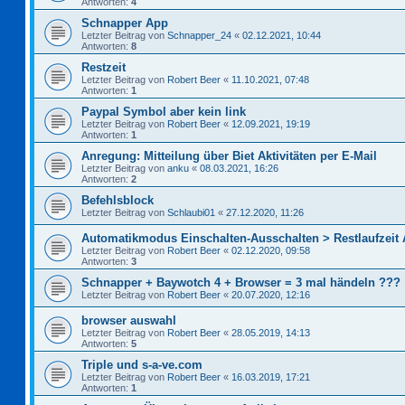
Antworten:
4
Schnapper App
Letzter Beitrag von
Schnapper_24
«
02.12.2021, 10:44
Antworten:
8
Restzeit
Letzter Beitrag von
Robert Beer
«
11.10.2021, 07:48
Antworten:
1
Paypal Symbol aber kein link
Letzter Beitrag von
Robert Beer
«
12.09.2021, 19:19
Antworten:
1
Anregung: Mitteilung über Biet Aktivitäten per E-Mail
Letzter Beitrag von
anku
«
08.03.2021, 16:26
Antworten:
2
Befehlsblock
Letzter Beitrag von
Schlaubi01
«
27.12.2020, 11:26
Automatikmodus Einschalten-Ausschalten > Restlaufzeit
Letzter Beitrag von
Robert Beer
«
02.12.2020, 09:58
Antworten:
3
Schnapper + Baywotch 4 + Browser = 3 mal händeln ???
Letzter Beitrag von
Robert Beer
«
20.07.2020, 12:16
browser auswahl
Letzter Beitrag von
Robert Beer
«
28.05.2019, 14:13
Antworten:
5
Triple und s-a-ve.com
Letzter Beitrag von
Robert Beer
«
16.03.2019, 17:21
Antworten:
1