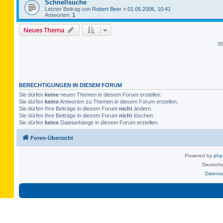
Schnellsuche
Letzter Beitrag von
Robert Beer
«
01.05.2006, 10:41
Antworten:
1
Neues Thema
9
BERECHTIGUNGEN IN DIESEM FORUM
Sie dürfen
keine
neuen Themen in diesem Forum erstellen.
Sie dürfen
keine
Antworten zu Themen in diesem Forum erstellen.
Sie dürfen Ihre Beiträge in diesem Forum
nicht
ändern.
Sie dürfen Ihre Beiträge in diesem Forum
nicht
löschen.
Sie dürfen
keine
Dateianhänge in diesem Forum erstellen.
Foren-Übersicht
Powered by
ph
Deutsche
Datens