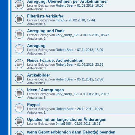
Anregung: Übernehmen per Artikelnummer
Letzter Beitrag von
Robert Beer
«
01.02.2019, 18:06
Antworten:
3
Filterliste Verkäufer
Letzter Beitrag von
mizi65
«
20.02.2018, 12:44
Antworten:
4
Anregung und Dank
Letzter Beitrag von
very_sorry_123
«
04.05.2015, 05:47
Antworten:
2
Anregung
Letzter Beitrag von
Robert Beer
«
07.11.2013, 15:20
Antworten:
3
Neues Featrue: Archivfunktion
Letzter Beitrag von
Robert Beer
«
01.08.2013, 23:53
Antworten:
8
Artikelbilder
Letzter Beitrag von
Robert Beer
«
05.11.2012, 12:36
Antworten:
1
Ideen / Anregungen
Letzter Beitrag von
very_sorry_123
«
03.08.2012, 20:07
Antworten:
5
Paypal
Letzter Beitrag von
Robert Beer
«
28.11.2011, 19:28
Antworten:
1
Updates mit umfangreicheren Änderungen
Letzter Beitrag von
9.mai1998
«
03.03.2011, 18:21
wenn Gebot erfolgreich dann Gebot(e) beenden