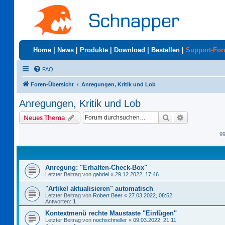
Home
|
News
|
Produkte
|
Download
|
Bestellen
|
Support-Fo
FAQ
Foren-Übersicht
Anregungen, Kritik und Lob
Anregungen, Kritik und Lob
Suche
Erweiterte S
Neues Thema
9
Anregung: "Erhalten-Check-Box"
Letzter Beitrag von
gabriel
«
29.12.2022, 17:46
"Artikel aktualisieren" automatisch
Letzter Beitrag von
Robert Beer
«
27.03.2022, 08:52
Antworten:
1
Kontextmenü rechte Maustaste "Einfügen"
Letzter Beitrag von
nochschneller
«
09.03.2022, 21:11