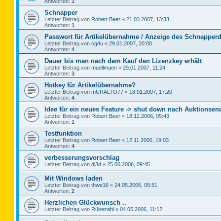
Antworten:
1
Schnapper
Letzter Beitrag von
Robert Beer
«
21.03.2007, 13:33
Antworten:
1
Passwort für Artikelübernahme / Anzeige des Schnapperd
Letzter Beitrag von
cgdu
«
29.01.2007, 20:00
Antworten:
4
Dauer bis man nach dem Kauf den Lizenzkey erhält
Letzter Beitrag von
muellmaen
«
29.01.2007, 11:24
Antworten:
3
Hotkey für Artikelübernahme?
Letzter Beitrag von
mURALTO77
«
18.01.2007, 17:20
Antworten:
4
Idee für ein neues Feature -> shut down nach Auktionsen
Letzter Beitrag von
Robert Beer
«
18.12.2006, 09:43
Antworten:
1
Testfunktion
Letzter Beitrag von
Robert Beer
«
12.11.2006, 19:03
Antworten:
4
verbesserungsvorschlag
Letzter Beitrag von
dj3d
«
25.06.2006, 09:45
Mit Windows laden
Letzter Beitrag von
thwe16
«
24.05.2006, 05:51
Antworten:
2
Herzlichen Glückwunsch ..
Letzter Beitrag von
Rübezahl
«
04.05.2006, 11:12