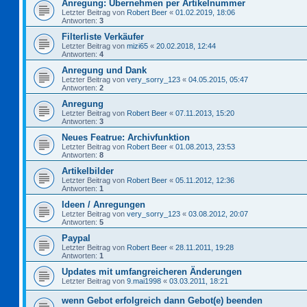
Anregung: Übernehmen per Artikelnummer
Letzter Beitrag von
Robert Beer
«
01.02.2019, 18:06
Antworten:
3
Filterliste Verkäufer
Letzter Beitrag von
mizi65
«
20.02.2018, 12:44
Antworten:
4
Anregung und Dank
Letzter Beitrag von
very_sorry_123
«
04.05.2015, 05:47
Antworten:
2
Anregung
Letzter Beitrag von
Robert Beer
«
07.11.2013, 15:20
Antworten:
3
Neues Featrue: Archivfunktion
Letzter Beitrag von
Robert Beer
«
01.08.2013, 23:53
Antworten:
8
Artikelbilder
Letzter Beitrag von
Robert Beer
«
05.11.2012, 12:36
Antworten:
1
Ideen / Anregungen
Letzter Beitrag von
very_sorry_123
«
03.08.2012, 20:07
Antworten:
5
Paypal
Letzter Beitrag von
Robert Beer
«
28.11.2011, 19:28
Antworten:
1
Updates mit umfangreicheren Änderungen
Letzter Beitrag von
9.mai1998
«
03.03.2011, 18:21
wenn Gebot erfolgreich dann Gebot(e) beenden