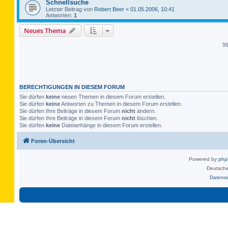
Schnellsuche
Letzter Beitrag von
Robert Beer
«
01.05.2006, 10:41
Antworten:
1
Neues Thema
9
BERECHTIGUNGEN IN DIESEM FORUM
Sie dürfen
keine
neuen Themen in diesem Forum erstellen.
Sie dürfen
keine
Antworten zu Themen in diesem Forum erstellen.
Sie dürfen Ihre Beiträge in diesem Forum
nicht
ändern.
Sie dürfen Ihre Beiträge in diesem Forum
nicht
löschen.
Sie dürfen
keine
Dateianhänge in diesem Forum erstellen.
Foren-Übersicht
Powered by
ph
Deutsche
Datens