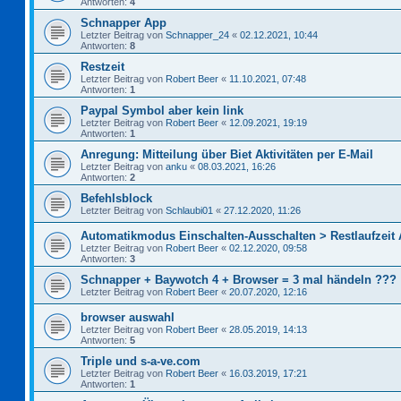
Antworten:
4
Schnapper App
Letzter Beitrag von
Schnapper_24
«
02.12.2021, 10:44
Antworten:
8
Restzeit
Letzter Beitrag von
Robert Beer
«
11.10.2021, 07:48
Antworten:
1
Paypal Symbol aber kein link
Letzter Beitrag von
Robert Beer
«
12.09.2021, 19:19
Antworten:
1
Anregung: Mitteilung über Biet Aktivitäten per E-Mail
Letzter Beitrag von
anku
«
08.03.2021, 16:26
Antworten:
2
Befehlsblock
Letzter Beitrag von
Schlaubi01
«
27.12.2020, 11:26
Automatikmodus Einschalten-Ausschalten > Restlaufzeit
Letzter Beitrag von
Robert Beer
«
02.12.2020, 09:58
Antworten:
3
Schnapper + Baywotch 4 + Browser = 3 mal händeln ???
Letzter Beitrag von
Robert Beer
«
20.07.2020, 12:16
browser auswahl
Letzter Beitrag von
Robert Beer
«
28.05.2019, 14:13
Antworten:
5
Triple und s-a-ve.com
Letzter Beitrag von
Robert Beer
«
16.03.2019, 17:21
Antworten:
1