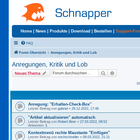
Home
|
News
|
Produkte
|
Download
|
Bestellen
|
Support-Fo
FAQ
Foren-Übersicht
Anregungen, Kritik und Lob
Anregungen, Kritik und Lob
Suche
Erweiterte S
Neues Thema
9
Anregung: "Erhalten-Check-Box"
Letzter Beitrag von
gabriel
«
29.12.2022, 17:46
"Artikel aktualisieren" automatisch
Letzter Beitrag von
Robert Beer
«
27.03.2022, 08:52
Antworten:
1
Kontextmenü rechte Maustaste "Einfügen"
Letzter Beitrag von
nochschneller
«
09.03.2022, 21:11