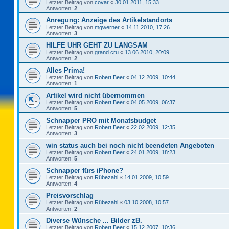
Letzter Beitrag von
covar
«
30.01.2011, 15:33
Antworten:
2
Anregung: Anzeige des Artikelstandorts
Letzter Beitrag von
mgwerner
«
14.11.2010, 17:26
Antworten:
3
HILFE UHR GEHT ZU LANGSAM
Letzter Beitrag von
grand.cru
«
13.06.2010, 20:09
Antworten:
2
Alles Prima!
Letzter Beitrag von
Robert Beer
«
04.12.2009, 10:44
Antworten:
1
Artikel wird nicht übernommen
Letzter Beitrag von
Robert Beer
«
04.05.2009, 06:37
Antworten:
5
Schnapper PRO mit Monatsbudget
Letzter Beitrag von
Robert Beer
«
22.02.2009, 12:35
Antworten:
3
win status auch bei noch nicht beendeten Angeboten
Letzter Beitrag von
Robert Beer
«
24.01.2009, 18:23
Antworten:
5
Schnapper fürs iPhone?
Letzter Beitrag von
Rübezahl
«
14.01.2009, 10:59
Antworten:
4
Preisvorschlag
Letzter Beitrag von
Rübezahl
«
03.10.2008, 10:57
Antworten:
2
Diverse Wünsche ... Bilder zB.
Letzter Beitrag von
Robert Beer
«
15.12.2007, 10:36