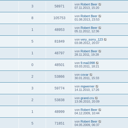
von
Robert Beer
3
58971
07.11.2013, 15:20
von
Robert Beer
8
105753
01.08.2013, 23:53
von
Robert Beer
1
48953
05.11.2012, 12:36
von
very_sorry_123
5
81849
03.08.2012, 20:07
von
Robert Beer
1
48797
28.11.2011, 19:28
von
9.mai1998
0
48501
03.03.2011, 18:21
von
covar
2
53866
30.01.2011, 15:33
von
mgwerner
3
59774
14.11.2010, 17:26
von
grand.cru
2
53838
13.06.2010, 20:09
von
Robert Beer
1
48999
04.12.2009, 10:44
von
Robert Beer
5
71851
04.05.2009, 06:37