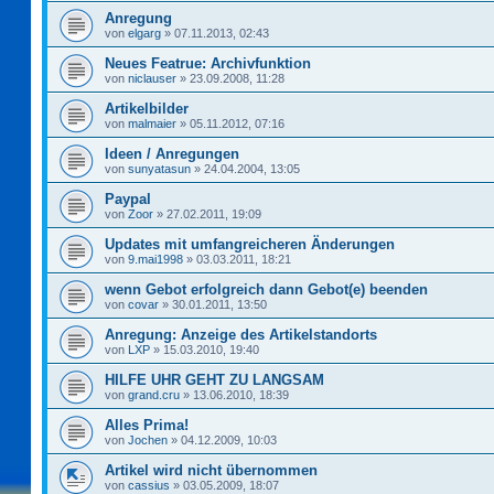
Anregung
von
elgarg
»
07.11.2013, 02:43
Neues Featrue: Archivfunktion
von
niclauser
»
23.09.2008, 11:28
Artikelbilder
von
malmaier
»
05.11.2012, 07:16
Ideen / Anregungen
von
sunyatasun
»
24.04.2004, 13:05
Paypal
von
Zoor
»
27.02.2011, 19:09
Updates mit umfangreicheren Änderungen
von
9.mai1998
»
03.03.2011, 18:21
wenn Gebot erfolgreich dann Gebot(e) beenden
von
covar
»
30.01.2011, 13:50
Anregung: Anzeige des Artikelstandorts
von
LXP
»
15.03.2010, 19:40
HILFE UHR GEHT ZU LANGSAM
von
grand.cru
»
13.06.2010, 18:39
Alles Prima!
von
Jochen
»
04.12.2009, 10:03
Artikel wird nicht übernommen
von
cassius
»
03.05.2009, 18:07