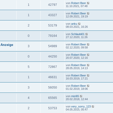
von
Robert Beer
1
42797
11.10.2021, 07:48
von
Robert Beer
1
43327
12.09.2021, 19:19
von
anku
2
53179
08.03.2021, 16:26
von
Schlaubi01
0
79164
27.12.2020, 11:26
 Anzeige
von
Robert Beer
3
54989
02.12.2020, 09:58
von
Robert Beer
0
44250
20.07.2020, 12:16
von
Robert Beer
5
72867
28.05.2019, 14:13
von
Robert Beer
1
46631
16.03.2019, 17:21
von
Robert Beer
3
56050
01.02.2019, 18:06
von
mizi65
4
65565
20.02.2018, 12:44
von
very_sorry_123
2
53753
04.05.2015, 05:47