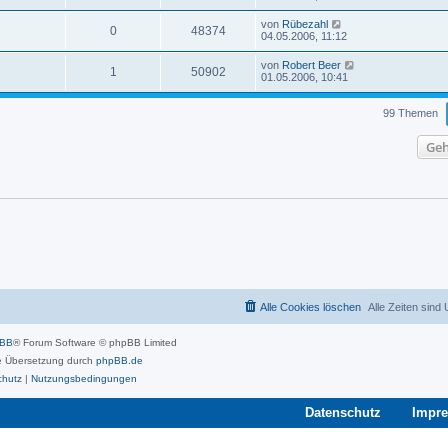
von
Rübezahl
0
48374
04.05.2006, 11:12
von
Robert Beer
1
50902
01.05.2006, 10:41
99 Themen
Geh
Alle Cookies löschen
Alle Zeiten sind
pBB
® Forum Software © phpBB Limited
 Übersetzung durch
phpBB.de
chutz
|
Nutzungsbedingungen
Datenschutz
Impr