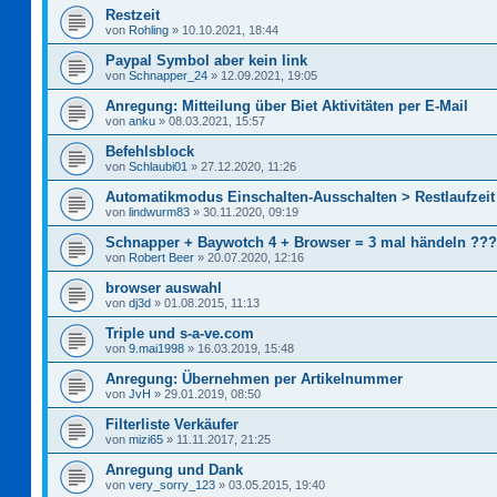
Restzeit
von
Rohling
»
10.10.2021, 18:44
Paypal Symbol aber kein link
von
Schnapper_24
»
12.09.2021, 19:05
Anregung: Mitteilung über Biet Aktivitäten per E-Mail
von
anku
»
08.03.2021, 15:57
Befehlsblock
von
Schlaubi01
»
27.12.2020, 11:26
Automatikmodus Einschalten-Ausschalten > Restlaufzeit
von
lindwurm83
»
30.11.2020, 09:19
Schnapper + Baywotch 4 + Browser = 3 mal händeln ???
von
Robert Beer
»
20.07.2020, 12:16
browser auswahl
von
dj3d
»
01.08.2015, 11:13
Triple und s-a-ve.com
von
9.mai1998
»
16.03.2019, 15:48
Anregung: Übernehmen per Artikelnummer
von
JvH
»
29.01.2019, 08:50
Filterliste Verkäufer
von
mizi65
»
11.11.2017, 21:25
Anregung und Dank
von
very_sorry_123
»
03.05.2015, 19:40