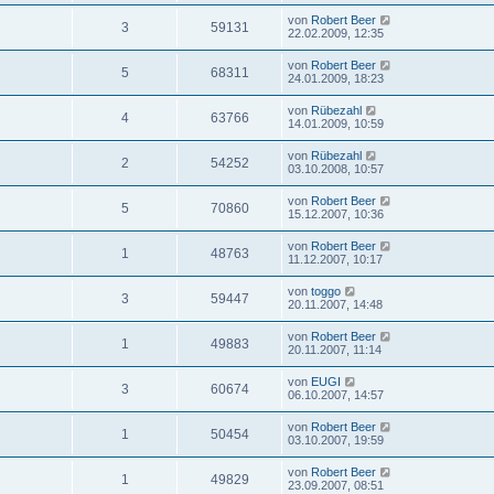
von
Robert Beer
3
59131
22.02.2009, 12:35
von
Robert Beer
5
68311
24.01.2009, 18:23
von
Rübezahl
4
63766
14.01.2009, 10:59
von
Rübezahl
2
54252
03.10.2008, 10:57
von
Robert Beer
5
70860
15.12.2007, 10:36
von
Robert Beer
1
48763
11.12.2007, 10:17
von
toggo
3
59447
20.11.2007, 14:48
von
Robert Beer
1
49883
20.11.2007, 11:14
von
EUGI
3
60674
06.10.2007, 14:57
von
Robert Beer
1
50454
03.10.2007, 19:59
von
Robert Beer
1
49829
23.09.2007, 08:51