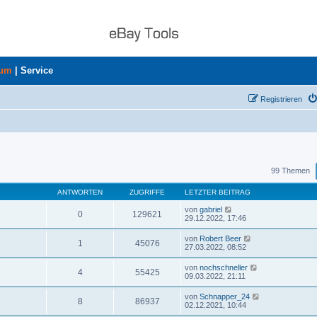
rum
|
Service
Registrieren
uche
99 Themen
ANTWORTEN
ZUGRIFFE
LETZTER BEITRAG
von
gabriel
0
129621
29.12.2022, 17:46
von
Robert Beer
1
45076
27.03.2022, 08:52
von
nochschneller
4
55425
09.03.2022, 21:11
von
Schnapper_24
8
86937
02.12.2021, 10:44