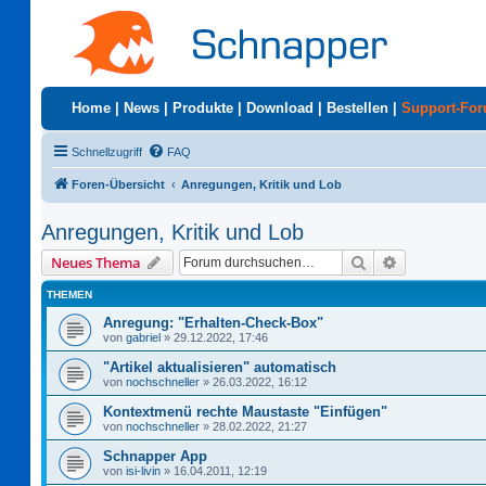
Home
|
News
|
Produkte
|
Download
|
Bestellen
|
Support-Fo
Schnellzugriff
FAQ
Foren-Übersicht
Anregungen, Kritik und Lob
Anregungen, Kritik und Lob
Suche
Erweiterte S
Neues Thema
THEMEN
Anregung: "Erhalten-Check-Box"
von
gabriel
»
29.12.2022, 17:46
"Artikel aktualisieren" automatisch
von
nochschneller
»
26.03.2022, 16:12
Kontextmenü rechte Maustaste "Einfügen"
von
nochschneller
»
28.02.2022, 21:27
Schnapper App
von
isi-livin
»
16.04.2011, 12:19