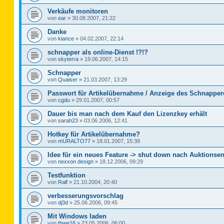
Verkäufe monitoren
von
ear
»
30.08.2007, 21:22
Danke
von
kiance
»
04.02.2007, 22:14
schnapper als online-Dienst !?!?
von
skyterra
»
19.06.2007, 14:15
Schnapper
von
Quaiser
»
21.03.2007, 13:29
Passwort für Artikelübernahme / Anzeige des Schnapper
von
cgdu
»
29.01.2007, 00:57
Dauer bis man nach dem Kauf den Lizenzkey erhält
von
sarah23
»
03.06.2006, 12:41
Hotkey für Artikelübernahme?
von
mURALTO77
»
18.01.2007, 15:38
Idee für ein neues Feature -> shut down nach Auktionse
von
nexxon design
»
18.12.2006, 09:29
Testfunktion
von
Ralf
»
21.10.2004, 20:40
verbesserungsvorschlag
von
dj3d
»
25.06.2006, 09:45
Mit Windows laden
von
thwe16
»
23.05.2006, 06:00