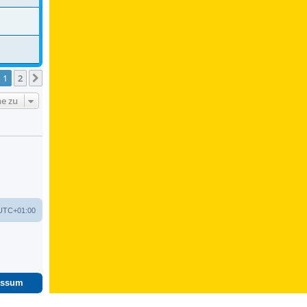
1
2
Nächste
e zu
UTC+01:00
essum