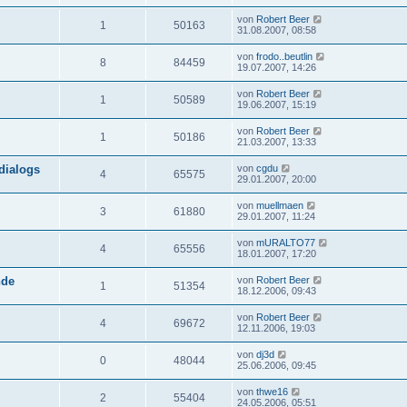
von
Robert Beer
1
50163
31.08.2007, 08:58
von
frodo..beutlin
8
84459
19.07.2007, 14:26
von
Robert Beer
1
50589
19.06.2007, 15:19
von
Robert Beer
1
50186
21.03.2007, 13:33
dialogs
von
cgdu
4
65575
29.01.2007, 20:00
von
muellmaen
3
61880
29.01.2007, 11:24
von
mURALTO77
4
65556
18.01.2007, 17:20
nde
von
Robert Beer
1
51354
18.12.2006, 09:43
von
Robert Beer
4
69672
12.11.2006, 19:03
von
dj3d
0
48044
25.06.2006, 09:45
von
thwe16
2
55404
24.05.2006, 05:51