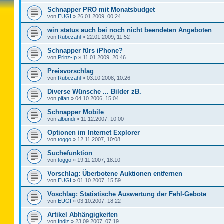
Schnapper PRO mit Monatsbudget
von
EUGI
»
26.01.2009, 00:24
win status auch bei noch nicht beendeten Angeboten
von
Rübezahl
»
22.01.2009, 11:52
Schnapper fürs iPhone?
von
Prinz-Ip
»
11.01.2009, 20:46
Preisvorschlag
von
Rübezahl
»
03.10.2008, 10:26
Diverse Wünsche ... Bilder zB.
von
pifan
»
04.10.2006, 15:04
Schnapper Mobile
von
albundi
»
11.12.2007, 10:00
Optionen im Internet Explorer
von
toggo
»
12.11.2007, 10:08
Suchefunktion
von
toggo
»
19.11.2007, 18:10
Vorschlag: Überbotene Auktionen entfernen
von
EUGI
»
01.10.2007, 15:59
Voschlag: Statistische Auswertung der Fehl-Gebote
von
EUGI
»
03.10.2007, 18:22
Artikel Abhängigkeiten
von
Indiz
»
23.09.2007, 07:19