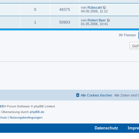
von
Rübezahl
0
48375
04.05.2006, 11:12
von
Robert Beer
1
50903
01.05.2006, 10:41
99 Themen
Geh
Alle Cookies löschen
Alle Zeiten sind
pBB
® Forum Software © phpBB Limited
 Übersetzung durch
phpBB.de
chutz
|
Nutzungsbedingungen
Datenschutz
Impr