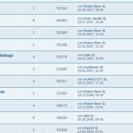
von
Robert Beer
1
50164
31.08.2007, 08:58
von
frodo..beutlin
8
84464
19.07.2007, 14:26
von
Robert Beer
1
50589
19.06.2007, 15:19
von
Robert Beer
1
50188
21.03.2007, 13:33
dialogs
von
cgdu
4
65576
29.01.2007, 20:00
von
muellmaen
3
61880
29.01.2007, 11:24
von
mURALTO77
4
65557
18.01.2007, 17:20
nde
von
Robert Beer
1
51355
18.12.2006, 09:43
von
Robert Beer
4
69673
12.11.2006, 19:03
von
dj3d
0
48044
25.06.2006, 09:45
von
thwe16
2
55406
24.05.2006, 05:51