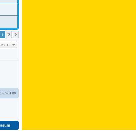
1
2
Nächste
e zu
UTC+01:00
essum