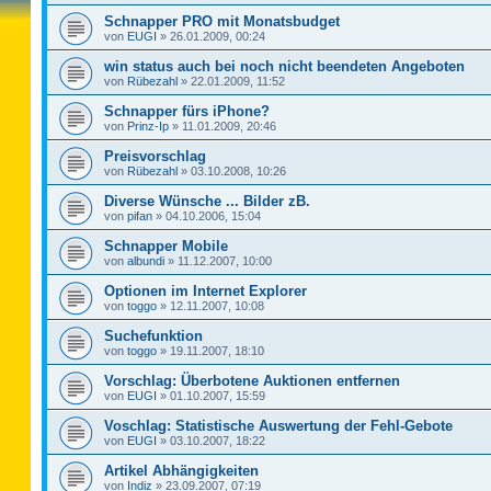
Schnapper PRO mit Monatsbudget
von
EUGI
»
26.01.2009, 00:24
win status auch bei noch nicht beendeten Angeboten
von
Rübezahl
»
22.01.2009, 11:52
Schnapper fürs iPhone?
von
Prinz-Ip
»
11.01.2009, 20:46
Preisvorschlag
von
Rübezahl
»
03.10.2008, 10:26
Diverse Wünsche ... Bilder zB.
von
pifan
»
04.10.2006, 15:04
Schnapper Mobile
von
albundi
»
11.12.2007, 10:00
Optionen im Internet Explorer
von
toggo
»
12.11.2007, 10:08
Suchefunktion
von
toggo
»
19.11.2007, 18:10
Vorschlag: Überbotene Auktionen entfernen
von
EUGI
»
01.10.2007, 15:59
Voschlag: Statistische Auswertung der Fehl-Gebote
von
EUGI
»
03.10.2007, 18:22
Artikel Abhängigkeiten
von
Indiz
»
23.09.2007, 07:19