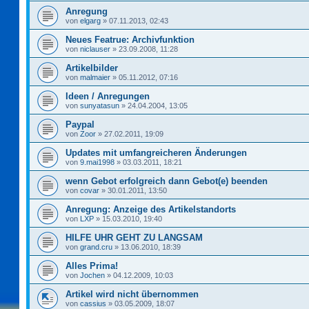
Anregung
von
elgarg
»
07.11.2013, 02:43
Neues Featrue: Archivfunktion
von
niclauser
»
23.09.2008, 11:28
Artikelbilder
von
malmaier
»
05.11.2012, 07:16
Ideen / Anregungen
von
sunyatasun
»
24.04.2004, 13:05
Paypal
von
Zoor
»
27.02.2011, 19:09
Updates mit umfangreicheren Änderungen
von
9.mai1998
»
03.03.2011, 18:21
wenn Gebot erfolgreich dann Gebot(e) beenden
von
covar
»
30.01.2011, 13:50
Anregung: Anzeige des Artikelstandorts
von
LXP
»
15.03.2010, 19:40
HILFE UHR GEHT ZU LANGSAM
von
grand.cru
»
13.06.2010, 18:39
Alles Prima!
von
Jochen
»
04.12.2009, 10:03
Artikel wird nicht übernommen
von
cassius
»
03.05.2009, 18:07