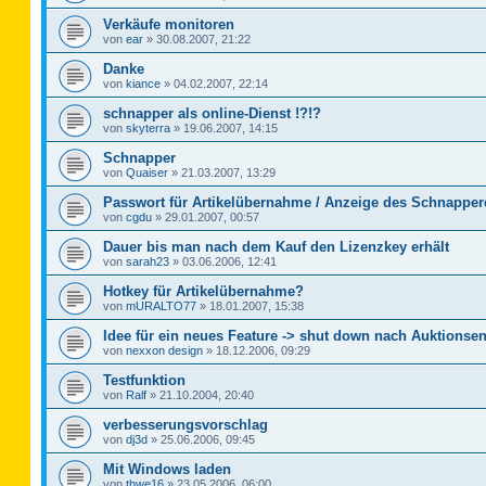
Verkäufe monitoren
von
ear
»
30.08.2007, 21:22
Danke
von
kiance
»
04.02.2007, 22:14
schnapper als online-Dienst !?!?
von
skyterra
»
19.06.2007, 14:15
Schnapper
von
Quaiser
»
21.03.2007, 13:29
Passwort für Artikelübernahme / Anzeige des Schnapper
von
cgdu
»
29.01.2007, 00:57
Dauer bis man nach dem Kauf den Lizenzkey erhält
von
sarah23
»
03.06.2006, 12:41
Hotkey für Artikelübernahme?
von
mURALTO77
»
18.01.2007, 15:38
Idee für ein neues Feature -> shut down nach Auktionse
von
nexxon design
»
18.12.2006, 09:29
Testfunktion
von
Ralf
»
21.10.2004, 20:40
verbesserungsvorschlag
von
dj3d
»
25.06.2006, 09:45
Mit Windows laden
von
thwe16
»
23.05.2006, 06:00