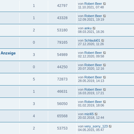
von
Robert Beer
1
42797
11.10.2021, 07:48
von
Robert Beer
1
43328
12.09.2021, 19:19
von
anku
2
53180
08.03.2021, 16:26
von
Schlaubi01
0
79165
27.12.2020, 11:26
 Anzeige
von
Robert Beer
3
54989
02.12.2020, 09:58
von
Robert Beer
0
44250
20.07.2020, 12:16
von
Robert Beer
5
72873
28.05.2019, 14:13
von
Robert Beer
1
46631
16.03.2019, 17:21
von
Robert Beer
3
56050
01.02.2019, 18:06
von
mizi65
4
65568
20.02.2018, 12:44
von
very_sorry_123
2
53753
04.05.2015, 05:47