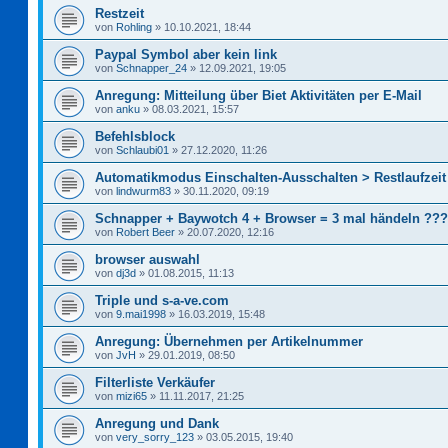
Restzeit
von
Rohling
»
10.10.2021, 18:44
Paypal Symbol aber kein link
von
Schnapper_24
»
12.09.2021, 19:05
Anregung: Mitteilung über Biet Aktivitäten per E-Mail
von
anku
»
08.03.2021, 15:57
Befehlsblock
von
Schlaubi01
»
27.12.2020, 11:26
Automatikmodus Einschalten-Ausschalten > Restlaufzeit
von
lindwurm83
»
30.11.2020, 09:19
Schnapper + Baywotch 4 + Browser = 3 mal händeln ???
von
Robert Beer
»
20.07.2020, 12:16
browser auswahl
von
dj3d
»
01.08.2015, 11:13
Triple und s-a-ve.com
von
9.mai1998
»
16.03.2019, 15:48
Anregung: Übernehmen per Artikelnummer
von
JvH
»
29.01.2019, 08:50
Filterliste Verkäufer
von
mizi65
»
11.11.2017, 21:25
Anregung und Dank
von
very_sorry_123
»
03.05.2015, 19:40