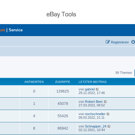
rum
|
Service
Registrieren
uche
99 Themen
ANTWORTEN
ZUGRIFFE
LETZTER BEITRAG
von
gabriel
0
129625
29.12.2022, 17:46
von
Robert Beer
1
45078
27.03.2022, 08:52
von
nochschneller
4
55426
09.03.2022, 21:11
von
Schnapper_24
8
86942
02.12.2021, 10:44