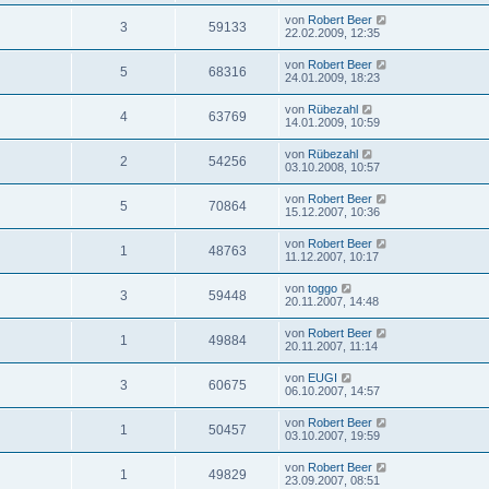
von
Robert Beer
3
59133
22.02.2009, 12:35
von
Robert Beer
5
68316
24.01.2009, 18:23
von
Rübezahl
4
63769
14.01.2009, 10:59
von
Rübezahl
2
54256
03.10.2008, 10:57
von
Robert Beer
5
70864
15.12.2007, 10:36
von
Robert Beer
1
48763
11.12.2007, 10:17
von
toggo
3
59448
20.11.2007, 14:48
von
Robert Beer
1
49884
20.11.2007, 11:14
von
EUGI
3
60675
06.10.2007, 14:57
von
Robert Beer
1
50457
03.10.2007, 19:59
von
Robert Beer
1
49829
23.09.2007, 08:51