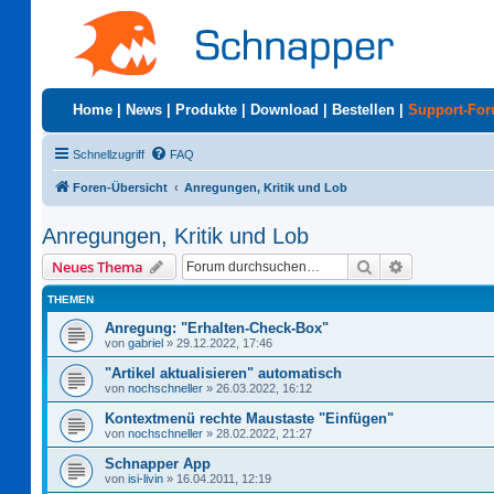
Home
|
News
|
Produkte
|
Download
|
Bestellen
|
Support-Fo
Schnellzugriff
FAQ
Foren-Übersicht
Anregungen, Kritik und Lob
Anregungen, Kritik und Lob
Suche
Erweiterte S
Neues Thema
THEMEN
Anregung: "Erhalten-Check-Box"
von
gabriel
»
29.12.2022, 17:46
"Artikel aktualisieren" automatisch
von
nochschneller
»
26.03.2022, 16:12
Kontextmenü rechte Maustaste "Einfügen"
von
nochschneller
»
28.02.2022, 21:27
Schnapper App
von
isi-livin
»
16.04.2011, 12:19