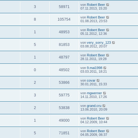
von
Robert Beer
3
58971
07.11.2013, 15:20
von
Robert Beer
8
105754
01.08.2013, 23:53
von
Robert Beer
1
48953
05.11.2012, 12:36
von
very_sorry_123
5
81853
03.08.2012, 20:07
von
Robert Beer
1
48797
28.11.2011, 19:28
von
9.mai1998
0
48502
03.03.2011, 18:21
von
covar
2
53866
30.01.2011, 15:33
von
mgwerner
3
59775
14.11.2010, 17:26
von
grand.cru
2
53838
13.06.2010, 20:09
von
Robert Beer
1
49000
04.12.2009, 10:44
von
Robert Beer
5
71851
04.05.2009, 06:37