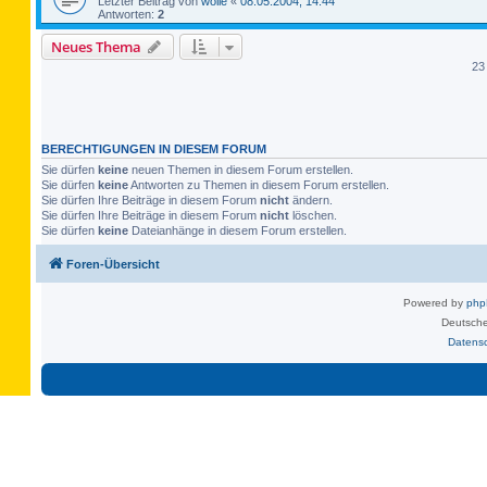
Letzter Beitrag von
wolle
«
08.05.2004, 14:44
Antworten:
2
Neues Thema
23
BERECHTIGUNGEN IN DIESEM FORUM
Sie dürfen
keine
neuen Themen in diesem Forum erstellen.
Sie dürfen
keine
Antworten zu Themen in diesem Forum erstellen.
Sie dürfen Ihre Beiträge in diesem Forum
nicht
ändern.
Sie dürfen Ihre Beiträge in diesem Forum
nicht
löschen.
Sie dürfen
keine
Dateianhänge in diesem Forum erstellen.
Foren-Übersicht
Powered by
ph
Deutsche
Datens