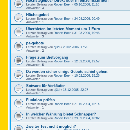
Höchstegebot? Direkt oder in einzelnschritten
Letzter Beitrag von
Robert Beer
«
05.10.2006, 11:16
Antworten:
3
Höchstgebot
Letzter Beitrag von
Robert Beer
«
24.08.2006, 20:49
Antworten:
1
Überbieten im letzten Moment um 1 Euro
Letzter Beitrag von
Robert Beer
«
31.03.2006, 10:46
Antworten:
3
pa-gebote
Letzter Beitrag von
dj3d
«
20.02.2006, 17:26
Antworten:
2
Frage zum Bietvorgang
Letzter Beitrag von
Robert Beer
«
12.02.2006, 19:57
Antworten:
5
Da werden sicher einige Gebote schief gehen.
Letzter Beitrag von
Robert Beer
«
10.02.2006, 15:26
Antworten:
1
Sotware für Verkäufer
Letzter Beitrag von
dj3d
«
13.12.2005, 22:27
Antworten:
1
Funktion prüfen
Letzter Beitrag von
Robert Beer
«
21.10.2004, 15:14
Antworten:
1
In welcher Währung bietet Schnapper?
Letzter Beitrag von
Robert Beer
«
23.09.2004, 10:02
Zweiter Test nicht möglich?