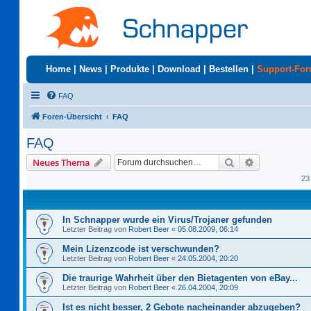
Home
|
News
|
Produkte
|
Download
|
Bestellen
|
Support-Fo
FAQ
Foren-Übersicht
FAQ
FAQ
Suche
Erweiterte S
Neues Thema
23
In Schnapper wurde ein Virus/Trojaner gefunden
Letzter Beitrag von
Robert Beer
«
05.08.2009, 06:14
Mein Lizenzcode ist verschwunden?
Letzter Beitrag von
Robert Beer
«
24.05.2004, 20:20
Die traurige Wahrheit über den Bietagenten von eBay...
Letzter Beitrag von
Robert Beer
«
26.04.2004, 20:09
Ist es nicht besser, 2 Gebote nacheinander abzugeben?