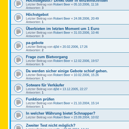
Höchstegebot? Direkt oder in einzelnschritten
Letzter Beitrag von
Robert Beer
«
05.10.2006, 11:16
Antworten:
3
Höchstgebot
Letzter Beitrag von
Robert Beer
«
24.08.2006, 20:49
Antworten:
1
Überbieten im letzten Moment um 1 Euro
Letzter Beitrag von
Robert Beer
«
31.03.2006, 10:46
Antworten:
3
pa-gebote
Letzter Beitrag von
dj3d
«
20.02.2006, 17:26
Antworten:
2
Frage zum Bietvorgang
Letzter Beitrag von
Robert Beer
«
12.02.2006, 19:57
Antworten:
5
Da werden sicher einige Gebote schief gehen.
Letzter Beitrag von
Robert Beer
«
10.02.2006, 15:26
Antworten:
1
Sotware für Verkäufer
Letzter Beitrag von
dj3d
«
13.12.2005, 22:27
Antworten:
1
Funktion prüfen
Letzter Beitrag von
Robert Beer
«
21.10.2004, 15:14
Antworten:
1
In welcher Währung bietet Schnapper?
Letzter Beitrag von
Robert Beer
«
23.09.2004, 10:02
Zweiter Test nicht möglich?