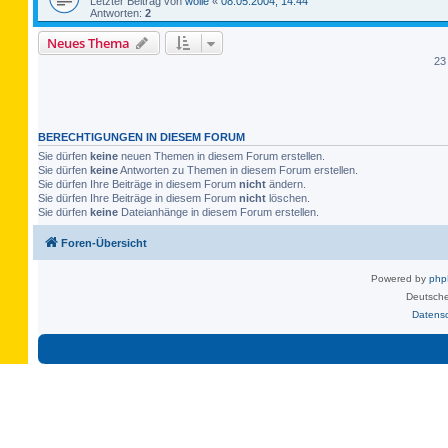
Letzter Beitrag von
wolle
«
08.05.2004, 14:44
Antworten:
2
Neues Thema
23
BERECHTIGUNGEN IN DIESEM FORUM
Sie dürfen
keine
neuen Themen in diesem Forum erstellen.
Sie dürfen
keine
Antworten zu Themen in diesem Forum erstellen.
Sie dürfen Ihre Beiträge in diesem Forum
nicht
ändern.
Sie dürfen Ihre Beiträge in diesem Forum
nicht
löschen.
Sie dürfen
keine
Dateianhänge in diesem Forum erstellen.
Foren-Übersicht
Powered by
ph
Deutsche
Datens