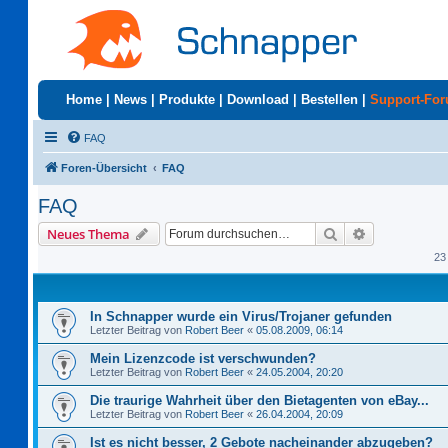
Home
|
News
|
Produkte
|
Download
|
Bestellen
|
Support-Fo
FAQ
Foren-Übersicht
FAQ
FAQ
Suche
Erweiterte S
Neues Thema
23
In Schnapper wurde ein Virus/Trojaner gefunden
Letzter Beitrag von
Robert Beer
«
05.08.2009, 06:14
Mein Lizenzcode ist verschwunden?
Letzter Beitrag von
Robert Beer
«
24.05.2004, 20:20
Die traurige Wahrheit über den Bietagenten von eBay...
Letzter Beitrag von
Robert Beer
«
26.04.2004, 20:09
Ist es nicht besser, 2 Gebote nacheinander abzugeben?