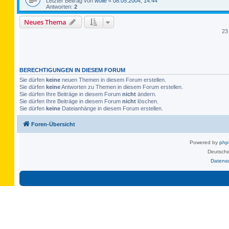
Letzter Beitrag von
wolle
«
08.05.2004, 14:44
Antworten:
2
Neues Thema
23
BERECHTIGUNGEN IN DIESEM FORUM
Sie dürfen
keine
neuen Themen in diesem Forum erstellen.
Sie dürfen
keine
Antworten zu Themen in diesem Forum erstellen.
Sie dürfen Ihre Beiträge in diesem Forum
nicht
ändern.
Sie dürfen Ihre Beiträge in diesem Forum
nicht
löschen.
Sie dürfen
keine
Dateianhänge in diesem Forum erstellen.
Foren-Übersicht
Powered by
ph
Deutsche
Datens