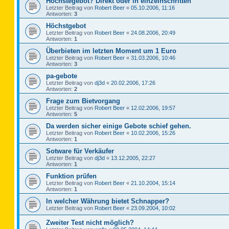
Höchstegebot? Direkt oder in einzelnschritten
Letzter Beitrag von
Robert Beer
«
05.10.2006, 11:16
Antworten:
3
Höchstgebot
Letzter Beitrag von
Robert Beer
«
24.08.2006, 20:49
Antworten:
1
Überbieten im letzten Moment um 1 Euro
Letzter Beitrag von
Robert Beer
«
31.03.2006, 10:46
Antworten:
3
pa-gebote
Letzter Beitrag von
dj3d
«
20.02.2006, 17:26
Antworten:
2
Frage zum Bietvorgang
Letzter Beitrag von
Robert Beer
«
12.02.2006, 19:57
Antworten:
5
Da werden sicher einige Gebote schief gehen.
Letzter Beitrag von
Robert Beer
«
10.02.2006, 15:26
Antworten:
1
Sotware für Verkäufer
Letzter Beitrag von
dj3d
«
13.12.2005, 22:27
Antworten:
1
Funktion prüfen
Letzter Beitrag von
Robert Beer
«
21.10.2004, 15:14
Antworten:
1
In welcher Währung bietet Schnapper?
Letzter Beitrag von
Robert Beer
«
23.09.2004, 10:02
Zweiter Test nicht möglich?