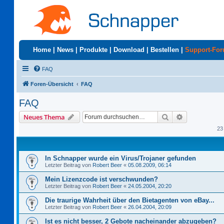
Home
|
News
|
Produkte
|
Download
|
Bestellen
|
Support-Fo
FAQ
Foren-Übersicht
FAQ
FAQ
Suche
Erweiterte S
Neues Thema
23
In Schnapper wurde ein Virus/Trojaner gefunden
Letzter Beitrag von
Robert Beer
«
05.08.2009, 06:14
Mein Lizenzcode ist verschwunden?
Letzter Beitrag von
Robert Beer
«
24.05.2004, 20:20
Die traurige Wahrheit über den Bietagenten von eBay...
Letzter Beitrag von
Robert Beer
«
26.04.2004, 20:09
Ist es nicht besser, 2 Gebote nacheinander abzugeben?