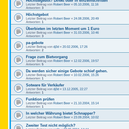
Höchstegebot? Direkt oder in einzelnschritten
Letzter Beitrag von
Robert Beer
«
05.10.2006, 11:16
Antworten:
3
Höchstgebot
Letzter Beitrag von
Robert Beer
«
24.08.2006, 20:49
Antworten:
1
Überbieten im letzten Moment um 1 Euro
Letzter Beitrag von
Robert Beer
«
31.03.2006, 10:46
Antworten:
3
pa-gebote
Letzter Beitrag von
dj3d
«
20.02.2006, 17:26
Antworten:
2
Frage zum Bietvorgang
Letzter Beitrag von
Robert Beer
«
12.02.2006, 19:57
Antworten:
5
Da werden sicher einige Gebote schief gehen.
Letzter Beitrag von
Robert Beer
«
10.02.2006, 15:26
Antworten:
1
Sotware für Verkäufer
Letzter Beitrag von
dj3d
«
13.12.2005, 22:27
Antworten:
1
Funktion prüfen
Letzter Beitrag von
Robert Beer
«
21.10.2004, 15:14
Antworten:
1
In welcher Währung bietet Schnapper?
Letzter Beitrag von
Robert Beer
«
23.09.2004, 10:02
Zweiter Test nicht möglich?