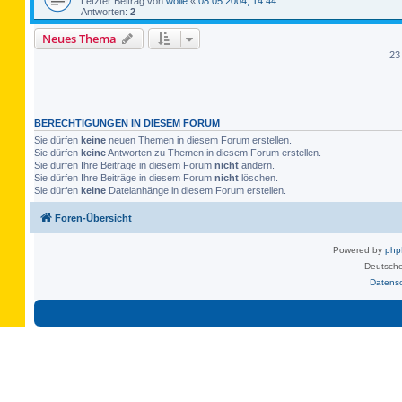
Letzter Beitrag von
wolle
«
08.05.2004, 14:44
Antworten:
2
Neues Thema
23
BERECHTIGUNGEN IN DIESEM FORUM
Sie dürfen
keine
neuen Themen in diesem Forum erstellen.
Sie dürfen
keine
Antworten zu Themen in diesem Forum erstellen.
Sie dürfen Ihre Beiträge in diesem Forum
nicht
ändern.
Sie dürfen Ihre Beiträge in diesem Forum
nicht
löschen.
Sie dürfen
keine
Dateianhänge in diesem Forum erstellen.
Foren-Übersicht
Powered by
ph
Deutsche
Datens