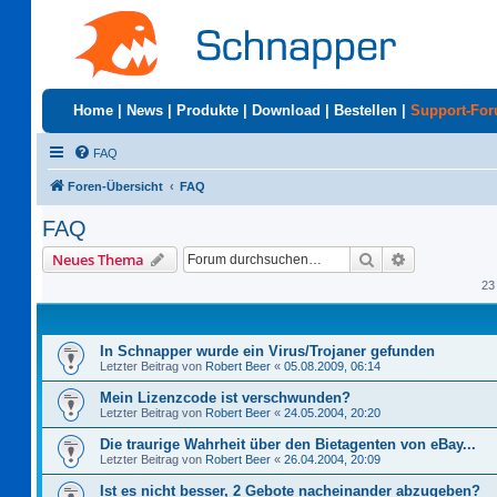
Home
|
News
|
Produkte
|
Download
|
Bestellen
|
Support-Fo
FAQ
Foren-Übersicht
FAQ
FAQ
Suche
Erweiterte S
Neues Thema
23
In Schnapper wurde ein Virus/Trojaner gefunden
Letzter Beitrag von
Robert Beer
«
05.08.2009, 06:14
Mein Lizenzcode ist verschwunden?
Letzter Beitrag von
Robert Beer
«
24.05.2004, 20:20
Die traurige Wahrheit über den Bietagenten von eBay...
Letzter Beitrag von
Robert Beer
«
26.04.2004, 20:09
Ist es nicht besser, 2 Gebote nacheinander abzugeben?